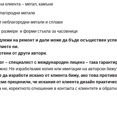
на клиента – метал, камъни
благородни метали
т неблагородни метали и сплави
о размери и форми стъкла за часовници
длежи на ремонт и дали може да бъде осъществен успе
лието ни.
отени от други автори.
 – специалист с международен лиценз – така гарантир
жно: Не изработваме копия или имитации на авторски бижут
е да изработи искано от клиента бижу, ако това против
сме преценили, че искания от клиента дизайн практиче
а ни, коректното отношение в контакта с клиентите и обратн