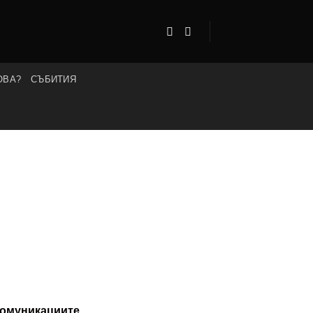
ОВА?
СЪБИТИЯ
 комуникациите
.