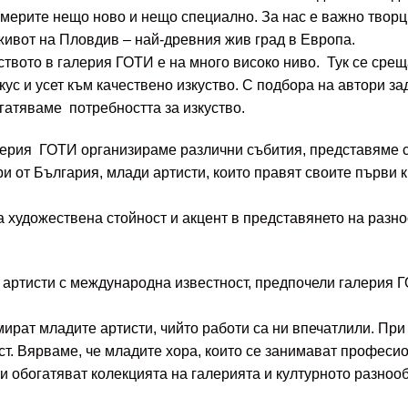
америте нещо ново и нещо специално. За нас е важно творци
 живот на Пловдив – най-древния жив град в Европа.
твото в галерия ГОТИ е на много високо ниво. Тук се срещ
ус и усет към качествено изкуство. С подбора на автори за
гатяваме потребността за изкуство.
лерия ГОТИ организираме различни събития, представяме 
 от България, млади артисти, които правят своите първи к
а художествена стойност и акцент в представянето на разно
 артисти с международна известност, предпочели галерия ГО
мират младите артисти, чийто работи са ни впечатлили. При 
ст. Вярваме, че младите хора, които се занимават професио
и обогатяват колекцията на галерията и културното разноо