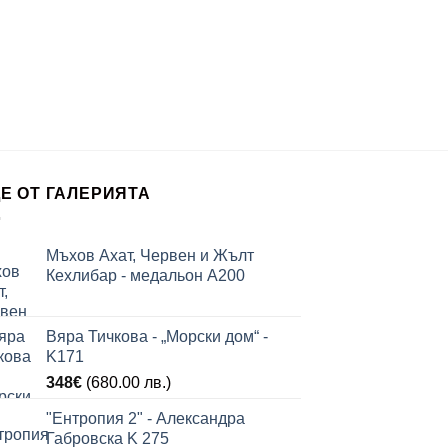
Е ОТ ГАЛЕРИЯТА
Мъхов Ахат, Червен и Жълт
Кехлибар - медальон А200
Вяра Тичкова - „Морски дом“ -
K171
348
€
(680.00 лв.)
"Ентропия 2" - Александра
Габровска K 275