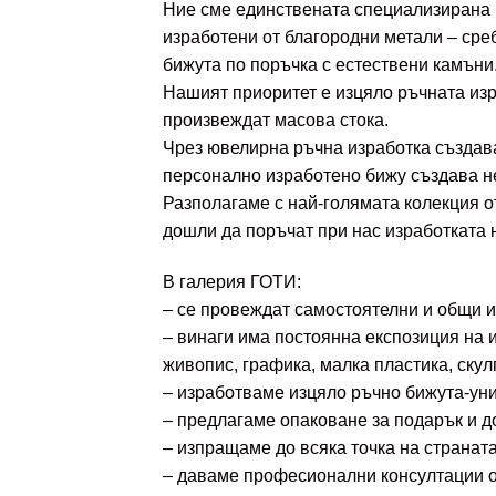
Ние сме единствената специализирана г
изработени от благородни метали – среб
бижута по поръчка с естествени камъни
Нашият приоритет е изцяло ръчната изр
произвеждат масова стока.
Чрез ювелирна ръчна изработка създава
персонално изработено бижу създава 
Разполагаме с най-голямата колекция о
дошли да поръчат при нас изработката 
В галерия ГОТИ:
– се провеждат самостоятелни и общи и
– винаги има постоянна експозиция на 
живопис, графика, малка пластика, скул
– изработваме изцяло ръчно бижута-уни
– предлагаме опаковане за подарък и до
– изпращаме до всяка точка на странат
– даваме професионални консултации о