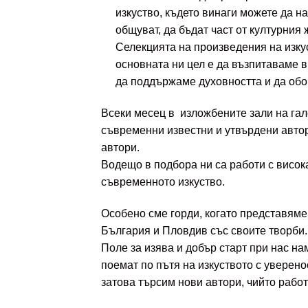
изкуство, където винаги можете да н
общуват, да бъдат част от културния
Селекцията на произведения на изкус
основната ни цел е да възпитаваме вк
да поддържаме духовността и да обо
Всеки месец в изложбените зали на га
съвременни известни и утвърдени автори
автори.
Водещо в подбора ни са работи с висок
съвременното изкуство.
Особено сме горди, когато представяме
България и Пловдив със своите творби.
Поле за изява и добър старт при нас на
поемат по пътя на изкуството с уверено
затова търсим нови автори, чийто работ