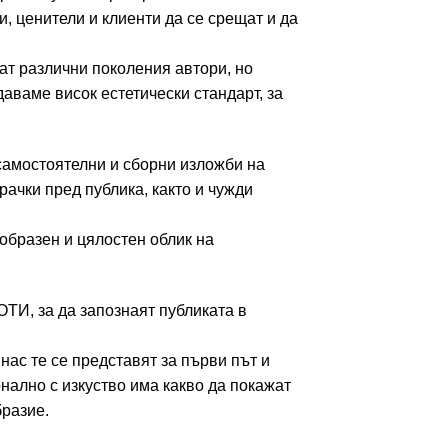
, ценители и клиенти да се срещат и да
ат различни поколения автори, но
даваме висок естетически стандарт, за
самостоятелни и сборни изложби на
рачки пред публика, както и чужди
образен и цялостен облик на
ТИ, за да запознаят публиката в
нас те се представят за първи път и
нално с изкуство има какво да покажат
бразие.