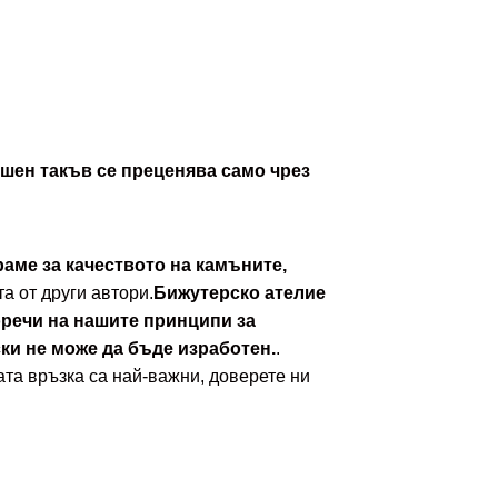
шен такъв се преценява само чрез
аме за качеството на камъните,
а от други автори.
Бижутерско ателие
оречи на нашите принципи за
ски не може да бъде изработен.
.
ата връзка са най-важни, доверете ни