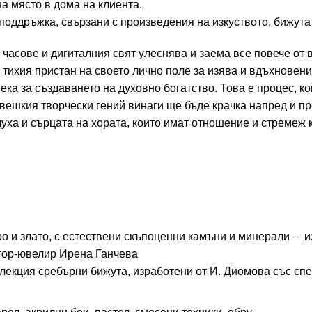
а място в дома на клиента.
оддръжка, свързани с произведения на изкуството, бижута 
с часове и дигиталния свят улеснява и заема все повече от
, тихия пристан на своето лично поле за изява и вдъхновени
а за създаването на духовно богатство. Това е процес, ко
овешкия творчески гений винаги ще бъде крачка напред и пр
уха и сърцата на хората, които имат отношение и стремеж к
о и злато, с естествени скъпоценни камъни и минерали – и
стор-ювелир Ирена Ганчева
кция сребърни бижута, изработени от И. Диомова със спец