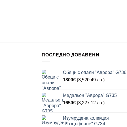
ПОСЛЕДНО ДОБАВЕНИ
Обеци с опали "Аврора" G736
1800
€
(3,520.49 лв.)
Медальон "Аврора" G735
1650
€
(3,227.12 лв.)
Изумрудена колекция
"Разцъфване" G734