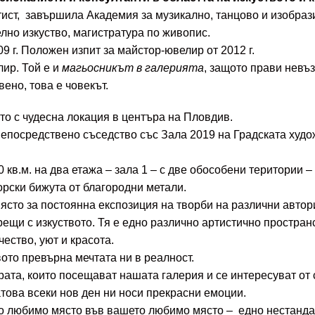
тист, завършила Академия за музикално, танцово и изобраз
лно изкуство, магистратура по живопис.
9 г. Положен изпит за майстор-ювелир от 2012 г.
ир. Той е и
магьосникът в галерията
, защото прави невъ
ено, това е човекът.
о с чудесна локация в центъра на Пловдив.
непосредствено съседство със Зала 2019 на Градската худож
 кв.м. на два етажа – зала 1 – с две обособени територии –
орски бижута от благородни метали.
място за постоянна експозиция на творби на различни автор
рещи с изкуството. Тя е едно различно артистично простран
ество, уют и красота.
ото превърна мечтата ни в реалност.
ората, които посещават нашата галерия и се интересуват о
атова всеки нов ден ни носи прекрасни емоции.
 любимо място във вашето любимо място – едно нестандар