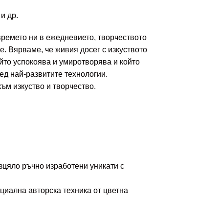
и др.
 времето ни в ежедневието, творчеството
е. Вярваме, че живия досег с изкуството
йто успокоява и умиротворява и който
ед най-развитите технологии.
ъм изкуство и творчество.
зцяло ръчно изработени уникати с
иална авторска техника от цветна