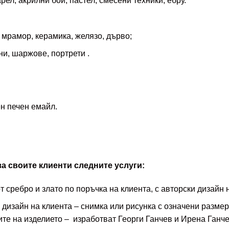
ел, акрилни бои, пастел, смесени техники, ебру.
 мрамор, керамика, желязо, дърво;
ни, шаржове, портрети .
н печен емайл.
а своите клиенти следните услуги:
т сребро и злато по поръчка на клиента, с авторски дизайн
 дизайн на клиента – снимка или рисунка с означени разме
ите на изделието – изработват Георги Ганчев и Ирена Ганч