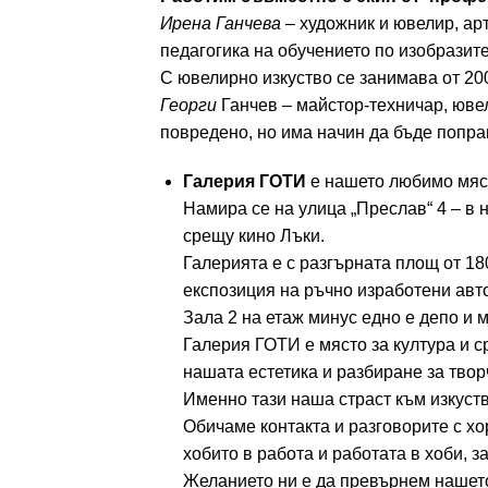
Ирена
Ганчева
– художник и ювелир, ар
педагогика на обучението по изобразите
С ювелирно изкуство се занимава от 200
Георги
Ганчев – майстор-техничар, ювел
повредено, но има начин да бъде поправ
Галерия ГОТИ
е нашето любимо мяст
Намира се на улица „Преслав“ 4 – в 
срещу кино Лъки.
Галерията е с разгърната площ от 180
експозиция на ръчно изработени авт
Зала 2 на етаж минус едно е депо и 
Галерия ГОТИ е място за култура и с
нашата естетика и разбиране за творч
Именно тази наша страст към изкуств
Обичаме контакта и разговорите с х
хобито в работа и работата в хоби, з
Желанието ни е да превърнем нашето