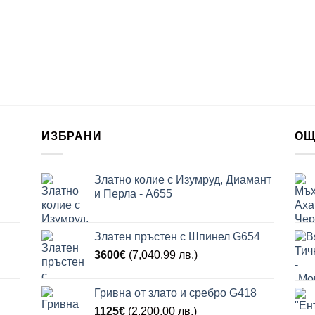
ИЗБРАНИ
ОЩ
Златно колие с Изумруд, Диамант
и Перла - A655
Златен пръстен с Шпинел G654
3600
€
(7,040.99 лв.)
Гривна от злато и сребро G418
1125
€
(2,200.00 лв.)