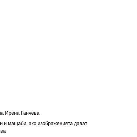
 на Ирена Ганчева
ри и мащаби, ако изображенията дават
ева