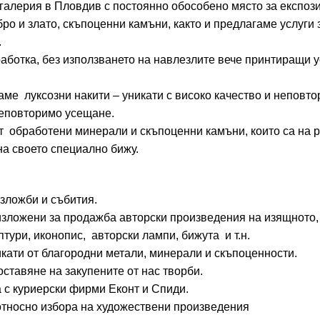
алерия в Пловдив с постоянно обособено място за експози
ро и злато, скъпоценни камъни, както и предлагаме услуги
.
аботка, без използването на навлезлите вече принтиращи 
ме луксозни накити – уникати с високо качество и неповт
неповторимо усещане.
т обработени минерали и скъпоценни камъни, които са на р
на своето специално бижу.
зложби и събития.
изложени за продажба авторски произведения на изящното,
птури, иконопис, авторски лампи, бижута и т.н.
кати от благородни метали, минерали и скъпоценности.
ставяне на закупените от нас творби.
а с куриерски фирми Еконт и Спиди.
тносно избора на художествени произведения