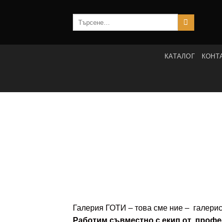
Skip
to
Търсене
за:
content
КАТАЛОГ
КОНТ
Галерия ГОТИ – това сме ние – галери
Работим съвместно с
екип от профе