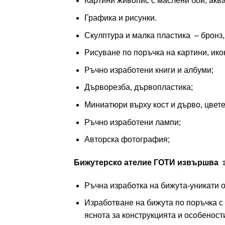
Картини живопис с маслени бои, аквар
Графика и рисунки.
Скулптура и малка пластика – бронз,
Рисуване по поръчка на картини, ико
Ръчно изработени книги и албуми;
Дърворезба, дървопластика;
Миниатюри върху кост и дърво, цвете
Ръчно изработени лампи;
Авторска фотография;
Бижутерско ателие ГОТИ извършва з
Ръчна изработка на бижута-уникати о
Изработване на бижута по поръчка с
яснота за конструкцията и особеност