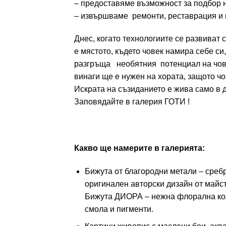
– предоставяме възможност за подбор н
– извършваме ремонти, реставрация и п
Днес, когато технологиите се развиват 
е мястото, където човек намира себе си
разгръща необятния потенциал на човек
винаги ще е нужен на хората, защото ч
Искрата на съзиданието е жива само в д
Заповядайте в галерия ГОТИ !
Какво ще намерите в галерията:
Бижута от благородни метали – сребр
оригинален авторски дизайн от май
Бижута ДИОРА – нежна флорална коле
смола и пигменти.