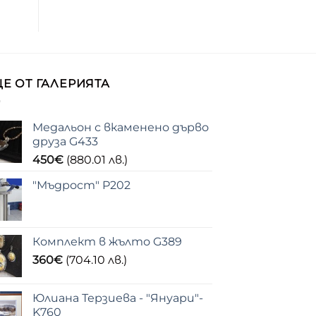
Е ОТ ГАЛЕРИЯТА
Медальон с вкаменено дърво
друза G433
450
€
(880.01 лв.)
"Мъдрост" P202
Комплект в жълто G389
360
€
(704.10 лв.)
Юлиана Терзиева - "Януари"-
K760