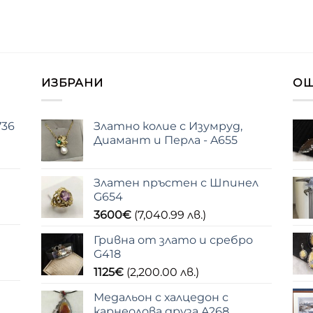
ИЗБРАНИ
ОЩ
736
Златно колие с Изумруд,
Диамант и Перла - A655
Златен пръстен с Шпинел
G654
3600
€
(7,040.99 лв.)
Гривна от злато и сребро
G418
1125
€
(2,200.00 лв.)
Медальон с халцедон с
карнеолова друза A268