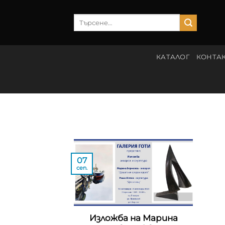
Skip
to
Търсене
за:
content
КАТАЛОГ
КОНТА
07
сеп.
Изложба на Марина