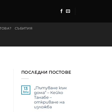
 ТОВА?
СЪБИТИЯ
ПОСЛЕДНИ ПОСТОВЕ
„Пътуване към
13
юли
дома“ – Кейко
Танабе –
откриване на
изложба
Няма