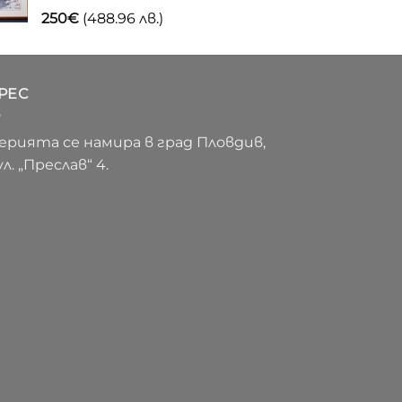
250
€
(488.96 лв.)
РЕС
ерията се намира в град Пловдив,
ул. „Преслав“ 4.