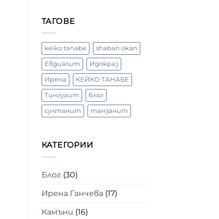
демонстрация
с
Кейко
ТАГОВЕ
Танабе
–
художник
акварелист,
keiko tanabe
shaban okan
Япония
Евдиалит
Идокраз
Ирена
КЕЙКО ТАНАБЕ
Тингуаит
блог
султанит
танзанит
КАТЕГОРИИ
Блог
(30)
Ирена Ганчева
(17)
Камъни
(16)