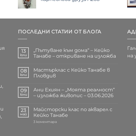
ПОСЛЕДНИ СТАТИИ ОТ БЛОГА
АД
ия
Гал
„Пътуване към дома“ – Кейко
13
юли
на 
Танабе – откриване на изложба
Няма
коментари
Мастърклас с Кейко Танабе в
за
08
„Пътуване
юли
Пловдив
към
дома“
Няма
и,
–
коментари
Ани Ехиян – „Моята реалност“
Кейко
за
09
Танабе
Мастърклас
юни
– изложба живопис – 03.06.2026
–
с
откриване
Кейко
Няма
на
Танабе
коментари
ни
Майсторски клас по акварел с
изложба
в
за
23
Пловдив
Ани
май
Кейко Танабе
,
Ехиян
–
за
3 коментара
„Моята
Майсторски
реалност“
клас
–
по