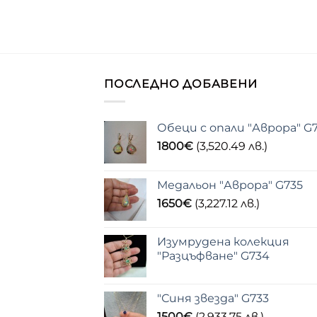
ПОСЛЕДНО ДОБАВЕНИ
Обеци с опали "Аврора" G
1800
€
(3,520.49 лв.)
Медальон "Аврора" G735
1650
€
(3,227.12 лв.)
Изумрудена колекция
"Разцъфване" G734
"Синя звезда" G733
1500
€
(2,933.75 лв.)