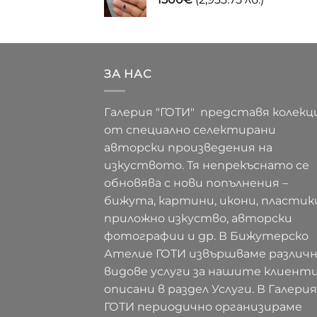
ЗА НАС
Галерия "ГОТИ" представя колекц
от специално селектирани
авторски произведения на
изкуството. Тя непрекъснато се
обновява с нови попълнения –
бижута, картини, икони, пластик
приложно изкуство, авторски
фотографии и др. В Бижутерско
Ателие ГОТИ извършваме различ
видове услуги за нашите клиенти
описани в раздел Услуги. В Галерия
ГОТИ периодично организираме