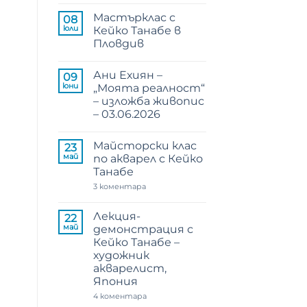
коментари
Мастърклас с
за
08
„Пътуване
юли
Кейко Танабе в
към
Пловдив
дома“
–
Няма
Кейко
коментари
Танабе
Ани Ехиян –
за
09
–
Мастърклас
юни
„Моята реалност“
откриване
с
на
– изложба живопис
Кейко
изложба
Танабе
– 03.06.2026
в
Пловдив
Няма
коментари
Майсторски клас
за
23
Ани
май
по акварел с Кейко
Ехиян
Танабе
–
„Моята
за
3 коментара
реалност“
Майсторски
–
клас
изложба
по
Лекция-
22
живопис
акварел
–
май
демонстрация с
с
03.06.2026
Кейко
Кейко Танабе –
Танабе
художник
акварелист,
Япония
за
4 коментара
Лекция-