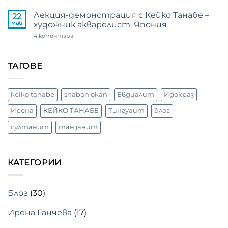
реалност“
клас
–
по
Лекция-демонстрация с Кейко Танабе –
22
изложба
акварел
май
художник акварелист, Япония
живопис
с
–
Кейко
за
4 коментара
03.06.2026
Танабе
Лекция-
демонстрация
с
Кейко
ТАГОВЕ
Танабе
–
художник
акварелист,
keiko tanabe
shaban okan
Евдиалит
Идокраз
Япония
Ирена
КЕЙКО ТАНАБЕ
Тингуаит
блог
султанит
танзанит
КАТЕГОРИИ
Блог
(30)
Ирена Ганчева
(17)