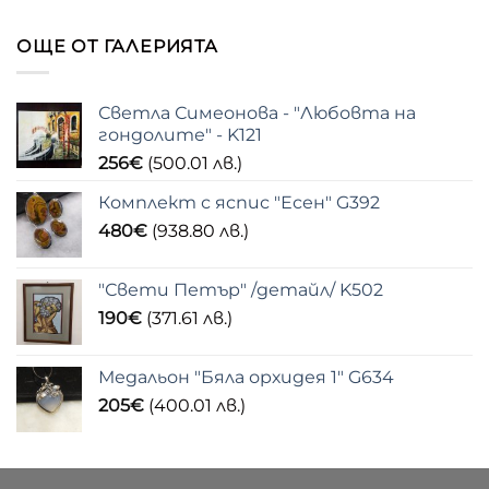
ОЩЕ ОТ ГАЛЕРИЯТА
Светла Симеонова - "Любовта на
гондолите" - K121
256
€
(500.01 лв.)
Комплект с яспис "Есен" G392
480
€
(938.80 лв.)
"Свети Петър" /детайл/ K502
190
€
(371.61 лв.)
Медальон "Бяла орхидея 1" G634
205
€
(400.01 лв.)