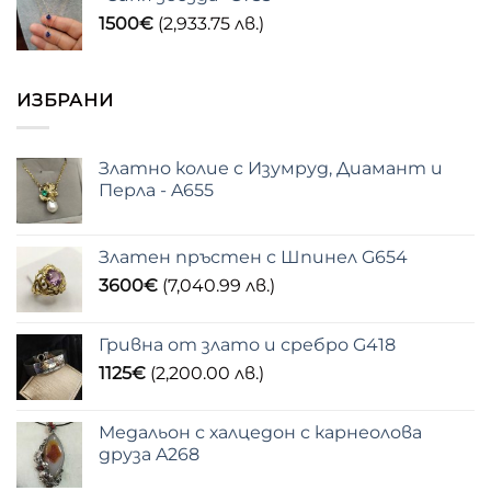
1500
€
(2,933.75 лв.)
ИЗБРАНИ
Златно колие с Изумруд, Диамант и
Перла - A655
Златен пръстен с Шпинел G654
3600
€
(7,040.99 лв.)
Гривна от злато и сребро G418
1125
€
(2,200.00 лв.)
Медальон с халцедон с карнеолова
друза A268