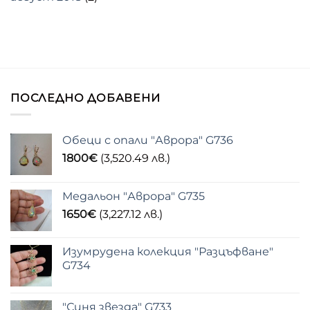
ПОСЛЕДНО ДОБАВЕНИ
Обеци с опали "Аврора" G736
1800
€
(3,520.49 лв.)
Медальон "Аврора" G735
1650
€
(3,227.12 лв.)
Изумрудена колекция "Разцъфване"
G734
"Синя звезда" G733