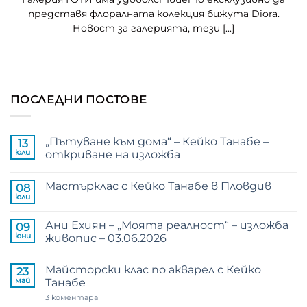
представя флоралната колекция бижута Diora.
Новост за галерията, тези [...]
ПОСЛЕДНИ ПОСТОВЕ
„Пътуване към дома“ – Кейко Танабе –
13
юли
откриване на изложба
Няма
коментари
Мастърклас с Кейко Танабе в Пловдив
за
08
„Пътуване
юли
Няма
към
коментари
дома“
за
–
Ани Ехиян – „Моята реалност“ – изложба
09
Мастърклас
Кейко
с
юни
живопис – 03.06.2026
Танабе
Кейко
–
Няма
Танабе
откриване
коментари
в
на
Майсторски клас по акварел с Кейко
за
23
Пловдив
изложба
Ани
май
Танабе
Ехиян
–
за
3 коментара
„Моята
Майсторски