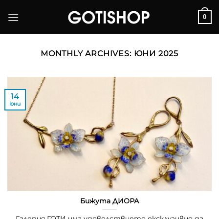
Skip
0
to
content
MONTHLY ARCHIVES:
ЮНИ 2025
14
юни
Бижута ДИОРА
Галерия ГОТИ има удоволствието ексклузивно да