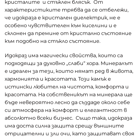
кристалите и стъклен блясък. От
характеристиките трябва да се отбележи,
че идокраза е кристален диелектрик, не е
особено чувствителен към киселини и е
склонен да премине от кристално състояние
към подобно на стъкло състояние.
Идокраз има магически свойства, които са
подходящи за духовно „слаби“ хора. Минералът
е идеален за тези, които нямат ред в живота,
хармонията и красотата. Този камък е
истински любител на чистота, комфорта и
красотата. На собственикът на минерала ще
бъде невероятно лесно да създаде около себе
си атмосфера на комфорт и елегантност в
абсолютно всеки бизнес. Също така, идокраза
има доста силна защита срещу външните
отрицателни и зли очи, като защитават своя