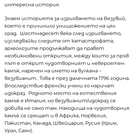
интересна история.
Знаем историята за изригването на Везувий,
което е причинило унищожението на цял
град. Шестнадесет века след изригването,
изследвайки следите от катастрофата,
археолозите продължават да правят
необикновени открития, между които за пръв
път е открит чудотворният и невероятен
камък, наречен на името на вулкана –
везувианит. Това е през далечната 1796 година.
Впоследствие френски учени го наричат
идокраз. Родното място на естествения
камък е Италия, но везувианит/идокраз се
добива не само там. Находища на чудотворния
камък се срещат и в Африка, Норвегия,
Пакистан, Канада, Швейцария, Русия (Крим,
Урал, Саян).