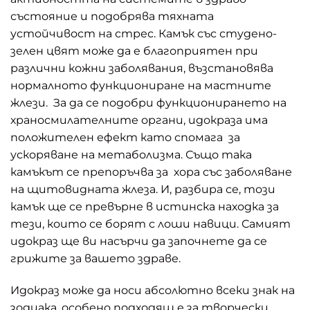
състояние и подобрява тяхната
устойчивост на стрес. Камък със студено-
зелен цвят може да е благоприятен при
различни кожни заболявания, възстановява
нормалното функциониране на мастните
жлези. За да се подобри функционирането на
храносмилателните органи, идокраза има
положителен ефект като спомага за
ускоряване на метаболизма. Също така
камъкът се препоръчва за хора със заболяване
на щитовидната жлеза. И, разбира се, този
камък ще се превърне в истинска находка за
тези, които се борят с лоши навици. Самият
идокраз ще ви насърчи да започнете да се
грижите за вашето здраве.
Идокраз може да носи абсолютно всеки знак на
зодиака, особено подходящ е за творчески