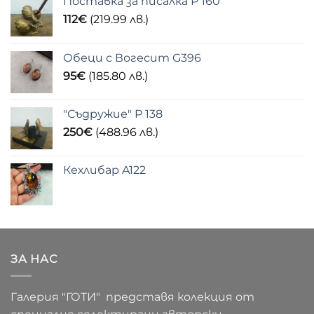
Поставка за писалка P 160
112
€
(219.99 лв.)
Обеци с Вогесит G396
95
€
(185.80 лв.)
"Съдружие" P 138
250
€
(488.96 лв.)
Кехлибар A122
ЗА НАС
Галерия "ГОТИ" представя колекция от