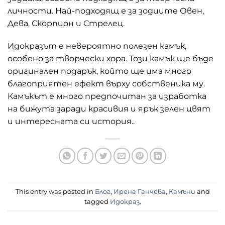
личности. Най-подходящ е за зодиите Овен,
Дева, Скорпион и Стрелец.
Идокразът е невероятно полезен камък,
особено за творчески хора. Този камък ще бъде
оригинален подарък, който ще има много
благоприятен ефект върху собственика му.
Камъкът е много предпочитан за изработка
на бижута заради красивия и ярък зелен цвят
и интересната си история..
This entry was posted in
Блог
,
Ирена Ганчева
,
Камъни
and
tagged
Идокраз
.