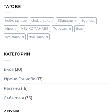
с
Кейко
ТАГОВЕ
Танабе
–
художник
акварелист,
keiko tanabe
shaban okan
Евдиалит
Идокраз
Япония
Ирена
КЕЙКО ТАНАБЕ
Тингуаит
блог
султанит
танзанит
КАТЕГОРИИ
Блог
(30)
Ирена Ганчева
(17)
Камъни
(16)
Събития
(36)
АРХИВ