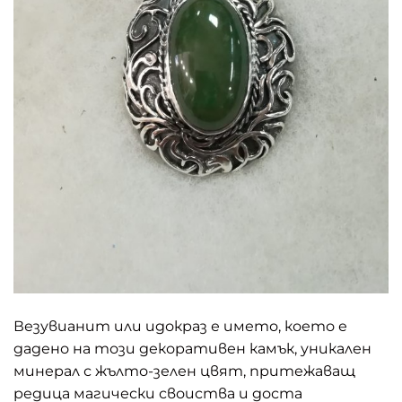
Везувианит или идокраз е името, което е
дадено на този декоративен камък, уникален
минерал с жълто-зелен цвят, притежаващ
редица магически своиства и доста