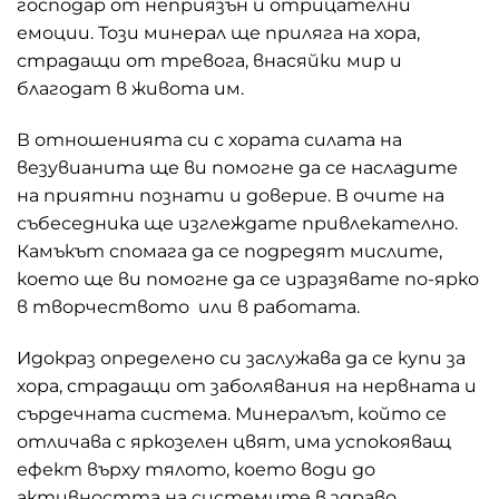
господар от неприязън и отрицателни
емоции. Този минерал ще приляга на хора,
страдащи от тревога, внасяйки мир и
благодат в живота им.
В отношенията си с хората силата на
везувианита ще ви помогне да се насладите
на приятни познати и доверие. В очите на
събеседника ще изглеждате привлекателно.
Камъкът спомага да се подредят мислите,
което ще ви помогне да се изразявате по-ярко
в творчеството или в работата.
Идокраз определено си заслужава да се купи за
хора, страдащи от заболявания на нервната и
сърдечната система. Минералът, който се
отличава с яркозелен цвят, има успокояващ
ефект върху тялото, което води до
активността на системите в здраво