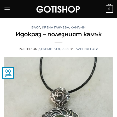
Skip
0
to
content
БЛОГ
,
ИРЕНА ГАНЧЕВА
,
КАМЪНИ
Идокраз – полезният камък
POSTED ON
ДЕКЕМВРИ 8, 2018
BY
ГАЛЕРИЯ ГОТИ
08
дек.