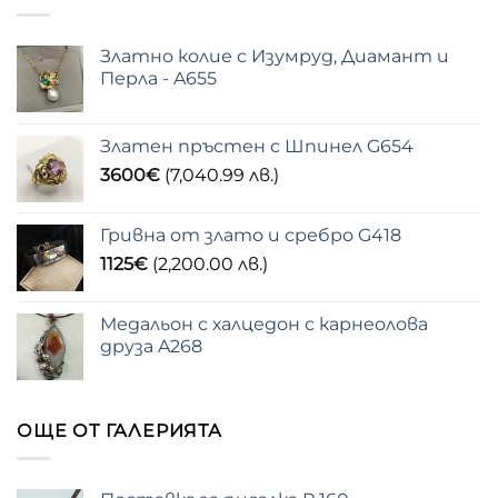
Златно колие с Изумруд, Диамант и
Перла - A655
Златен пръстен с Шпинел G654
3600
€
(7,040.99 лв.)
Гривна от злато и сребро G418
1125
€
(2,200.00 лв.)
Медальон с халцедон с карнеолова
друза A268
ОЩЕ ОТ ГАЛЕРИЯТА