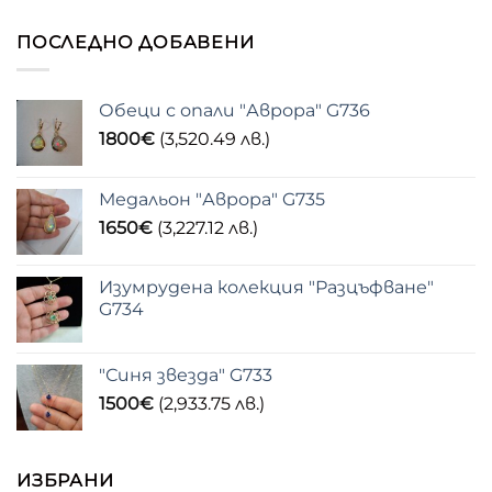
ПОСЛЕДНО ДОБАВЕНИ
Обеци с опали "Аврора" G736
1800
€
(3,520.49 лв.)
Медальон "Аврора" G735
1650
€
(3,227.12 лв.)
Изумрудена колекция "Разцъфване"
G734
"Синя звезда" G733
1500
€
(2,933.75 лв.)
ИЗБРАНИ