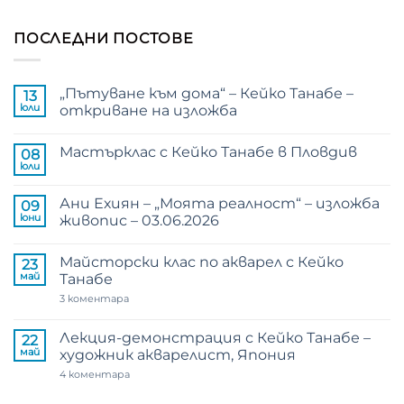
ПОСЛЕДНИ ПОСТОВЕ
„Пътуване към дома“ – Кейко Танабе –
13
юли
откриване на изложба
Няма
коментари
Мастърклас с Кейко Танабе в Пловдив
за
08
„Пътуване
юли
Няма
към
коментари
дома“
за
–
Ани Ехиян – „Моята реалност“ – изложба
09
Мастърклас
Кейко
с
юни
живопис – 03.06.2026
Танабе
Кейко
–
Няма
Танабе
откриване
коментари
в
на
Майсторски клас по акварел с Кейко
за
23
Пловдив
изложба
Ани
май
Танабе
Ехиян
–
за
3 коментара
„Моята
Майсторски
реалност“
клас
–
по
Лекция-демонстрация с Кейко Танабе –
22
изложба
акварел
май
художник акварелист, Япония
живопис
с
–
Кейко
за
4 коментара
03.06.2026
Танабе
Лекция-
демонстрация