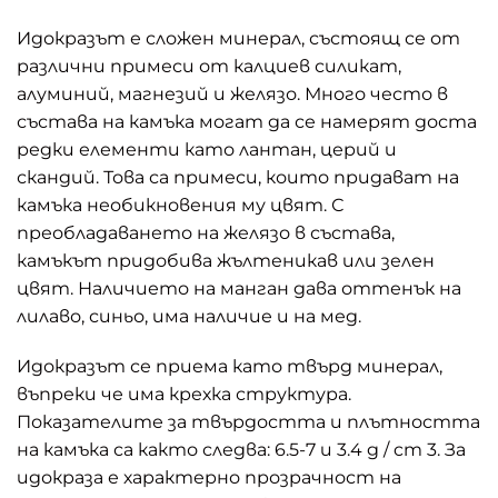
Идокразът е сложен минерал, състоящ се от
различни примеси от калциев силикат,
алуминий, магнезий и желязо. Много често в
състава на камъка могат да се намерят доста
редки елементи като лантан, церий и
скандий. Това са примеси, които придават на
камъка необикновения му цвят. С
преобладаването на желязо в състава,
камъкът придобива жълтеникав или зелен
цвят. Наличието на манган дава оттенък на
лилаво, синьо, има наличие и на мед.
Идокразът се приема като твърд минерал,
въпреки че има крехка структура.
Показателите за твърдостта и плътността
на камъка са както следва: 6.5-7 и 3.4 g / cm 3. За
идокраза е характерно прозрачност на