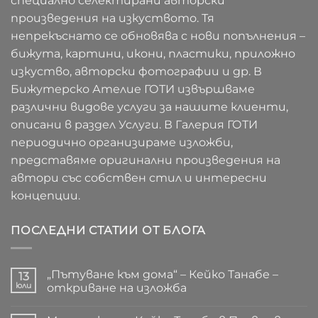
специално селектирани авторски
произведения на изкуството. Тя
непрекъснато се обновява с нови попълнения –
бижута, картини, икони, пластики, приложно
изкуство, авторски фотографии и др. В
Бижутерско Ателие ГОТИ извършваме
различни видове услуги за нашите клиенти,
описани в раздел Услуги. В Галерия ГОТИ
периодично организираме изложби,
представяме оригинални произведения на
автори със собствен стил и интересни
концепции.
ПОСЛЕДНИ СТАТИИ ОТ БЛОГА
„Пътуване към дома“ – Кейко Танабе –
13
юли
откриване на изложба
Няма
коментари