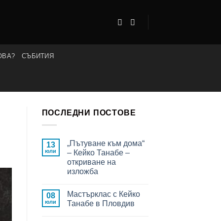
ОВА?
СЪБИТИЯ
ПОСЛЕДНИ ПОСТОВЕ
„Пътуване към дома“
13
юли
– Кейко Танабе –
откриване на
изложба
Няма
коментари
Мастърклас с Кейко
за
08
„Пътуване
юли
Танабе в Пловдив
към
дома“
Няма
–
коментари