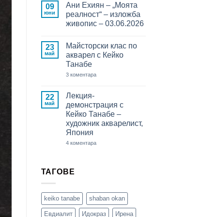
Ани Ехиян – „Моята
Кейко
за
09
Танабе
Мастърклас
юни
реалност“ – изложба
–
с
живопис – 03.06.2026
откриване
Кейко
на
Танабе
Няма
изложба
в
коментари
Пловдив
Майсторски клас по
за
23
Ани
май
акварел с Кейко
Ехиян
Танабе
–
„Моята
за
3 коментара
реалност“
Майсторски
–
клас
изложба
по
Лекция-
22
живопис
акварел
–
май
демонстрация с
с
03.06.2026
Кейко
Кейко Танабе –
Танабе
художник акварелист,
Япония
за
4 коментара
Лекция-
демонстрация
с
Кейко
ТАГОВЕ
Танабе
–
художник
акварелист,
keiko tanabe
shaban okan
Япония
Евдиалит
Идокраз
Ирена