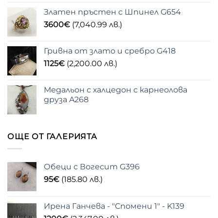
Златен пръстен с Шпинел G654
3600
€
(7,040.99 лв.)
Гривна от злато и сребро G418
1125
€
(2,200.00 лв.)
Медальон с халцедон с карнеолова
друза A268
ОЩЕ ОТ ГАЛЕРИЯТА
Обеци с Вогесит G396
95
€
(185.80 лв.)
Ирена Ганчева - "Спомени 1" - K139