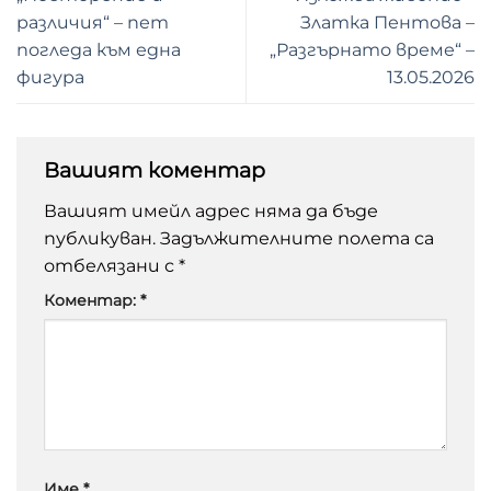
различия“ – пет
Златка Пентова –
погледа към една
„Разгърнато време“ –
фигура
13.05.2026
Вашият коментар
Вашият имейл адрес няма да бъде
публикуван.
Задължителните полета са
отбелязани с
*
Коментар:
*
Име
*