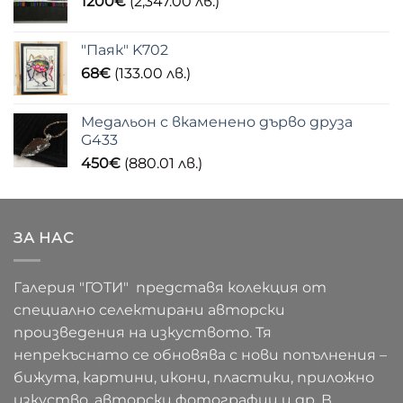
1200
€
(2,347.00 лв.)
"Паяк" K702
68
€
(133.00 лв.)
Медальон с вкаменено дърво друза
G433
450
€
(880.01 лв.)
ЗА НАС
Галерия "ГОТИ" представя колекция от
специално селектирани авторски
произведения на изкуството. Тя
непрекъснато се обновява с нови попълнения –
бижута, картини, икони, пластики, приложно
изкуство, авторски фотографии и др. В