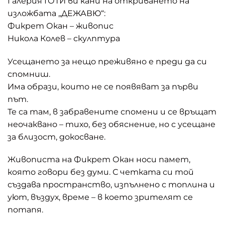
Галерия ГОТИ ви кани на откриването на
изложбата „ДЕЖАВЮ“:
Фикрет Окан – живопис
Никола Колев – скулптура
Усещането за нещо преживяно е преди да си
спомниш.
Има образи, които не се появяват за първи
път.
Те са там, в забравените спомени и се връщат
неочаквано – тихо, без обяснение, но с усещане
за близост, докосване.
Живописта на Фикрет Окан носи памет,
която говори без думи. С четката си той
създава пространство, изпълнено с топлина и
уют, въздух, време – в което зрителят се
потапя.