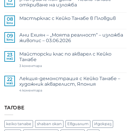
13
юли
откриване на изложба
Няма
коментари
Мастърклас с Кейко Танабе в Пловдив
за
08
„Пътуване
юли
Няма
към
коментари
дома“
за
–
Ани Ехиян – „Моята реалност“ – изложба
09
Мастърклас
Кейко
с
юни
живопис – 03.06.2026
Танабе
Кейко
–
Няма
Танабе
откриване
коментари
в
на
Майсторски клас по акварел с Кейко
за
23
Пловдив
изложба
Ани
май
Танабе
Ехиян
–
за
3 коментара
„Моята
Майсторски
реалност“
клас
–
по
Лекция-демонстрация с Кейко Танабе –
22
изложба
акварел
май
художник акварелист, Япония
живопис
с
–
Кейко
за
4 коментара
03.06.2026
Танабе
Лекция-
демонстрация
с
Кейко
ТАГОВЕ
Танабе
–
художник
акварелист,
keiko tanabe
shaban okan
Евдиалит
Идокраз
Япония