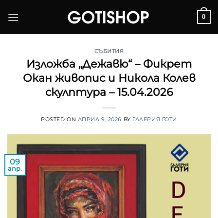
Skip
0
to
content
СЪБИТИЯ
Изложба „Дежавю“ – Фикрет
Окан живопис и Никола Колев
скулптура – 15.04.2026
POSTED ON
АПРИЛ 9, 2026
BY
ГАЛЕРИЯ ГОТИ
09
апр.