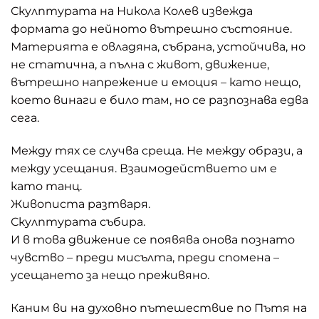
Скулптурата на Никола Колев извежда
формата до нейното вътрешно състояние.
Материята е овладяна, събрана, устойчива, но
не статична, а пълна с живот, движение,
вътрешно напрежение и емоция – като нещо,
което винаги е било там, но се разпознава едва
сега.
Между тях се случва среща. Не между образи, а
между усещания. Взаимодействието им е
като танц.
Живописта разтваря.
Скулптурата събира.
И в това движение се появява онова познато
чувство – преди мисълта, преди спомена –
усещането за нещо преживяно.
Каним ви на духовно пътешествие по Пътя на