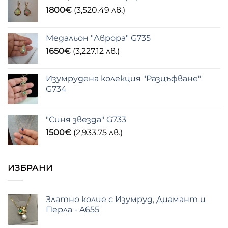
1800
€
(3,520.49 лв.)
Медальон "Аврора" G735
1650
€
(3,227.12 лв.)
Изумрудена колекция "Разцъфване"
G734
"Синя звезда" G733
1500
€
(2,933.75 лв.)
ИЗБРАНИ
Златно колие с Изумруд, Диамант и
Перла - A655