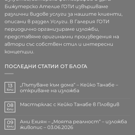
Бижутерско Ателие ГОТИ извършваме
различни видове услуги за нашите клиенти,
описани в раздел Услуги. В Галерия ГОТИ
периодично организираме изложби,
представяме оригинални произведения на
автори със собствен стил и интересни
концепции.
ПОСЛЕДНИ СТАТИИ ОТ БЛОГА
„Пътуване към дома“ – Кейко Танабе –
13
юли
откриване на изложба
Няма
коментари
Мастърклас с Кейко Танабе в Пловдив
за
08
„Пътуване
юли
Няма
към
коментари
дома“
за
–
Ани Ехиян – „Моята реалност“ – изложба
09
Мастърклас
Кейко
с
юни
живопис – 03.06.2026
Танабе
Кейко
–
Няма
Танабе