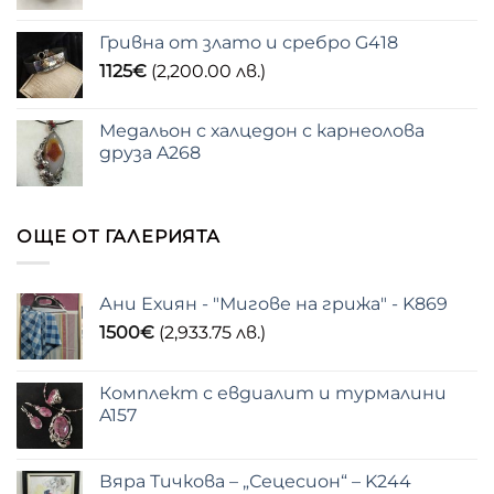
Гривна от злато и сребро G418
1125
€
(2,200.00 лв.)
Медальон с халцедон с карнеолова
друза A268
ОЩЕ ОТ ГАЛЕРИЯТА
Ани Ехиян - "Мигове на грижа" - K869
1500
€
(2,933.75 лв.)
Комплект с евдиалит и турмалини
A157
Вяра Тичкова – „Сецесион“ – K244