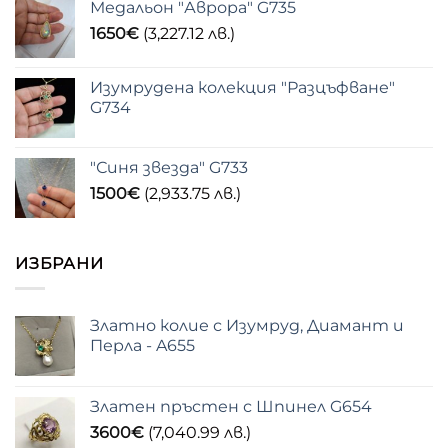
Медальон "Аврора" G735
1650
€
(3,227.12 лв.)
Изумрудена колекция "Разцъфване"
G734
"Синя звезда" G733
1500
€
(2,933.75 лв.)
ИЗБРАНИ
Златно колие с Изумруд, Диамант и
Перла - A655
Златен пръстен с Шпинел G654
3600
€
(7,040.99 лв.)