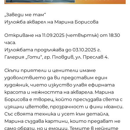
„Заведи ме там“
Изложба акварел на Марина Борисова
Откриване на 11.09.2025 (четвъртък) от 18:30
часа.
Изложбата продължава до 03.10.2025 г.
Галерия „Готи“, гр. Пловдив, ул. Преслав 4.
Скъпи приятели и ценители имаме
удоволствието да ви представим един
художник, чието изкуство улавя ефирната
красота и нежността на акварела. Марина
Борисова е творец, който пресъздава света с
изящни цветове, прозрачност и фини нюанси.
Със своята техника и усет към детайла,
Марина създава картини, които предават не
само образи, но и емоции. Темите в нейните