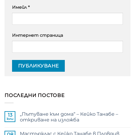
Имейл
*
Интернет страница
ПОСЛЕДНИ ПОСТОВЕ
„Пътуване към дома“ – Кейко Танабе –
13
юли
откриване на изложба
Няма
коментари
Мастърклас с Кейко Танабе в Пловдив
за
08