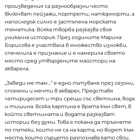
произведения са разнообразни често
включват пейзажи, портрети, натюрморти, а
напоследък силно е застъпена морската
тематика. Всяка творба разказва своя
уникална история. През годините Марина
Борисова е участвала в множество изложби,
спечелила е признание и е намерила своето
място сред утвърдените майстори на
акварела.
„Заведи ме там…“ е едно пътуване през сезони,
спомени и мечти в акварел. Представя
четиридесет и три срещи със светлина, вода
и тишина. Всяка картина е врата към свят, в
който светлината и водата разказват
истории без думи. Това е покана да тръгнете
по пътеки, които не са на карта, но водят към
места, които сърцето разпознава като свои.