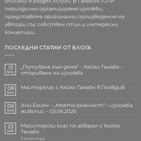
описани в раздел Услуги. В Галерия ГОТИ
периодично организираме изложби,
представяме оригинални произведения на
автори със собствен стил и интересни
концепции.
ПОСЛЕДНИ СТАТИИ ОТ БЛОГА
„Пътуване към дома“ – Кейко Танабе –
13
юли
откриване на изложба
Няма
коментари
Мастърклас с Кейко Танабе в Пловдив
за
08
„Пътуване
юли
Няма
към
коментари
дома“
за
–
Ани Ехиян – „Моята реалност“ – изложба
09
Мастърклас
Кейко
с
юни
живопис – 03.06.2026
Танабе
Кейко
–
Няма
Танабе
откриване
коментари
в
на
Майсторски клас по акварел с Кейко
за
23
Пловдив
изложба
Ани
май
Танабе
Ехиян
–
за
3 коментара