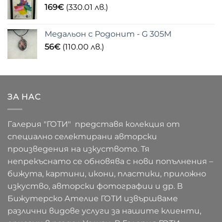
169
€
(330.01 лв.)
Медальон с Родонит - G 305M
56
€
(110.00 лв.)
ЗА НАС
Галерия "ГОТИ" представя колекция от
специално селектирани авторски
произведения на изкуството. Тя
непрекъснато се обновява с нови попълнения –
бижута, картини, икони, пластики, приложно
изкуство, авторски фотографии и др. В
Бижутерско Ателие ГОТИ извършваме
различни видове услуги за нашите клиенти,