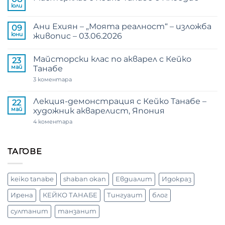
„Пътуване
юли
Няма
към
коментари
дома“
за
–
Ани Ехиян – „Моята реалност“ – изложба
09
Мастърклас
Кейко
с
юни
живопис – 03.06.2026
Танабе
Кейко
–
Няма
Танабе
откриване
коментари
в
на
Майсторски клас по акварел с Кейко
за
23
Пловдив
изложба
Ани
май
Танабе
Ехиян
–
за
3 коментара
„Моята
Майсторски
реалност“
клас
–
по
Лекция-демонстрация с Кейко Танабе –
22
изложба
акварел
май
художник акварелист, Япония
живопис
с
–
Кейко
за
4 коментара
03.06.2026
Танабе
Лекция-
демонстрация
с
Кейко
ТАГОВЕ
Танабе
–
художник
акварелист,
keiko tanabe
shaban okan
Евдиалит
Идокраз
Япония
Ирена
КЕЙКО ТАНАБЕ
Тингуаит
блог
султанит
танзанит