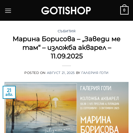
Skip
0
to
content
СЪБИТИЯ
Марина Борисова – „Заведи ме
там“ – изложба акварел –
11.09.2025
POSTED ON
АВГУСТ 21, 2025
BY
ГАЛЕРИЯ ГОТИ
21
авг.