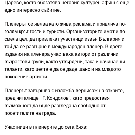
Царево, което обогатява неговия културен афиш с още
едно интересно събитие.
Пленерът се явява като жива реклама и привлича по-
голям кръг гости и туристи. Организаторите имат и по-
смела цел, да привлекат участници извън България и
той да се разгърне в международен пленер. В двете
издания на пленера участваха автори от различни
възрастови групи, както утвърдени, така и начинаещи
таланти, като целта е да се даде шанс и на младото
поколение артисти.
Пленерът завършва с изложба-вернисаж на открито,
пред читалище “ Г. Кондолов“, като предоставя
възможност да бъде разгледана свободно от
посетителите на града.
Участници в пленерите до сега бяха: