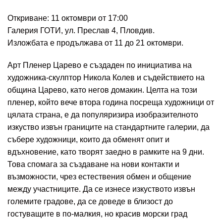
Откриване: 11 октомври от 17:00
Галерия ГОТИ, ул. Преслав 4, Пловдив.
Изложбата е продължава от 11 до 21 октомври.
Арт Пленер Царево е създаден по инициатива на
художника-скулптор Никола Колев и съдействието на
община Царево, като негов домакин. Целта на този
пленер, който вече втора година посреща художници от
цялата страна, е да популяризира изобразителното
изкуство извън границите на стандартните галерии, да
събере художници, които да обменят опит и
вдъхновение, като творят заедно в рамките на 9 дни.
Това спомага за създаване на нови контакти и
възможности, чрез естествения обмен и общение
между участниците. Да се изнесе изкуството извън
големите градове, да се доведе в близост до
гостуващите в по-малкия, но красив морски град