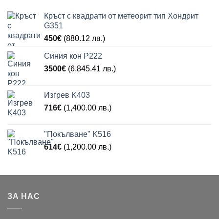
Кръст с квадрати от метеорит тип Хондрит
G351
450
€
(880.12 лв.)
Синия кон P222
3500
€
(6,845.41 лв.)
Изгрев K403
716
€
(1,400.00 лв.)
"Покълване" K516
614
€
(1,200.00 лв.)
ЗА НАС