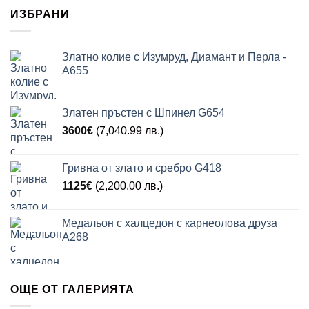
ИЗБРАНИ
Златно колие с Изумруд, Диамант и Перла -
A655
Златен пръстен с Шпинел G654
3600
€
(7,040.99 лв.)
Гривна от злато и сребро G418
1125
€
(2,200.00 лв.)
Медальон с халцедон с карнеолова друза
A268
ОЩЕ ОТ ГАЛЕРИЯТА