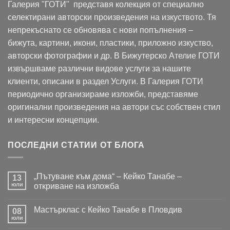
Галерия "ГОТИ" представя колекция от специално
селектирани авторски произведения на изкуството. Тя
непрекъснато се обновява с нови попълнения –
бижута, картини, икони, пластики, приложно изкуство,
авторски фотографии и др. В Бижутерско Ателие ГОТИ
извършваме различни видове услуги за нашите
клиенти, описани в раздел Услуги. В Галерия ГОТИ
периодично организираме изложби, представяме
оригинални произведения на автори със собствен стил
и интересни концепции.
ПОСЛЕДНИ СТАТИИ ОТ БЛОГА
„Пътуване към дома“ – Кейко Танабе –
13
юли
откриване на изложба
Няма
коментари
Мастърклас с Кейко Танабе в Пловдив
за
08
„Пътуване
юли
Няма
към
коментари
дома“