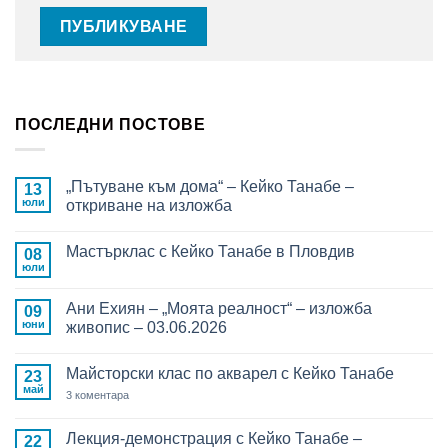
ПОСЛЕДНИ ПОСТОВЕ
„Пътуване към дома“ – Кейко Танабе –
13
юли
откриване на изложба
Няма
коментари
Мастърклас с Кейко Танабе в Пловдив
за
08
„Пътуване
юли
Няма
към
коментари
дома“
за
–
Ани Ехиян – „Моята реалност“ – изложба
09
Мастърклас
Кейко
с
юни
живопис – 03.06.2026
Танабе
Кейко
–
Няма
Танабе
откриване
коментари
в
на
Майсторски клас по акварел с Кейко Танабе
за
23
Пловдив
изложба
Ани
май
за
3 коментара
Ехиян
Майсторски
–
клас
„Моята
по
Лекция-демонстрация с Кейко Танабе –
реалност“
22
акварел