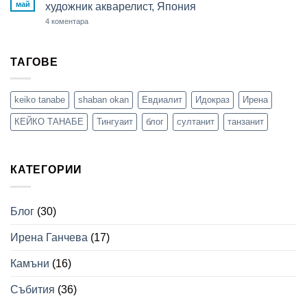
–
май
художник акварелист, Япония
с
изложба
Кейко
живопис
за
4 коментара
Танабе
–
Лекция-
03.06.2026
демонстрация
с
Кейко
ТАГОВЕ
Танабе
–
художник
акварелист,
keiko tanabe
shaban okan
Евдиалит
Идокраз
Ирена
Япония
КЕЙКО ТАНАБЕ
Тингуаит
блог
султанит
танзанит
КАТЕГОРИИ
Блог
(30)
Ирена Ганчева
(17)
Камъни
(16)
Събития
(36)