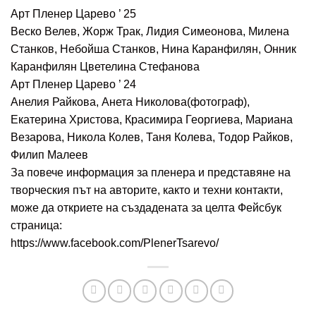
Арт Пленер Царево ’ 25
Веско Велев, Жорж Трак, Лидия Симеонова, Милена
Станков, Небойша Станков, Нина Каранфилян, Онник
Каранфилян Цветелина Стефанова
Арт Пленер Царево ’ 24
Анелия Райкова, Анета Николова(фотограф),
Екатерина Христова, Красимира Георгиева, Мариана
Везарова, Никола Колев, Таня Колева, Тодор Райков,
Филип Малеев
За повече информация за пленера и представяне на
творческия път на авторите, както и техни контакти,
може да откриете на създадената за целта Фейсбук
страница:
https://www.facebook.com/PlenerTsarevo/