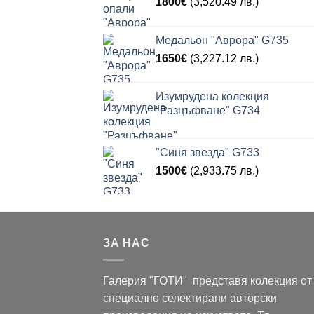
1800
€
(3,520.49 лв.)
Медальон "Аврора" G735
1650
€
(3,227.12 лв.)
Изумрудена колекция
"Разцъфване" G734
"Синя звезда" G733
1500
€
(2,933.75 лв.)
ЗА НАС
Галерия "ГОТИ" представя колекция от
специално селектирани авторски