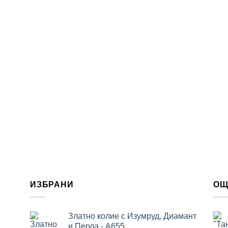
ИЗБРАНИ
ОЩ
Златно колие с Изумруд, Диамант
и Перла - A655