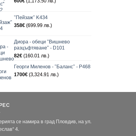
600
€
(1,173.50 лв.)
"Пейзаж" K434
358
€
(699.99 лв.)
Диора - обеци "Вишнево
разцъфтяване" - D101
82
€
(160.01 лв.)
Георги Миленов - "Баланс" - P468
1700
€
(3,324.91 лв.)
РЕС
ерията се намира в град Пловдив, на ул.
еслав“ 4.