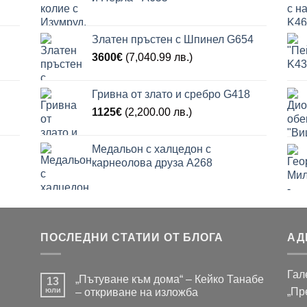
Златен пръстен с Шпинел G654
3600
€
(7,040.99 лв.)
Гривна от злато и сребро G418
1125
€
(2,200.00 лв.)
Медальон с халцедон с
карнеолова друза A268
ПОСЛЕДНИ СТАТИИ ОТ БЛОГА
АД
Гал
„Пътуване към дома“ – Кейко Танабе
13
юли
„Пр
– откриване на изложба
Няма