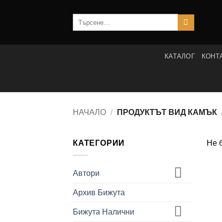
Skip
to
Търсене
за:
content
КАТАЛОГ
КОНТ
НАЧАЛО
/
ПРОДУКТЪТ ВИД КАМЪК
КАТЕГОРИИ
Не 
Автори
Архив Бижута
Бижута Налични