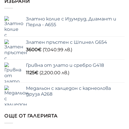
ИЗБРАНИ
Златно колие с Изумруд, Диамант и
Перла - A655
Златен пръстен с Шпинел G654
3600
€
(7,040.99 лв.)
Гривна от злато и сребро G418
1125
€
(2,200.00 лв.)
Медальон с халцедон с карнеолова
друза A268
ОЩЕ ОТ ГАЛЕРИЯТА