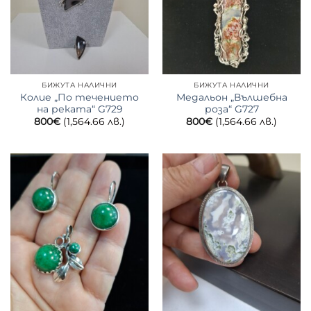
БИЖУТА НАЛИЧНИ
БИЖУТА НАЛИЧНИ
Колие „По течението
Медальон „Вълшебна
на реката“ G729
роза“ G727
800
€
(1,564.66 лв.)
800
€
(1,564.66 лв.)