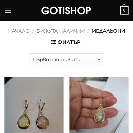
Skip
0
to
content
НАЧАЛО
/
БИЖУТА НАЛИЧНИ
/
МЕДАЛЬОНИ
ФИЛТЪР