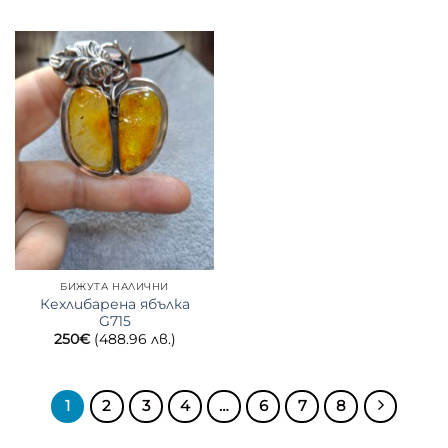
БИЖУТА НАЛИЧНИ
Кехлибарена ябълка
G715
250
€
(488.96 лв.)
1
2
3
4
…
6
7
8