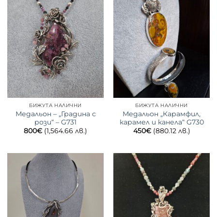
БИЖУТА НАЛИЧНИ
БИЖУТА НАЛИЧНИ
Медальон – „Градина с
Медальон „Карамфил,
рози“ – G731
карамел и канела“ G730
800
€
(1,564.66 лв.)
450
€
(880.12 лв.)