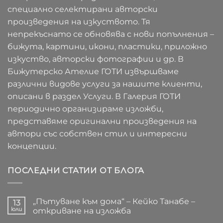
специално селектирани авторски
произведения на изкуството. Тя
непрекъснато се обновява с нови попълнения –
бижута, картини, икони, пластики, приложно
изкуство, авторски фотографии и др. В
Бижутерско Ателие ГОТИ извършваме
различни видове услуги за нашите клиенти,
описани в раздел Услуги. В Галерия ГОТИ
периодично организираме изложби,
представяме оригинални произведения на
автори със собствен стил и интересни
концепции.
ПОСЛЕДНИ СТАТИИ ОТ БЛОГА
„Пътуване към дома“ – Кейко Танабе –
13
юли
откриване на изложба
Няма