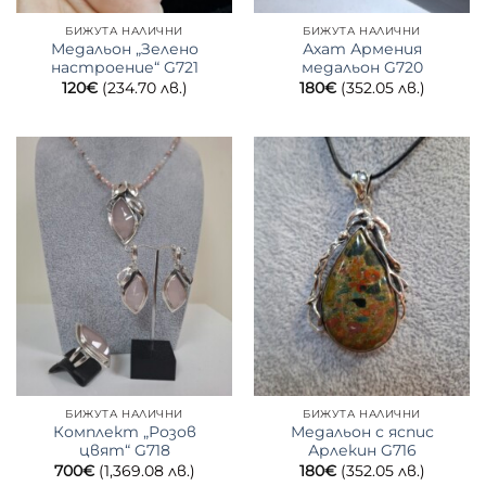
БИЖУТА НАЛИЧНИ
БИЖУТА НАЛИЧНИ
Медальон „Зелено
Ахат Армения
настроение“ G721
медальон G720
120
€
(234.70 лв.)
180
€
(352.05 лв.)
БИЖУТА НАЛИЧНИ
БИЖУТА НАЛИЧНИ
Комплект „Розов
Медальон с яспис
цвят“ G718
Арлекин G716
700
€
(1,369.08 лв.)
180
€
(352.05 лв.)