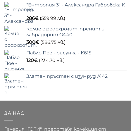
"Ентропия 3" - Александра Габровска K
276
286
€
(559.99 лв.)
Колие с родохрозит, пренит и
лабрадорит G440
300
€
(586.75 лв.)
Пабло Пое - рисунка - K615
120
€
(234.70 лв.)
Златен пръстен с изумруд A142
ЗА НАС
Галерия "ГОТИ" представя колекция от