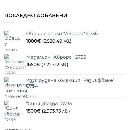
ПОСЛЕДНО ДОБАВЕНИ
Обеци с опали "Аврора" G736
1800
€
(3,520.49 лв.)
Медальон "Аврора" G735
1650
€
(3,227.12 лв.)
Изумрудена колекция "Разцъфване"
G734
"Синя звезда" G733
1500
€
(2,933.75 лв.)