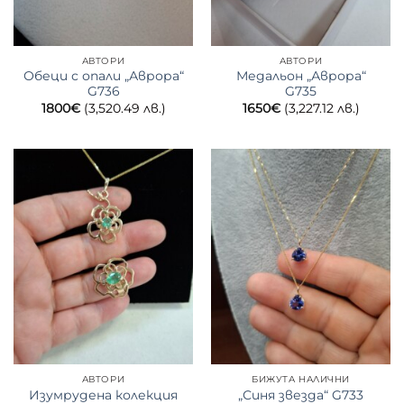
АВТОРИ
АВТОРИ
Обеци с опали „Аврора“
Медальон „Аврора“
G736
G735
1800
€
(3,520.49 лв.)
1650
€
(3,227.12 лв.)
АВТОРИ
БИЖУТА НАЛИЧНИ
Изумрудена колекция
„Синя звезда“ G733