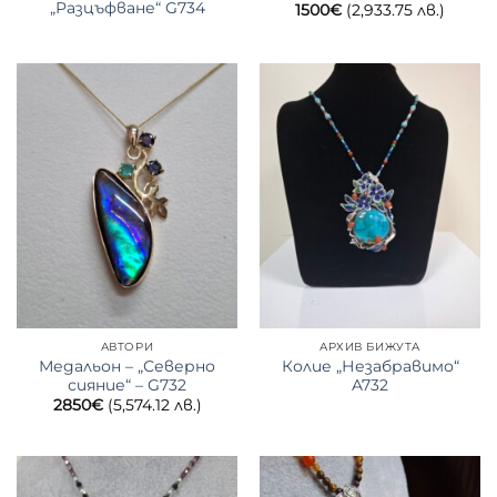
„Разцъфване“ G734
1500
€
(2,933.75 лв.)
АВТОРИ
АРХИВ БИЖУТА
Медальон – „Северно
Колие „Незабравимо“
сияние“ – G732
A732
2850
€
(5,574.12 лв.)