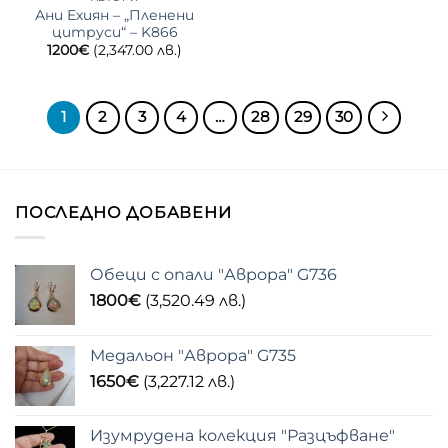
Ани Ехиян – „Пленени
цитруси“ – K866
1200
€
(2,347.00 лв.)
1
2
3
4
…
28
29
30
ПОСЛЕДНО ДОБАВЕНИ
Обеци с опали "Аврора" G736
1800
€
(3,520.49 лв.)
Медальон "Аврора" G735
1650
€
(3,227.12 лв.)
Изумрудена колекция "Разцъфване"