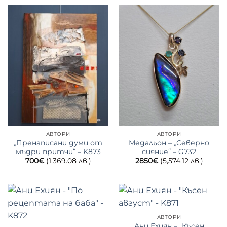
АВТОРИ
АВТОРИ
„Пренаписани думи от
Медальон – „Северно
мъдри притчи“ – K873
сияние“ – G732
700
€
(1,369.08 лв.)
2850
€
(5,574.12 лв.)
АВТОРИ
Ани Ехиян – „Късен