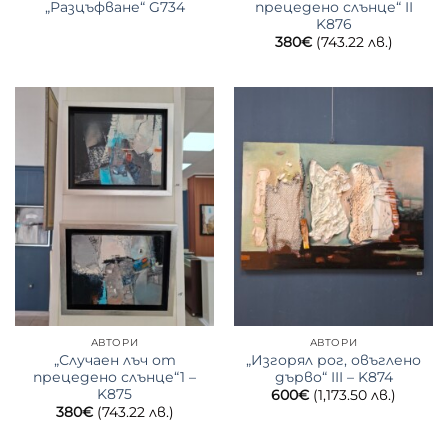
„Разцъфване“ G734
прецедено слънце“ II
K876
380
€
(743.22 лв.)
АВТОРИ
АВТОРИ
„Случаен лъч от
„Изгорял рог, овъглено
прецедено слънце“1 –
дърво“ III – K874
K875
600
€
(1,173.50 лв.)
380
€
(743.22 лв.)