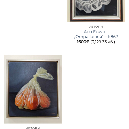
АВТОРИ
Ани Ехиян –
„Отражения“ – K867
1600
€
(3,129.33 лв.)
АВТОРИ