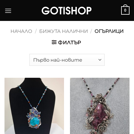
Skip
0
to
content
НАЧАЛО
/
БИЖУТА НАЛИЧНИ
/
ОГЪРЛИЦИ
ФИЛТЪР