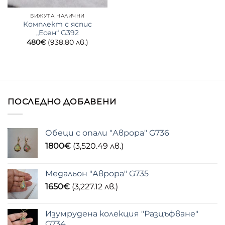
БИЖУТА НАЛИЧНИ
Комплект с яспис
„Есен“ G392
480
€
(938.80 лв.)
ПОСЛЕДНО ДОБАВЕНИ
Обеци с опали "Аврора" G736
1800
€
(3,520.49 лв.)
Медальон "Аврора" G735
1650
€
(3,227.12 лв.)
Изумрудена колекция "Разцъфване"
G734