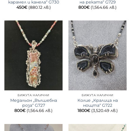
карамел и канела“ G730
на реката“ G729
450
€
(880.12 лв.)
800
€
(1,564.66 лв.)
БИЖУТА НАЛИЧНИ
БИЖУТА НАЛИЧНИ
Медальон „Вълшебна
Колие „Кралица на
роза“ G727
нощта“ G722
800
€
(1,564.66 лв.)
1800
€
(3,520.49 лв.)