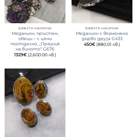
БИЖУТА НАЛИЧНИ
БИЖУТА НАЛИЧНИ
Медальон, пръстен,
Медальон с вкаменено
обеци – с цени
дърво друза G433
поотделно, „Празник
450
€
(880.01 лв.)
на виното“ G676
1329
€
(2,600.00 лв.)