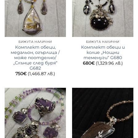
БИЖУТА НАЛИЧНИ
БИЖУТА НАЛИЧНИ
Комплект обеци,
Комплект обеци и
медальон, огърлица /
колие „Нощни
може поотделно/
теменуги“ G680
„Слънце след буря“
680
€
(1,329.96 лв.)
G682
750
€
(1,466.87 лв.)