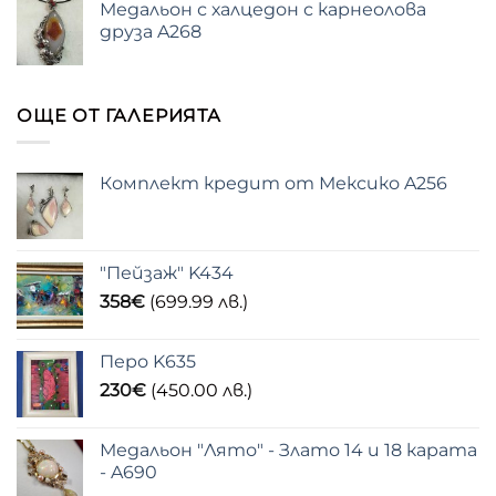
Медальон с халцедон с карнеолова
друза A268
ОЩЕ ОТ ГАЛЕРИЯТА
Комплект кредит от Мексико A256
"Пейзаж" K434
358
€
(699.99 лв.)
Перо K635
230
€
(450.00 лв.)
Медальон "Лято" - Злато 14 и 18 карата
- A690