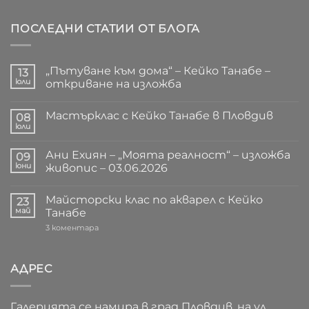
ПОСЛЕДНИ СТАТИИ ОТ БЛОГА
„Пътуване към дома“ – Кейко Танабе –
13
юли
откриване на изложба
Няма
коментари
Мастърклас с Кейко Танабе в Пловдив
за
08
„Пътуване
юли
Няма
към
коментари
дома“
за
–
Ани Ехиян – „Моята реалност“ – изложба
09
Мастърклас
Кейко
с
юни
живопис – 03.06.2026
Танабе
Кейко
–
Няма
Танабе
откриване
коментари
в
на
Майсторски клас по акварел с Кейко
за
23
Пловдив
изложба
Ани
май
Танабе
Ехиян
–
за
3 коментара
„Моята
Майсторски
реалност“
клас
–
по
изложба
акварел
АДРЕС
живопис
с
–
Кейко
03.06.2026
Танабе
Галерията се намира в град Пловдив, на ул.