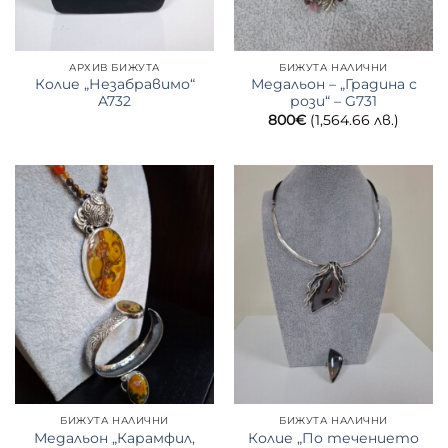
АРХИВ БИЖУТА
БИЖУТА НАЛИЧНИ
Колие „Незабравимо“
Медальон – „Градина с
A732
рози“ – G731
800
€
(1,564.66 лв.)
БИЖУТА НАЛИЧНИ
БИЖУТА НАЛИЧНИ
Медальон „Карамфил,
Колие „По течението