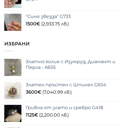
"Синя звезда" G733
1500
€
(2,933.75 лв.)
ИЗБРАНИ
Златно колие с Изумруд, Диамант и
Перла - A655
Златен пръстен с Шпинел G654
3600
€
(7,040.99 лв.)
Гривна от злато и сребро G418
1125
€
(2,200.00 лв.)