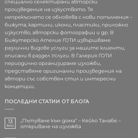
специално селектирани авторски
произведения на изкуството. Тя
непрекъснато се обновява с нови попълнения –
бижута, картини, икони, пластики, приложно
изкуство, авторски фотографии и др. В
Бижутерско Ателие ГОТИ извършваме
различни видове услуги за нашите клиенти,
описани в раздел Услуги. В Галерия ГОТИ
периодично организираме изложби,
представяме оригинални произведения на
автори със собствен стил и интересни
концепции.
ПОСЛЕДНИ СТАТИИ ОТ БЛОГА
„Пътуване към дома“ – Кейко Танабе –
13
юли
откриване на изложба
Няма
коментари