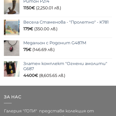
Ритон P214
1150
€
(2,250.01 лв.)
Весела Стаменова - "Пролетно" - K781
179
€
(350.00 лв.)
Медальон с Родонит G487M
75
€
(146.69 лв.)
Златен комплект "Огнени амолити"
G687
4400
€
(8,605.65 лв.)
ЗА НАС
Галерия "ГОТИ" представя колекция от