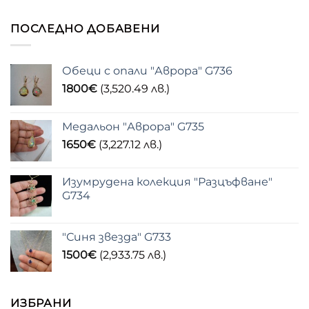
ПОСЛЕДНО ДОБАВЕНИ
Обеци с опали "Аврора" G736
1800
€
(3,520.49 лв.)
Медальон "Аврора" G735
1650
€
(3,227.12 лв.)
Изумрудена колекция "Разцъфване"
G734
"Синя звезда" G733
1500
€
(2,933.75 лв.)
ИЗБРАНИ