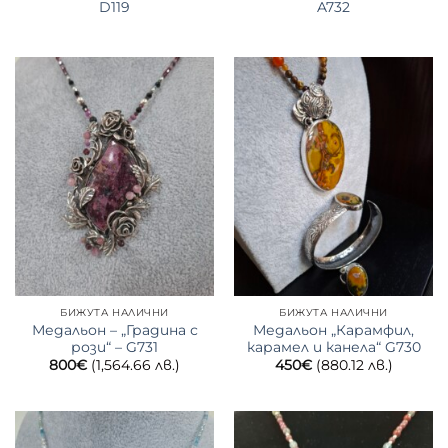
D119
A732
БИЖУТА НАЛИЧНИ
БИЖУТА НАЛИЧНИ
Медальон – „Градина с
Медальон „Карамфил,
рози“ – G731
карамел и канела“ G730
800
€
(1,564.66 лв.)
450
€
(880.12 лв.)