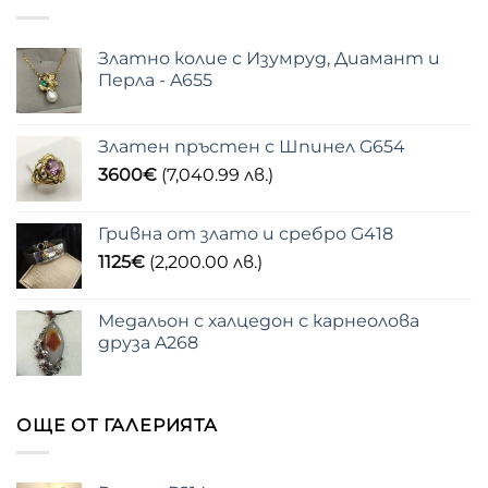
Златно колие с Изумруд, Диамант и
Перла - A655
Златен пръстен с Шпинел G654
3600
€
(7,040.99 лв.)
Гривна от злато и сребро G418
1125
€
(2,200.00 лв.)
Медальон с халцедон с карнеолова
друза A268
ОЩЕ ОТ ГАЛЕРИЯТА