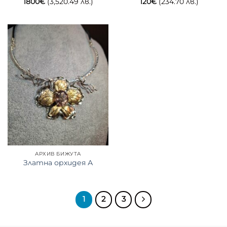
1800
€
(3,520.49 лв.)
120
€
(234.70 лв.)
АРХИВ БИЖУТА
Златна орхидея А
1
2
3