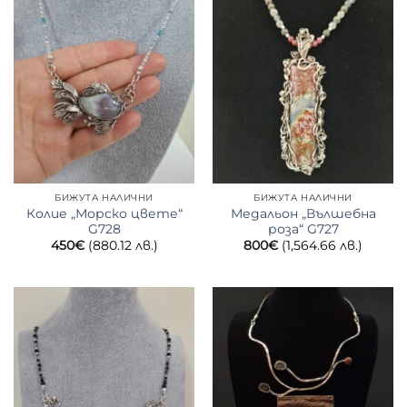
БИЖУТА НАЛИЧНИ
БИЖУТА НАЛИЧНИ
Колие „Морско цвете“
Медальон „Вълшебна
G728
роза“ G727
450
€
(880.12 лв.)
800
€
(1,564.66 лв.)