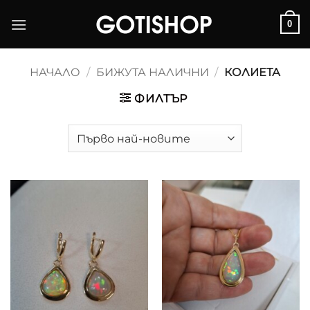
Skip
0
to
content
НАЧАЛО
/
БИЖУТА НАЛИЧНИ
/
КОЛИЕТА
ФИЛТЪР