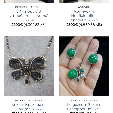
БИЖУТА НАЛИЧНИ
АВТОРИ
„Интервю в
Комплект
утробата на Кита“
„Необикновена
G724
градина“ G723
2200
€
(4,302.83 лв.)
2500
€
(4,889.58 лв.)
БИЖУТА НАЛИЧНИ
БИЖУТА НАЛИЧНИ
Колие „Кралица на
Медальон „Зелено
нощта“ G722
настроение“ G721