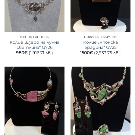
ИРЕНА ГАНЧЕВА
БИЖУТА НАЛИЧНИ
Колие „Езеро на лунна
Колие „Японска
светлина“ G726
градина“ G725
980
€
(1,916.71 лв.)
1500
€
(2,933.75 лв.)