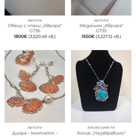
АВТОРИ
АВТОРИ
Обеци с опали „Аврора“
Медальон „Аврора“
G736
G735
1800
€
(3,520.49 лв.)
1650
€
(3,227.12 лв.)
АВТОРИ
АРХИВ БИЖУТА
Диора – комплект –
Колие „Незабравимо“