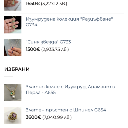
1650
€
(3,227.12 лв.)
Изумрудена колекция "Разцъфване"
G734
"Синя звезда" G733
1500
€
(2,933.75 лв.)
ИЗБРАНИ
Златно колие с Изумруд, Диамант и
Перла - A655
Златен пръстен с Шпинел G654
3600
€
(7,040.99 лв.)