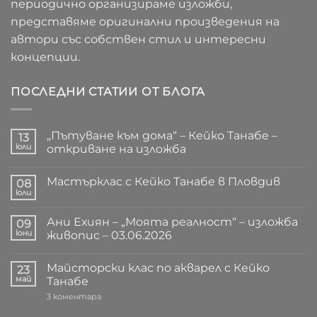
периодично организираме изложби,
представяме оригинални произведения на
автори със собствен стил и интересни
концепции.
ПОСЛЕДНИ СТАТИИ ОТ БЛОГА
„Пътуване към дома“ – Кейко Танабе –
13
юли
откриване на изложба
Няма
коментари
Мастърклас с Кейко Танабе в Пловдив
за
08
„Пътуване
юли
Няма
към
коментари
дома“
за
–
Ани Ехиян – „Моята реалност“ – изложба
09
Мастърклас
Кейко
с
юни
живопис – 03.06.2026
Танабе
Кейко
–
Няма
Танабе
откриване
коментари
в
на
Майсторски клас по акварел с Кейко
за
23
Пловдив
изложба
Ани
май
Танабе
Ехиян
–
за
3 коментара
„Моята
Майсторски
реалност“
клас