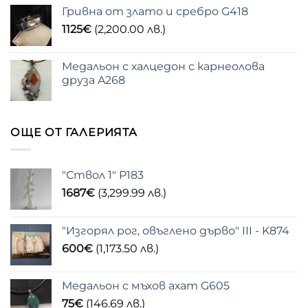
Гривна от злато и сребро G418
1125
€
(2,200.00 лв.)
Медальон с халцедон с карнеолова
друза A268
ОЩЕ ОТ ГАЛЕРИЯТА
"Ствол 1" P183
1687
€
(3,299.99 лв.)
"Изгорял рог, овъглено дърво" III - K874
600
€
(1,173.50 лв.)
Медальон с мъхов ахат G605
75
€
(146.69 лв.)