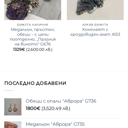
БИЖУТА НАЛИЧНИ
АРХИВ БИЖУТА
Медальон, пръстен,
Комплект с
обеци – с цени
гроздовиден ахат A153
поотделно, „Празник
на виното“ G676
1329
€
(2,600.00 лв.)
ПОСЛЕДНО ДОБАВЕНИ
Обеци с опали "Аврора" G736
1800
€
(3,520.49 лв.)
Медальон "Аврора" G735