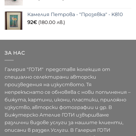
Камелия Петрова - "Прозявка" - K810
92
€
(180.00 лв.)
ЗА НАС
Галерия "ГОТИ" представя колекция от
специално селектирани авторски
произведения на изкуството. Тя
непрекъснато се обновява с нови попълнения –
бижута, картини, икони, пластики, приложно
изкуство, авторски фотографии и др. В
Бижутерско Ателие ГОТИ извършваме
различни видове услуги за нашите клиенти,
описани в раздел Услуги. В Галерия ГОТИ