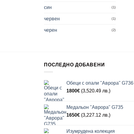
син
(1)
червен
(1)
черен
(2)
ПОСЛЕДНО ДОБАВЕНИ
Обеци с опали "Аврора" G736
1800
€
(3,520.49 лв.)
Медальон "Аврора" G735
1650
€
(3,227.12 лв.)
Изумрудена колекция