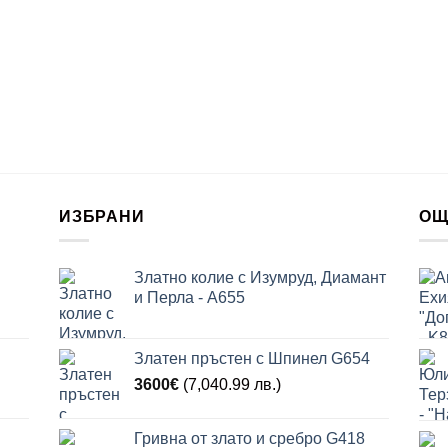
ИЗБРАНИ
ОЩ
Златно колие с Изумруд, Диамант
и Перла - A655
Златен пръстен с Шпинел G654
3600
€
(7,040.99 лв.)
Гривна от злато и сребро G418