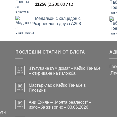
1125
€
(2,200.00 лв.)
Медальон с халцедон с
карнеолова друза A268
ПОСЛЕДНИ СТАТИИ ОТ БЛОГА
АД
Гал
„Пътуване към дома“ – Кейко Танабе
13
юли
„Пр
– откриване на изложба
Няма
коментари
Мастърклас с Кейко Танабе в
за
08
„Пътуване
юли
Пловдив
към
дома“
Няма
–
коментари
Ани Ехиян – „Моята реалност“ –
Кейко
за
09
Танабе
Мастърклас
юни
изложба живопис – 03.06.2026
–
с
уги
откриване
Кейко
Няма
на
Танабе
коментари