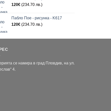
120
€
(234.70 лв.)
Пабло Пое - рисунка - K617
120
€
(234.70 лв.)
РЕС
ерията се намира в град Пловдив, на ул.
еслав“ 4.