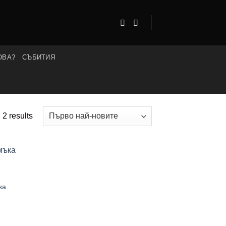
ОВА?
СЪБИТИЯ
Sorted
 2 results
by
latest
ка