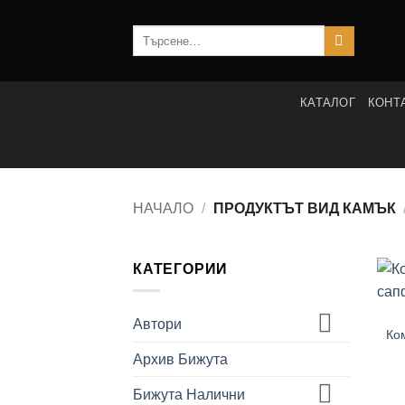
Skip
to
Търсене
за:
content
КАТАЛОГ
КОНТ
НАЧАЛО
/
ПРОДУКТЪТ ВИД КАМЪК
КАТЕГОРИИ
Автори
Ко
Архив Бижута
Бижута Налични