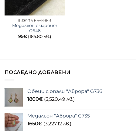
БИЖУТА НАЛИЧНИ
Медальон с чароит
G648
95
€
(185.80 лв.)
ПОСЛЕДНО ДОБАВЕНИ
Обеци с опали "Аврора" G736
1800
€
(3,520.49 лв.)
Медальон "Аврора" G735
1650
€
(3,227.12 лв.)