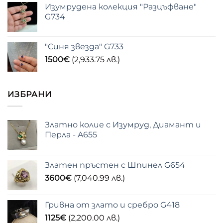
Изумрудена колекция "Разцъфване"
G734
"Синя звезда" G733
1500
€
(2,933.75 лв.)
ИЗБРАНИ
Златно колие с Изумруд, Диамант и
Перла - A655
Златен пръстен с Шпинел G654
3600
€
(7,040.99 лв.)
Гривна от злато и сребро G418
1125
€
(2,200.00 лв.)