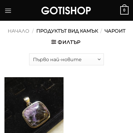
Skip
0
to
content
НАЧАЛО
/
ПРОДУКТЪТ ВИД КАМЪК
/
ЧАРОИТ
ФИЛТЪР