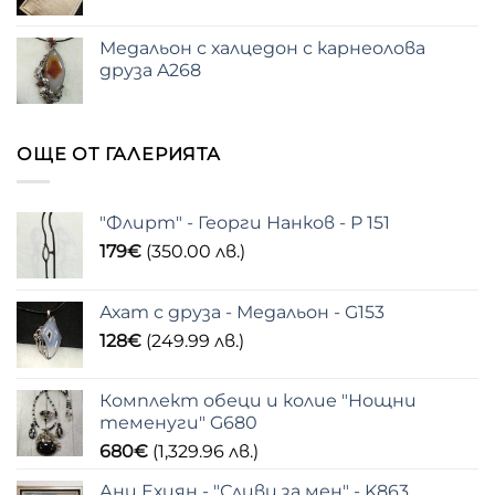
Медальон с халцедон с карнеолова
друза A268
ОЩЕ ОТ ГАЛЕРИЯТА
"Флирт" - Георги Нанков - P 151
179
€
(350.00 лв.)
Ахат с друза - Медальон - G153
128
€
(249.99 лв.)
Комплект обеци и колие "Нощни
теменуги" G680
680
€
(1,329.96 лв.)
Ани Ехиян - "Сливи за мен" - K863