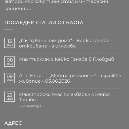
автори със собствен стил и интересни
концепции.
ПОСЛЕДНИ СТАТИИ ОТ БЛОГА
„Пътуване към дома“ – Кейко Танабе –
13
юли
откриване на изложба
Няма
коментари
Мастърклас с Кейко Танабе в Пловдив
за
08
„Пътуване
юли
Няма
към
коментари
дома“
за
–
Ани Ехиян – „Моята реалност“ – изложба
09
Мастърклас
Кейко
с
юни
живопис – 03.06.2026
Танабе
Кейко
–
Няма
Танабе
откриване
коментари
в
на
Майсторски клас по акварел с Кейко
за
23
Пловдив
изложба
Ани
май
Танабе
Ехиян
–
за
3 коментара
„Моята
Майсторски
реалност“
клас
–
по
изложба
акварел
АДРЕС
живопис
с
–
Кейко