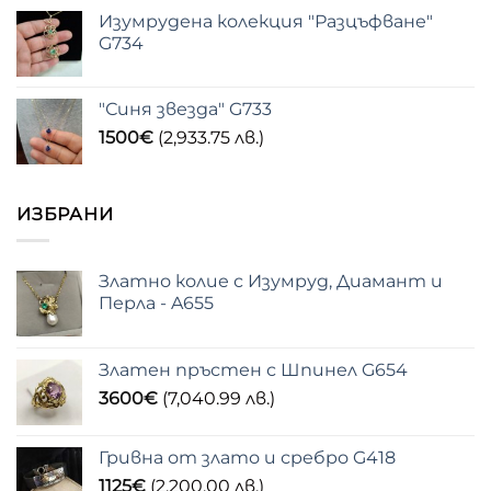
Изумрудена колекция "Разцъфване"
G734
"Синя звезда" G733
1500
€
(2,933.75 лв.)
ИЗБРАНИ
Златно колие с Изумруд, Диамант и
Перла - A655
Златен пръстен с Шпинел G654
3600
€
(7,040.99 лв.)
Гривна от злато и сребро G418
1125
€
(2,200.00 лв.)