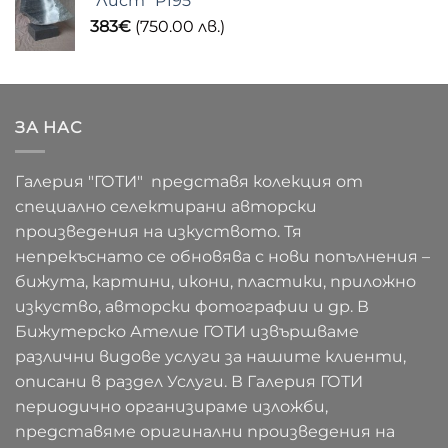
"Лист" P195
383
€
(750.00 лв.)
ЗА НАС
Галерия "ГОТИ" представя колекция от
специално селектирани авторски
произведения на изкуството. Тя
непрекъснато се обновява с нови попълнения –
бижута, картини, икони, пластики, приложно
изкуство, авторски фотографии и др. В
Бижутерско Ателие ГОТИ извършваме
различни видове услуги за нашите клиенти,
описани в раздел Услуги. В Галерия ГОТИ
периодично организираме изложби,
представяме оригинални произведения на