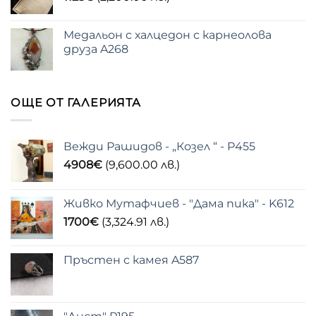
Медальон с халцедон с карнеолова
друза A268
ОЩЕ ОТ ГАЛЕРИЯТА
Вежди Рашидов - „Козел “ - P455
4908
€
(9,600.00 лв.)
Живко Мутафчиев - "Дама пика" - K612
1700
€
(3,324.91 лв.)
Пръстен с камея A587