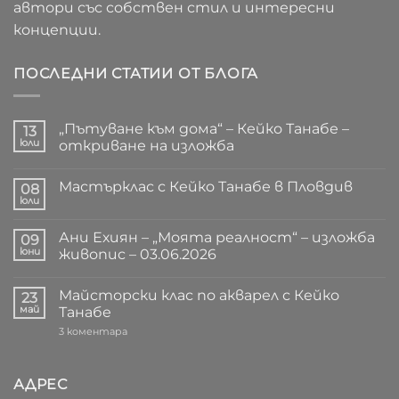
автори със собствен стил и интересни
концепции.
ПОСЛЕДНИ СТАТИИ ОТ БЛОГА
„Пътуване към дома“ – Кейко Танабе –
13
юли
откриване на изложба
Няма
коментари
Мастърклас с Кейко Танабе в Пловдив
за
08
„Пътуване
юли
Няма
към
коментари
дома“
за
–
Ани Ехиян – „Моята реалност“ – изложба
09
Мастърклас
Кейко
с
юни
живопис – 03.06.2026
Танабе
Кейко
–
Няма
Танабе
откриване
коментари
в
на
Майсторски клас по акварел с Кейко
за
23
Пловдив
изложба
Ани
май
Танабе
Ехиян
–
за
3 коментара
„Моята
Майсторски
реалност“
клас
–
по
изложба
акварел
АДРЕС
живопис
с