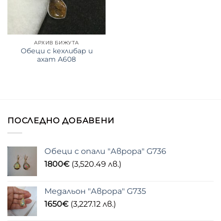
АРХИВ БИЖУТА
Обеци с кехлибар и
ахат А608
ПОСЛЕДНО ДОБАВЕНИ
Обеци с опали "Аврора" G736
1800
€
(3,520.49 лв.)
Медальон "Аврора" G735
1650
€
(3,227.12 лв.)