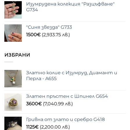
Изумрудена колекция "Разцъфване"
G734
"Синя звезда" G733
1500
€
(2,933.75 лв.)
ИЗБРАНИ
Златно колие с Изумруд, Диамант и
Перла - A655
Златен пръстен с Шпинел G654
3600
€
(7,040.99 лв.)
Гривна от злато и сребро G418
1125
€
(2,200.00 лв.)