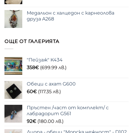
Медальон с халцедон с карнеолова
друза A268
ОЩЕ ОТ ГАЛЕРИЯТА
"Пейзаж" K434
358
€
(699.99 лв.)
Обеци с ахат G600
60
€
(117.35 лв.)
Пръстен /част от комплект/ с
лабрадорит G561
92
€
(180.00 лв.)
Диора - обеци "Морска нежност" - D102