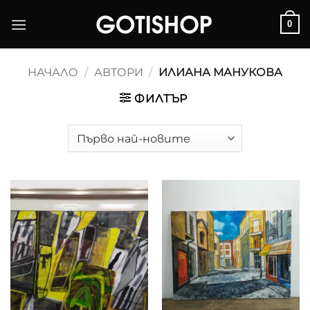
Skip
0
to
content
НАЧАЛО
/
АВТОРИ
/
ИЛИАНА МАНУКОВА
ФИЛТЪР