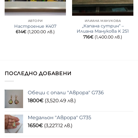
АВТОРИ
ИЛИАНА МАНУКОВА
„Капана сутрин“ –
Настроение K407
Илиана Манукова K 251
614
€
(1,200.00 лв.)
716
€
(1,400.00 лв.)
ПОСЛЕДНО ДОБАВЕНИ
Обеци с опали "Аврора" G736
1800
€
(3,520.49 лв.)
Медальон "Аврора" G735
1650
€
(3,227.12 лв.)