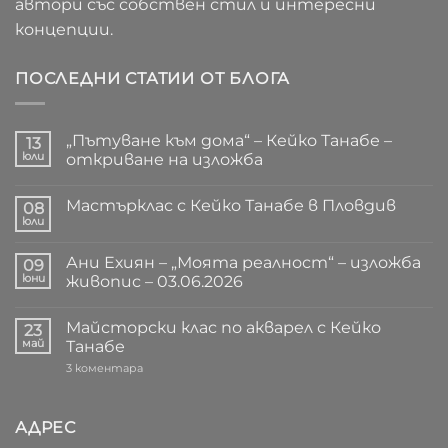
автори със собствен стил и интересни
концепции.
ПОСЛЕДНИ СТАТИИ ОТ БЛОГА
„Пътуване към дома“ – Кейко Танабе –
13
юли
откриване на изложба
Няма
коментари
Мастърклас с Кейко Танабе в Пловдив
за
08
„Пътуване
юли
Няма
към
коментари
дома“
за
–
Ани Ехиян – „Моята реалност“ – изложба
09
Мастърклас
Кейко
с
юни
живопис – 03.06.2026
Танабе
Кейко
–
Няма
Танабе
откриване
коментари
в
на
Майсторски клас по акварел с Кейко
за
23
Пловдив
изложба
Ани
май
Танабе
Ехиян
–
за
3 коментара
„Моята
Майсторски
реалност“
клас
–
по
изложба
акварел
АДРЕС
живопис
с
–
Кейко