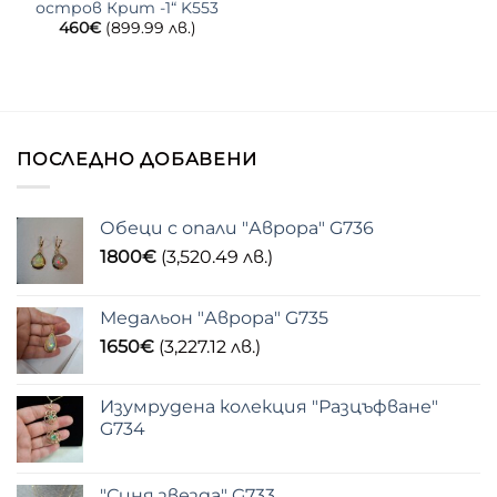
остров Крит -1“ K553
460
€
(899.99 лв.)
ПОСЛЕДНО ДОБАВЕНИ
Обеци с опали "Аврора" G736
1800
€
(3,520.49 лв.)
Медальон "Аврора" G735
1650
€
(3,227.12 лв.)
Изумрудена колекция "Разцъфване"
G734
"Синя звезда" G733