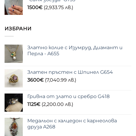
1500
€
(2,933.75 лв.)
ИЗБРАНИ
Златно колие с Изумруд, Диамант и
Перла - A655
Златен пръстен с Шпинел G654
3600
€
(7,040.99 лв.)
Гривна от злато и сребро G418
1125
€
(2,200.00 лв.)
Медальон с халцедон с карнеолова
друза A268