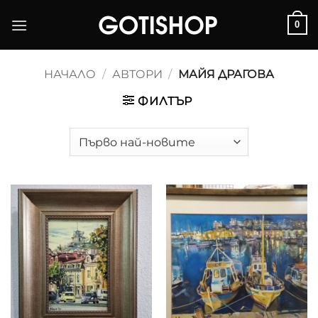
Skip
0
to
content
НАЧАЛО
/
АВТОРИ
/
МАЙЯ ДРАГОВА
ФИЛТЪР