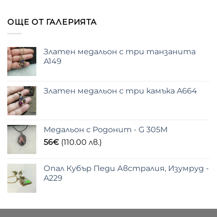
ОЩЕ ОТ ГАЛЕРИЯТА
Златен медальон с три танзанита
A149
Златен медальон с три камъка A664
Медальон с Родонит - G 305M
56
€
(110.00 лв.)
Опал Кубър Педи Австралия, Изумруд -
A229