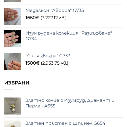
Медальон "Аврора" G735
1650
€
(3,227.12 лв.)
Изумрудена колекция "Разцъфване"
G734
"Синя звезда" G733
1500
€
(2,933.75 лв.)
ИЗБРАНИ
Златно колие с Изумруд, Диамант и
Перла - A655
Златен пръстен с Шпинел G654