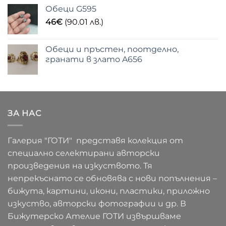
Обеци G595
46
€
(90.01 лв.)
Обеци и пръстен, поотделно,
гранати в злато A656
ЗА НАС
Галерия "ГОТИ" представя колекция от
специално селектирани авторски
произведения на изкуството. Тя
непрекъснато се обновява с нови попълнения –
бижута, картини, икони, пластики, приложно
изкуство, авторски фотографии и др. В
Бижутерско Ателие ГОТИ извършваме