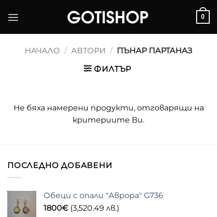
Skip
0
to
content
НАЧАЛО
/
АВТОРИ
/
ПЪНАР ПАРТАНАЗ
ФИЛТЪР
Не бяха намерени продукти, отговарящи на
критериите Ви.
ПОСЛЕДНО ДОБАВЕНИ
Обеци с опали "Аврора" G736
1800
€
(3,520.49 лв.)