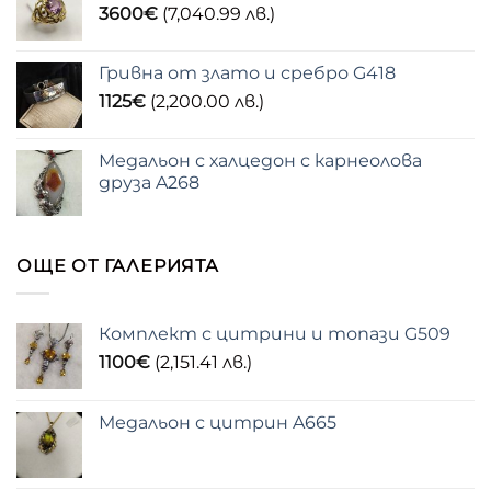
3600
€
(7,040.99 лв.)
Гривна от злато и сребро G418
1125
€
(2,200.00 лв.)
Медальон с халцедон с карнеолова
друза A268
ОЩЕ ОТ ГАЛЕРИЯТА
Комплект с цитрини и топази G509
1100
€
(2,151.41 лв.)
Медальон с цитрин A665