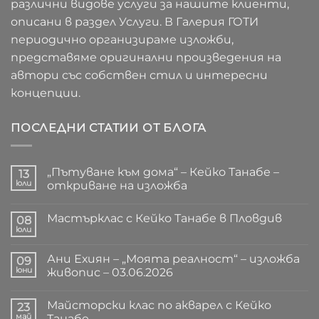
различни видове услуги за нашите клиенти,
описани в раздел Услуги. В Галерия ГОТИ
периодично организираме изложби,
представяме оригинални произведения на
автори със собствен стил и интересни
концепции.
ПОСЛЕДНИ СТАТИИ ОТ БЛОГА
„Пътуване към дома“ – Кейко Танабе –
13
юли
откриване на изложба
Няма
коментари
Мастърклас с Кейко Танабе в Пловдив
за
08
„Пътуване
юли
Няма
към
коментари
дома“
за
–
Ани Ехиян – „Моята реалност“ – изложба
09
Мастърклас
Кейко
с
юни
живопис – 03.06.2026
Танабе
Кейко
–
Няма
Танабе
откриване
коментари
в
на
Майсторски клас по акварел с Кейко
за
23
Пловдив
изложба
Ани
май
Танабе