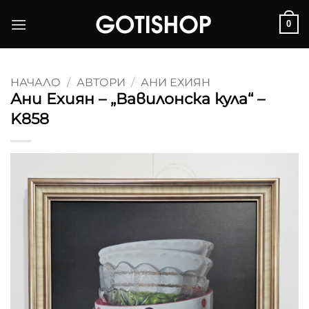
Skip
0
to
content
НАЧАЛО
/
АВТОРИ
/
АНИ ЕХИЯН
Ани Ехиян – „Вавилонска кула“ –
K858