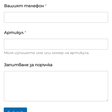
Вашият телефон
*
з
Артикул
*
а
*
и
м
е
Моля изпишете име или номер на артикула.
н
а
Запитване за поръчка