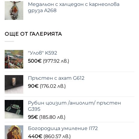
Медальон с халцедон с карнеолова
друза A268
ОЩЕ ОТ ГАЛЕРИЯТА
"Улов" K592
500
€
(977.92 лв.)
Пръстен с ахат G612
90
€
(176.02 лв.)
Рубин цоизит /аниолит/ пръстен
G395
95
€
(185.80 лв.)
Богородица умиление I172
440
€
(860.57 лв.)