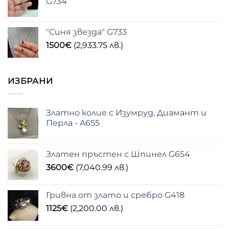
G734
"Синя звезда" G733
1500
€
(2,933.75 лв.)
ИЗБРАНИ
Златно колие с Изумруд, Диамант и
Перла - A655
Златен пръстен с Шпинел G654
3600
€
(7,040.99 лв.)
Гривна от злато и сребро G418
1125
€
(2,200.00 лв.)