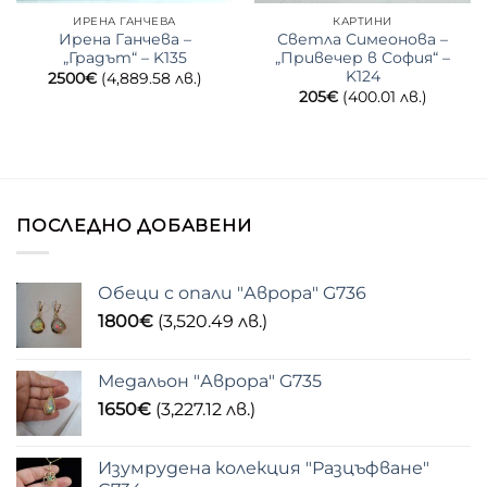
ИРЕНА ГАНЧЕВА
КАРТИНИ
Ирена Ганчева –
Светла Симеонова –
„Градът“ – K135
„Привечер в София“ –
K124
2500
€
(4,889.58 лв.)
205
€
(400.01 лв.)
ПОСЛЕДНО ДОБАВЕНИ
Обеци с опали "Аврора" G736
1800
€
(3,520.49 лв.)
Медальон "Аврора" G735
1650
€
(3,227.12 лв.)
Изумрудена колекция "Разцъфване"