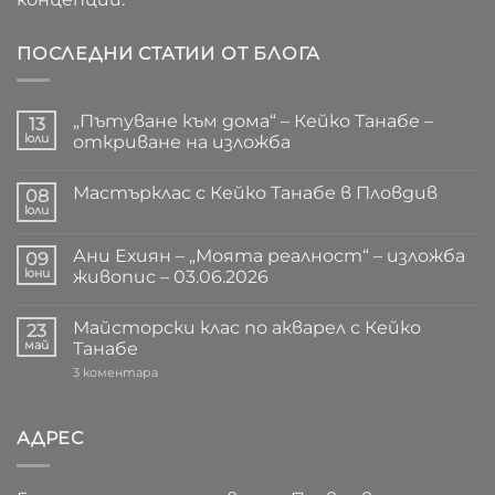
ПОСЛЕДНИ СТАТИИ ОТ БЛОГА
„Пътуване към дома“ – Кейко Танабе –
13
юли
откриване на изложба
Няма
коментари
Мастърклас с Кейко Танабе в Пловдив
за
08
„Пътуване
юли
Няма
към
коментари
дома“
за
–
Ани Ехиян – „Моята реалност“ – изложба
09
Мастърклас
Кейко
с
юни
живопис – 03.06.2026
Танабе
Кейко
–
Няма
Танабе
откриване
коментари
в
на
Майсторски клас по акварел с Кейко
за
23
Пловдив
изложба
Ани
май
Танабе
Ехиян
–
за
3 коментара
„Моята
Майсторски
реалност“
клас
–
по
изложба
акварел
АДРЕС
живопис
с
–
Кейко
03.06.2026
Танабе