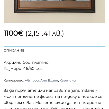
1100
€
(2,151.41 лв.)
ОПИСАНИЕ
Акрилни бои, платно
Размери: 46/60 см.
Категории:
Автори
,
Ани Ехиян
,
Картини
За да поръчате или направите запитване -
моля попълнете формата по-долу и ние ще се
свържем с Вас. Можете също да ни намерите
на телефона посочен във формата за контакт.