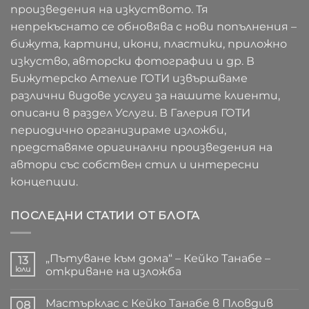
произведения на изкуството. Тя
непрекъснато се обновява с нови попълнения –
бижута, картини, икони, пластики, приложно
изкуство, авторски фотографии и др. В
Бижутерско Ателие ГОТИ извършваме
различни видове услуги за нашите клиенти,
описани в раздел Услуги. В Галерия ГОТИ
периодично организираме изложби,
представяме оригинални произведения на
автори със собствен стил и интересни
концепции.
ПОСЛЕДНИ СТАТИИ ОТ БЛОГА
„Пътуване към дома“ – Кейко Танабе –
13
юли
откриване на изложба
Няма
коментари
Мастърклас с Кейко Танабе в Пловдив
за
08