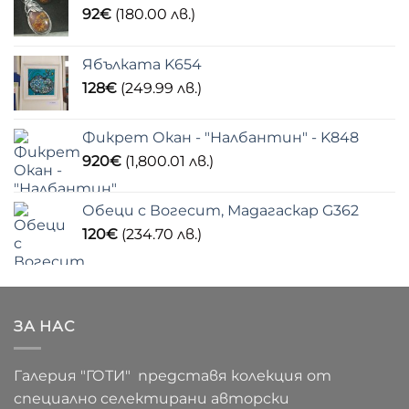
92
€
(180.00 лв.)
Ябълката K654
128
€
(249.99 лв.)
Фикрет Окан - "Налбантин" - K848
920
€
(1,800.01 лв.)
Обеци с Вогесит, Мадагаскар G362
120
€
(234.70 лв.)
ЗА НАС
Галерия "ГОТИ" представя колекция от
специално селектирани авторски