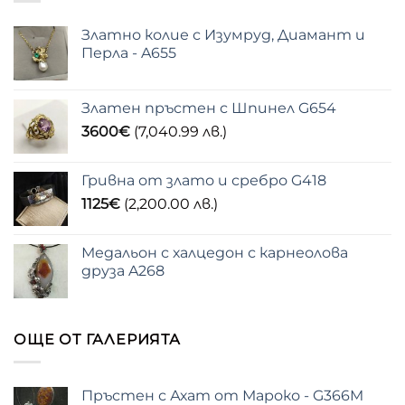
Златно колие с Изумруд, Диамант и
Перла - A655
Златен пръстен с Шпинел G654
3600
€
(7,040.99 лв.)
Гривна от злато и сребро G418
1125
€
(2,200.00 лв.)
Медальон с халцедон с карнеолова
друза A268
ОЩЕ ОТ ГАЛЕРИЯТА
Пръстен с Ахат от Мароко - G366M