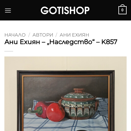
Skip
0
to
content
НАЧАЛО
/
АВТОРИ
/
АНИ ЕХИЯН
Ани Ехиян – „Наследство“ – K857