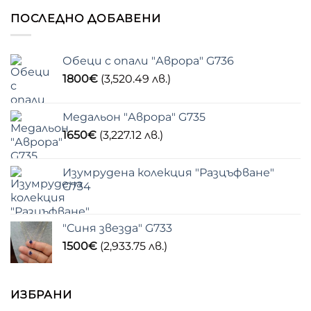
ПОСЛЕДНО ДОБАВЕНИ
Обеци с опали "Аврора" G736
1800
€
(3,520.49 лв.)
Медальон "Аврора" G735
1650
€
(3,227.12 лв.)
Изумрудена колекция "Разцъфване"
G734
"Синя звезда" G733
1500
€
(2,933.75 лв.)
ИЗБРАНИ