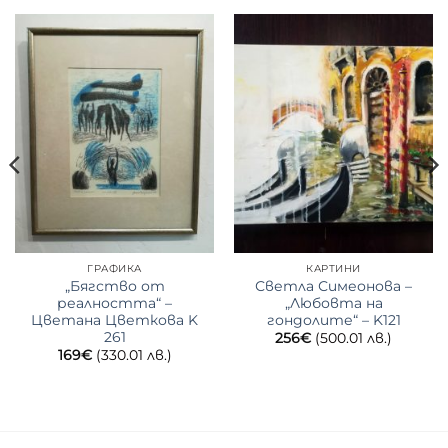
ГРАФИКА
КАРТИНИ
„Бягство от
Светла Симеонова –
реалността“ –
„Любовта на
Цветана Цветкова K
гондолите“ – K121
261
256
€
(500.01 лв.)
169
€
(330.01 лв.)