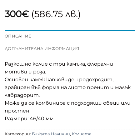
300
€
(586.75 лв.)
ОПИСАНИЕ
ДОПЪЛНИТЕЛНА ИНФОРМАЦИЯ
Разкошно колие с три камъка, флорални
мотиви и роза.
Основен камък капковиден родохрозит,
гравиран във форма на листо пренит и малък
лабрадорит.
Може да се комбинира с подходящи обеци или
пръстен.
Размери: 46/40 мм.
Категории:
Бижута Налични
,
Колиета