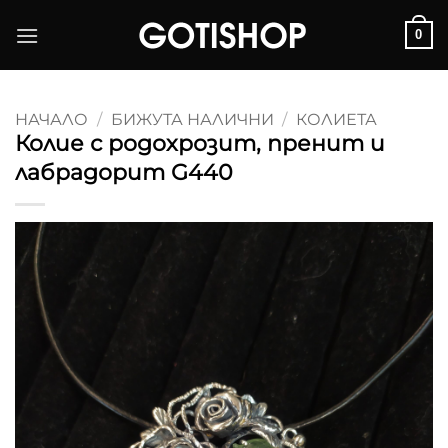
Skip
0
to
content
НАЧАЛО
/
БИЖУТА НАЛИЧНИ
/
КОЛИЕТА
Колие с родохрозит, пренит и
лабрадорит G440