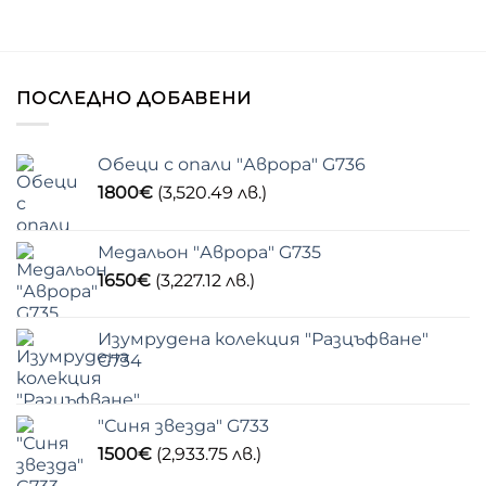
ПОСЛЕДНО ДОБАВЕНИ
Обеци с опали "Аврора" G736
1800
€
(3,520.49 лв.)
Медальон "Аврора" G735
1650
€
(3,227.12 лв.)
Изумрудена колекция "Разцъфване"
G734
"Синя звезда" G733
1500
€
(2,933.75 лв.)