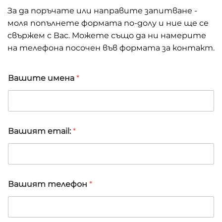
За да поръчате или направите запитване -
моля попълнете формата по-долу и ние ще се
свържем с Вас. Можете също да ни намерите
на телефона посочен във формата за контакт.
Вашите имена
*
Вашият email:
*
З
Вашият телефон
*
а
п
и
т