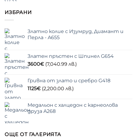
ИЗБРАНИ
Златно колие с Изумруд, Диамант и
Перла - A655
Златен пръстен с Шпинел G654
3600
€
(7,040.99 лв.)
Гривна от злато и сребро G418
1125
€
(2,200.00 лв.)
Медальон с халцедон с карнеолова
друза A268
ОЩЕ ОТ ГАЛЕРИЯТА