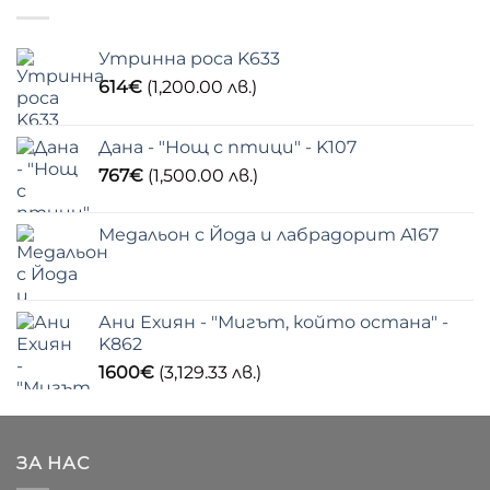
Утринна роса K633
614
€
(1,200.00 лв.)
Дана - "Нощ с птици" - K107
767
€
(1,500.00 лв.)
Медальон с Йода и лабрадорит A167
Ани Ехиян - "Мигът, който остана" -
K862
1600
€
(3,129.33 лв.)
ЗА НАС