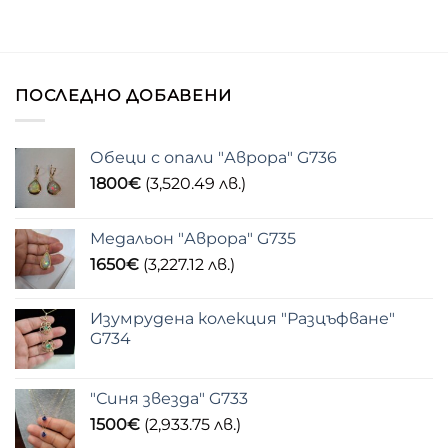
ПОСЛЕДНО ДОБАВЕНИ
Обеци с опали "Аврора" G736
1800
€
(3,520.49 лв.)
Медальон "Аврора" G735
1650
€
(3,227.12 лв.)
Изумрудена колекция "Разцъфване"
G734
"Синя звезда" G733
1500
€
(2,933.75 лв.)