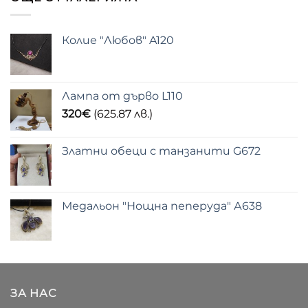
Колие "Любов" A120
Лампа от дърво L110
320
€
(625.87 лв.)
Златни обеци с танзанити G672
Медальон "Нощна пеперуда" А638
ЗА НАС