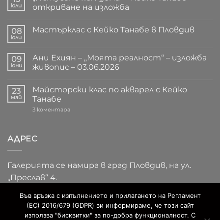
юли
откриване на изложба
Няма
коментари
Мастърклас с Кейко Танабе в Пловдив
за
08
„Пътуване
юли
Няма
към
коментари
дома“
за
–
Ани Ехиян – „Моята реалност“ – изложба
09
Мастърклас
Кейко
с
юни
живопис – 03.06.2026
Танабе
Кейко
–
Няма
Танабе
откриване
коментари
в
на
Майсторски клас по акварел с Кейко
за
23
Пловдив
изложба
Ани
май
Танабе
Ехиян
–
за
3 коментара
„Моята
Майсторски
реалност“
клас
–
по
изложба
акварел
АДРЕС
живопис
с
–
Кейко
03.06.2026
Танабе
Галерията се намира в град Пловдив, на ул.
„Преслав“ 4.
Във връзка с изпълнението и прилагането на Регламент
(ЕС) 2016/679 (GDPR) ви информираме, че този сайт
използва "бисквитки" за по-добра функционалност. С