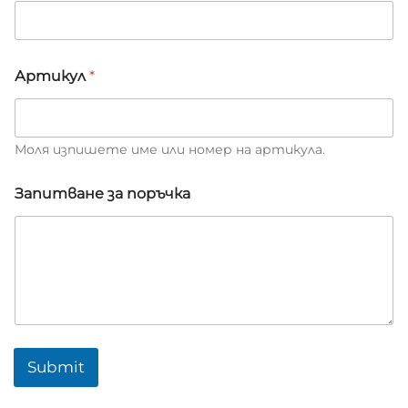
и
Артикул
*
м
е
н
а
А
Моля изпишете име или номер на артикула.
р
т
Запитване за поръчка
и
к
у
л
Submit