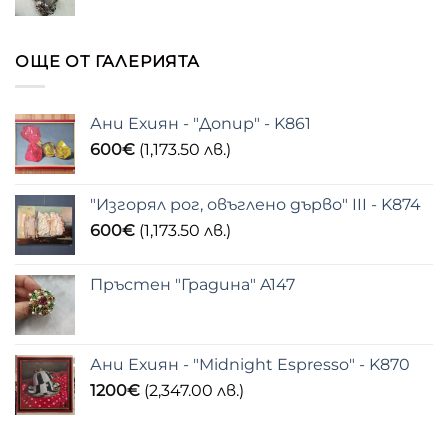
ОЩЕ ОТ ГАЛЕРИЯТА
Ани Ехиян - "Допир" - K861
600
€
(1,173.50 лв.)
"Изгорял рог, овъглено дърво" III - K874
600
€
(1,173.50 лв.)
Пръстен "Градина" A147
Ани Ехиян - "Midnight Espresso" - K870
1200
€
(2,347.00 лв.)