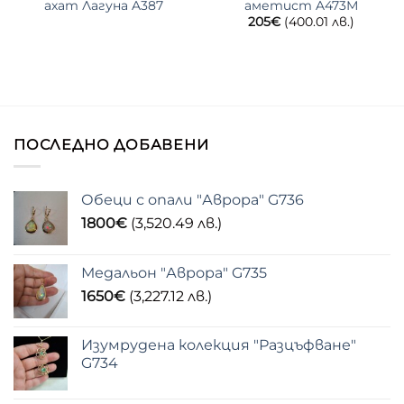
ахат Лагуна A387
аметист A473М
205
€
(400.01 лв.)
ПОСЛЕДНО ДОБАВЕНИ
Обеци с опали "Аврора" G736
1800
€
(3,520.49 лв.)
Медальон "Аврора" G735
1650
€
(3,227.12 лв.)
Изумрудена колекция "Разцъфване"
G734