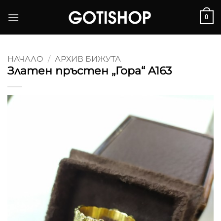
Skip
0
to
content
НАЧАЛО
/
АРХИВ БИЖУТА
Златен пръстен „Гора“ A163