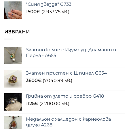
"Синя звезда" G733
1500
€
(2,933.75 лв.)
ИЗБРАНИ
Златно колие с Изумруд, Диамант и
Перла - A655
Златен пръстен с Шпинел G654
3600
€
(7,040.99 лв.)
Гривна от злато и сребро G418
1125
€
(2,200.00 лв.)
Медальон с халцедон с карнеолова
друза A268