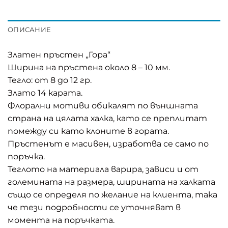
ОПИСАНИЕ
Златен пръстен „Гора“
Ширина на пръстена около 8 – 10 мм.
Тегло: от 8 до 12 гр.
Злато 14 карата.
Флорални мотиви обикалят по външната
страна на цялата халка, като се преплитат
помежду си като клоните в гората.
Пръстенът е масивен, изработва се само по
поръчка.
Теглото на материала варира, зависи и от
големината на размера, ширината на халката
също се определя по желание на клиента, така
че тези подробности се уточняват в
момента на поръчката.