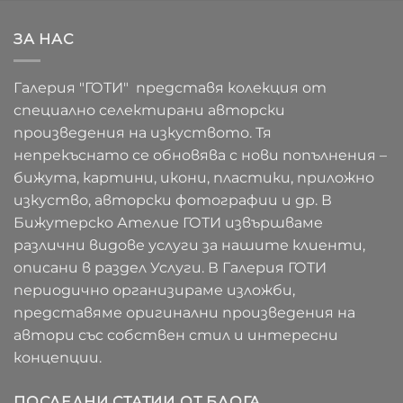
ЗА НАС
Галерия "ГОТИ" представя колекция от
специално селектирани авторски
произведения на изкуството. Тя
непрекъснато се обновява с нови попълнения –
бижута, картини, икони, пластики, приложно
изкуство, авторски фотографии и др. В
Бижутерско Ателие ГОТИ извършваме
различни видове услуги за нашите клиенти,
описани в раздел Услуги. В Галерия ГОТИ
периодично организираме изложби,
представяме оригинални произведения на
автори със собствен стил и интересни
концепции.
ПОСЛЕДНИ СТАТИИ ОТ БЛОГА