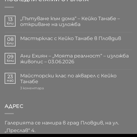
„Пътуване към дома“ – Кейко Танабе –
13
юли
откриване на изложба
Няма
коментари
Мастърклас с Кейко Танабе в Пловдив
за
08
„Пътуване
юли
Няма
към
коментари
дома“
за
–
Ани Ехиян – „Моята реалност“ – изложба
09
Мастърклас
Кейко
с
юни
живопис – 03.06.2026
Танабе
Кейко
–
Няма
Танабе
откриване
коментари
в
на
Майсторски клас по акварел с Кейко
за
23
Пловдив
изложба
Ани
май
Танабе
Ехиян
–
за
3 коментара
„Моята
Майсторски
реалност“
клас
–
по
изложба
акварел
АДРЕС
живопис
с
–
Кейко
03.06.2026
Танабе
Галерията се намира в град Пловдив, на ул.
„Преслав“ 4.