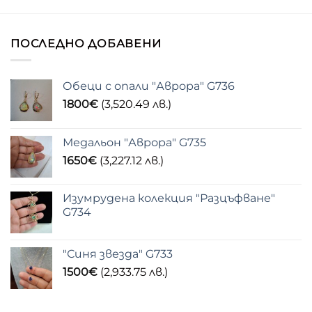
ПОСЛЕДНО ДОБАВЕНИ
Обеци с опали "Аврора" G736
1800
€
(3,520.49 лв.)
Медальон "Аврора" G735
1650
€
(3,227.12 лв.)
Изумрудена колекция "Разцъфване"
G734
"Синя звезда" G733
1500
€
(2,933.75 лв.)