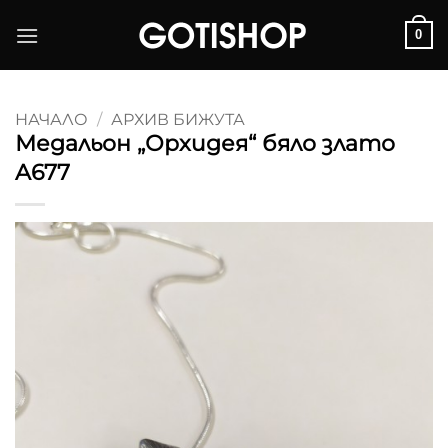
Skip
0
to
content
НАЧАЛО
/
АРХИВ БИЖУТА
Медальон „Орхидея“ бяло злато
A677