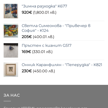
"Зимна разходка" K677
920
€
(1,800.01 лв.)
Светла Симеонова - "Привечер в
София" - K124
205
€
(400.01 лв.)
Пръстен с кианит G517
169
€
(330.01 лв.)
Онник Каранфилян - "Пеперудка" - K821
230
€
(450.00 лв.)
ЗА НАС