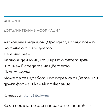
ОПИСАНИЕ
ДОПЪЛНИТЕЛНА ИНФОРМАЦИЯ
Разкошен медальон „Орхидея“, изработен по
поръчка от бяло злато.
Не е наличен.
Капковиден кунцит и кръгъл фасетиран
шпинел в средата на цветето.
Скрит носач.
Може да се изработи по поръчка с цвете или
друга форма и камък по желание.
Категория:
Архив Бижута
За да поръчате или направите запитване -