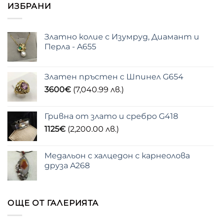
ИЗБРАНИ
Златно колие с Изумруд, Диамант и
Перла - A655
Златен пръстен с Шпинел G654
3600
€
(7,040.99 лв.)
Гривна от злато и сребро G418
1125
€
(2,200.00 лв.)
Медальон с халцедон с карнеолова
друза A268
ОЩЕ ОТ ГАЛЕРИЯТА