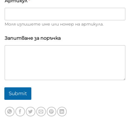
Артикул
*
В
а
ш
и
Моля изпишете име или номер на артикула.
я
т
Запитване за поръчка
Submit