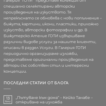
Галерия "ГОТИ" представя колекция от
специално селектирани авторски
произведения на изкуството. Тя
непрекъснато се обновява с нови попълнения –
бижута, картини, икони, пластики, приложно
изкуство, авторски фотографии и др. В
Бижутерско Ателие ГОТИ извършваме
различни видове услуги за нашите клиенти,
описани в раздел Услуги. В Галерия ГОТИ
периодично организираме изложби,
представяме оригинални произведения на
автори със собствен стил и интересни
концепции.
ПОСЛЕДНИ СТАТИИ ОТ БЛОГА
„Пътуване към дома“ – Кейко Танабе –
13
юли
откриване на изложба