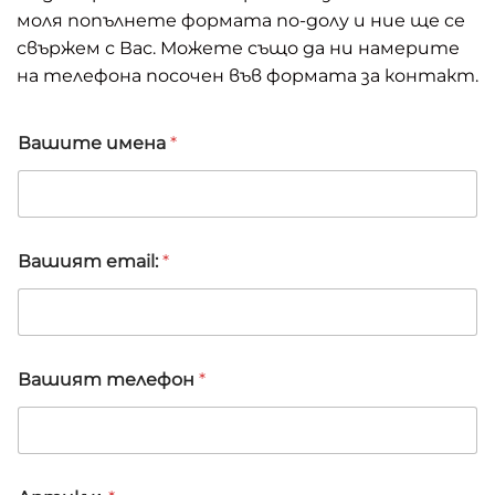
моля попълнете формата по-долу и ние ще се
свържем с Вас. Можете също да ни намерите
на телефона посочен във формата за контакт.
Вашите имена
*
Вашият email:
*
А
Вашият телефон
*
р
т
и
к
у
л