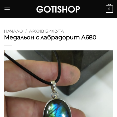
Skip
0
to
content
НАЧАЛО
/
АРХИВ БИЖУТА
Медальон с лабрадорит A680