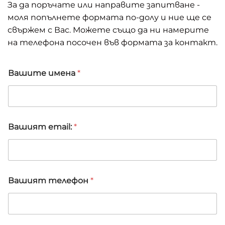
За да поръчате или направите запитване -
моля попълнете формата по-долу и ние ще се
свържем с Вас. Можете също да ни намерите
на телефона посочен във формата за контакт.
Вашите имена
*
e
Вашият email:
*
m
a
i
l
:
В
Вашият телефон
*
а
ш
и
т
е