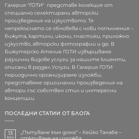
Галерия "ГОТИ" представя колекция от
специално селектирани авторски
произведения на изкуството. Тя
непрекъснато се обновява с нови попълнения –
бижута, картини, икони, пластики, приложно
изкуство, авторски фотографии и др. В
Бижутерско Ателие ГОТИ извършваме
различни видове услуги за нашите клиенти,
описани в раздел Услуги. В Галерия ГОТИ
периодично организираме изложби,
представяме оригинални произведения на
автори със собствен стил и интересни
концепции.
ПОСЛЕДНИ СТАТИИ ОТ БЛОГА
„Пътуване към дома“ – Кейко Танабе –
13
юли
откриване на изложба