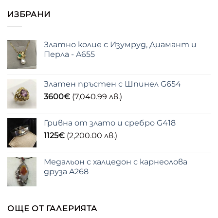
ИЗБРАНИ
Златно колие с Изумруд, Диамант и
Перла - A655
Златен пръстен с Шпинел G654
3600
€
(7,040.99 лв.)
Гривна от злато и сребро G418
1125
€
(2,200.00 лв.)
Медальон с халцедон с карнеолова
друза A268
ОЩЕ ОТ ГАЛЕРИЯТА