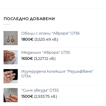
ПОСЛЕДНО ДОБАВЕНИ
Обеци с опали "Аврора" G736
1800
€
(3,520.49 лв.)
Медальон "Аврора" G735
1650
€
(3,227.12 лв.)
Изумрудена колекция "Разцъфване"
G734
"Синя звезда" G733
1500
€
(2,933.75 лв.)