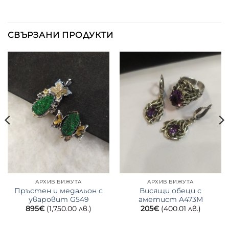
СВЪРЗАНИ ПРОДУКТИ
АРХИВ БИЖУТА
АРХИВ БИЖУТА
Пръстен и медальон с
Висящи обеци с
уваровит G549
аметист A473М
895
€
(1,750.00 лв.)
205
€
(400.01 лв.)