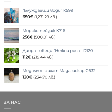
"Блуждаещи води" K599
650
€
(1,271.29 лв.)
Морски пейзаж K716
256
€
(500.01 лв.)
Диора - обеци "Нежна роса - D120
112
€
(219.44 лв.)
Медальон с ахат Мадагаскар G632
120
€
(234.70 лв.)
ЗА НАС