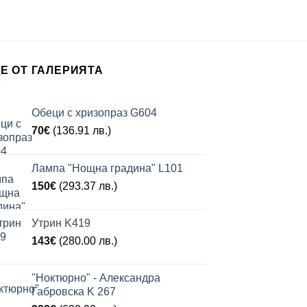
Е ОТ ГАЛЕРИЯТА
Обеци с хризопраз G604
70
€
(136.91 лв.)
Лампа "Нощна градина" L101
150
€
(293.37 лв.)
Утрин K419
143
€
(280.00 лв.)
"Ноктюрно" - Александра
Габровска K 267