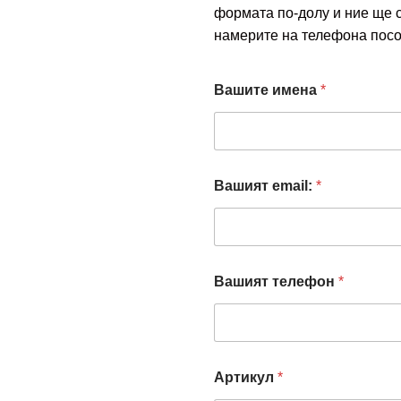
формата по-долу и ние ще 
намерите на телефона посо
Вашите имена
*
Вашият email:
*
п
Вашият телефон
*
о
р
ъ
ч
к
а
Артикул
*
з