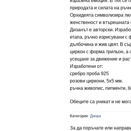
изразена емоция. В тях се 
природата и силата на ръчн
Орхидеята символизира люб
женственост и втърешната 
Дизанът е авторски. Израбо
етапа, ръчно изрисувани с 
дълбочина и жив цвят. В с
циркон с форма трильон, а 
усещане за движение и рас
Изработени от:
сребро проба 925
розови циркони, 5х5 мм.
ръчна живопис, пигменти, 
Обеците са уникат и не мог
Категория:
Диора
За да поръчате или направ