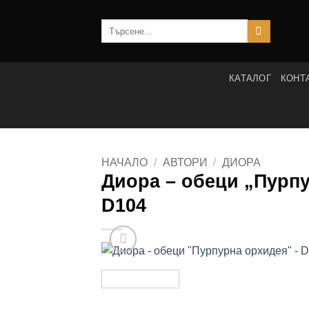
Skip
to
Търсене
за:
content
КАТАЛОГ
КОНТ
НАЧАЛО
/
АВТОРИ
/
ДИОРА
Диора – обеци „Пурпу
D104