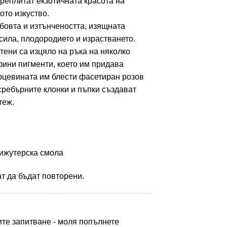
преплитат екзотичната красота на
ото изкуство.
овта и изтънчеността, изящната
сила, плодородието и израстването.
тени са изцяло на ръка на няколко
фини пигменти, което им придава
ърцевината им блести фасетиран розов
сребърните клонки и пъпки създават
теж.
бижутерска смола
ат да бъдат повторени.
ите запитване - моля попълнете