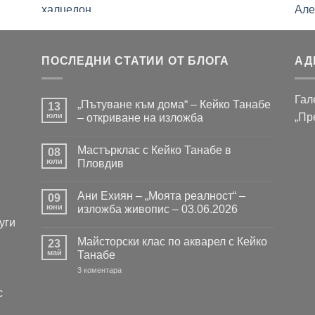
ПОСЛЕДНИ СТАТИИ ОТ БЛОГА
АД
Гал
„Пътуване към дома“ – Кейко Танабе
13
юли
„Пр
– откриване на изложба
Няма
коментари
Мастърклас с Кейко Танабе в
за
08
„Пътуване
юли
Пловдив
към
дома“
Няма
–
коментари
Ани Ехиян – „Моята реалност“ –
Кейко
за
09
Танабе
Мастърклас
юни
изложба живопис – 03.06.2026
–
с
уги
откриване
Кейко
Няма
на
Танабе
коментари
Майсторски клас по акварел с Кейко
изложба
в
за
23
Пловдив
Ани
май
Танабе
Ехиян
–
за
3 коментара
„Моята
Майсторски
реалност“
клас
с
–
по
изложба
акварел
живопис
с