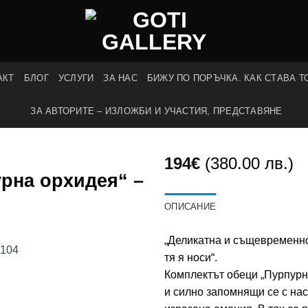
АКТ
БЛОГ
УСЛУГИ
ЗА НАС
БИЖУ ПО ПОРЪЧКА. КАК СТАВА Т
ЗА АВТОРИТЕ – ИЗЛОЖБИ И УЧАСТИЯ, ПРЕДСТАВЯНЕ
194
€
(380.00 лв.)
рна орхидея“ –
ОПИСАНИЕ
„Деликатна и същевременно
тя я носи“.
Комплектът обеци „Пурпурн
и силно запомнящи се с нас