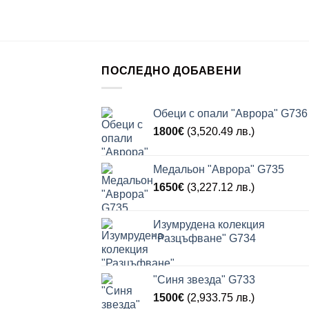
ПОСЛЕДНО ДОБАВЕНИ
Обеци с опали "Аврора" G736
1800
€
(3,520.49 лв.)
Медальон "Аврора" G735
1650
€
(3,227.12 лв.)
Изумрудена колекция
"Разцъфване" G734
"Синя звезда" G733
1500
€
(2,933.75 лв.)