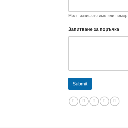
а
т
е
Моля изпишете име или номер 
л
е
ф
Запитване за поръчка
о
н
Submit