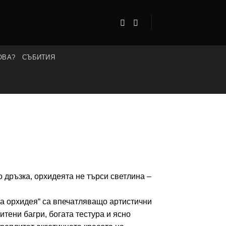
ОВА?
СЪБИТИЯ
 дръзка, орхидеята не търси светлина –
а орхидея“ са впечатляващо артистични
итени багри, богата тестура и ясно