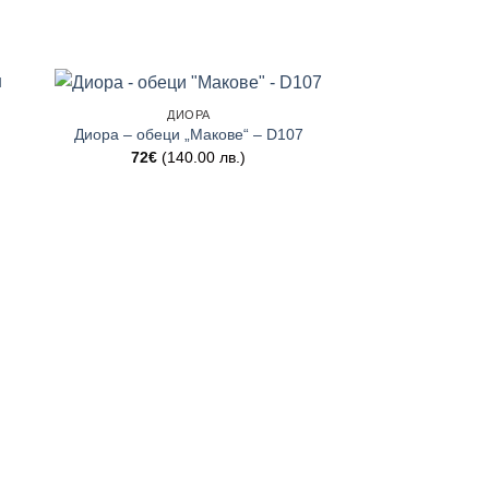
ДИОРА
Диора – обеци „Макове“ – D107
72
€
(140.00 лв.)
АВТО
Диора – обеци „
D12
112
€
(219