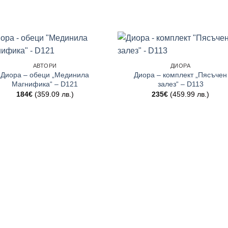
АВТОРИ
ДИОРА
Диора – обеци „Мединила
Диора – комплект „Пясъчен
Магнифика“ – D121
залез“ – D113
184
€
(359.09 лв.)
235
€
(459.99 лв.)