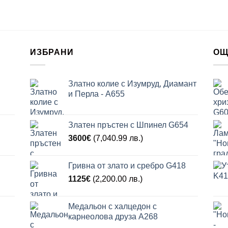
ИЗБРАНИ
ОЩ
Златно колие с Изумруд, Диамант
и Перла - A655
Златен пръстен с Шпинел G654
3600
€
(7,040.99 лв.)
Гривна от злато и сребро G418
1125
€
(2,200.00 лв.)
Медальон с халцедон с
карнеолова друза A268