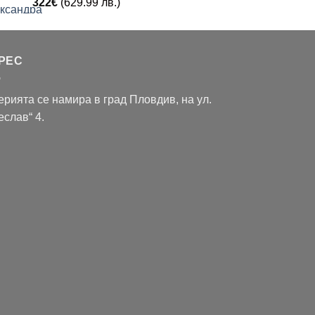
322
€
(629.99 лв.)
РЕС
ерията се намира в град Пловдив, на ул.
еслав“ 4.