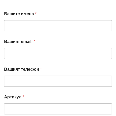
Вашите имена
*
Вашият email:
*
Вашият телефон
*
В
Артикул
*
а
ш
и
я