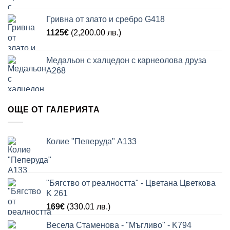
Гривна от злато и сребро G418
1125
€
(2,200.00 лв.)
Медальон с халцедон с карнеолова друза
A268
ОЩЕ ОТ ГАЛЕРИЯТА
Колие "Пеперуда" A133
"Бягство от реалността" - Цветана Цветкова
K 261
169
€
(330.01 лв.)
Весела Стаменова - "Мъгливо" - K794