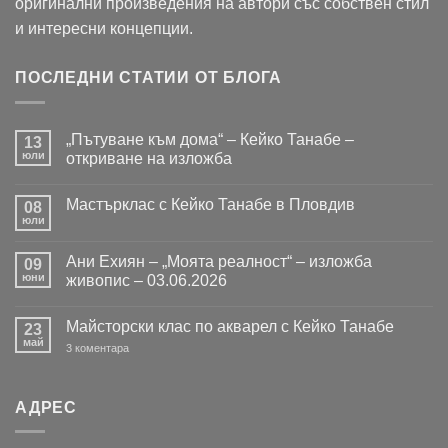
оригинални произведения на автори със собствен стил
и интересни концепции.
ПОСЛЕДНИ СТАТИИ ОТ БЛОГА
„Пътуване към дома“ – Кейко Танабе –
13
юли
откриване на изложба
Няма
коментари
Мастърклас с Кейко Танабе в Пловдив
за
08
„Пътуване
юли
Няма
към
коментари
дома“
за
–
Ани Ехиян – „Моята реалност“ – изложба
09
Мастърклас
Кейко
с
юни
живопис – 03.06.2026
Танабе
Кейко
–
Няма
Танабе
откриване
коментари
в
на
Майсторски клас по акварел с Кейко Танабе
за
23
Пловдив
изложба
Ани
май
за
3 коментара
Ехиян
Майсторски
–
клас
„Моята
по
реалност“
акварел
–
АДРЕС
с
изложба
Кейко
живопис
Танабе
–