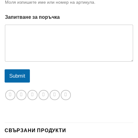
т
Моля изпишете име или номер на артикула.
В
а
Запитване за поръчка
ш
и
я
т
т
е
л
е
ф
о
Submit
н
СВЪРЗАНИ ПРОДУКТИ