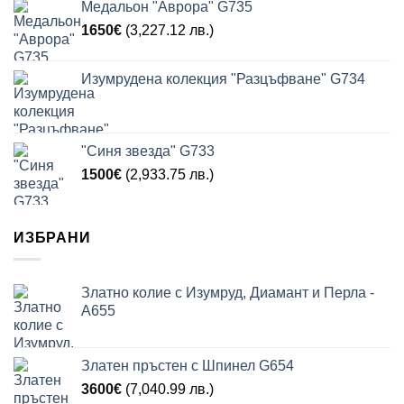
Медальон "Аврора" G735
1650
€
(3,227.12 лв.)
Изумрудена колекция "Разцъфване" G734
"Синя звезда" G733
1500
€
(2,933.75 лв.)
ИЗБРАНИ
Златно колие с Изумруд, Диамант и Перла -
A655
Златен пръстен с Шпинел G654
3600
€
(7,040.99 лв.)