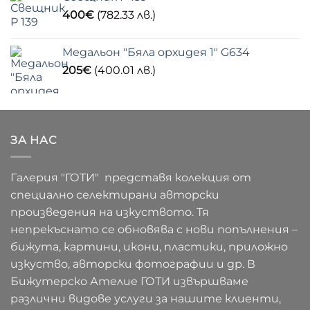
400
€
(782.33 лв.)
Медальон "Бяла орхидея 1" G634
205
€
(400.01 лв.)
ЗА НАС
Галерия "ГОТИ" представя колекция от
специално селектирани авторски
произведения на изкуството. Тя
непрекъснато се обновява с нови попълнения –
бижута, картини, икони, пластики, приложно
изкуство, авторски фотографии и др. В
Бижутерско Ателие ГОТИ извършваме
различни видове услуги за нашите клиенти,