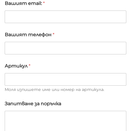
Вашият email:
*
Вашият телефон
*
Артикул
*
Моля изпишете име или номер на артикула.
З
Запитване за поръчка
а
п
и
т
в