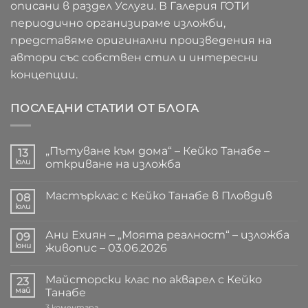
описани в раздел Услуги. В Галерия ГОТИ
периодично организираме изложби,
представяме оригинални произведения на
автори със собствен стил и интересни
концепции.
ПОСЛЕДНИ СТАТИИ ОТ БЛОГА
„Пътуване към дома“ – Кейко Танабе –
13
юли
откриване на изложба
Няма
коментари
Мастърклас с Кейко Танабе в Пловдив
за
08
„Пътуване
юли
Няма
към
коментари
дома“
за
–
Ани Ехиян – „Моята реалност“ – изложба
09
Мастърклас
Кейко
с
юни
живопис – 03.06.2026
Танабе
Кейко
–
Няма
Танабе
откриване
коментари
в
на
Майсторски клас по акварел с Кейко
за
23
Пловдив
изложба
Ани
май
Танабе
Ехиян
–
за
3 коментара