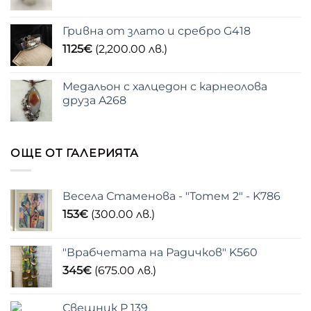
Гривна от злато и сребро G418
1125
€
(2,200.00 лв.)
Медальон с халцедон с карнеолова
друза A268
ОЩЕ ОТ ГАЛЕРИЯТА
Весела Стаменова - "Тотем 2" - K786
153
€
(300.00 лв.)
"Врабчетата на Радичков" K560
345
€
(675.00 лв.)
Свещник P 139