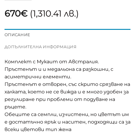
670
€
(1,310.41 лв.)
ОПИСАНИЕ
ДОПЪЛНИТЕЛНА ИНФОРМАЦИЯ
Комплект с Мукаит от Австралия.
Пръстенът и и медальона са разкошни, с
асиметрични елементи.
Пръстенът е отворен, със скрито срязване на
халката, което не се вижда и е много удобен за
регулиране при проблеми от подуване на
ръцете.
Обеците са семпли, изчистени, но цветът им
е достатъчно ярък и наситен, подходящи са за
всеки цветови тип жена