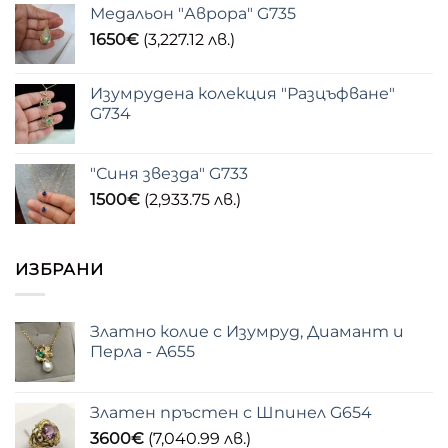
Медальон "Аврора" G735
1650
€
(3,227.12 лв.)
Изумрудена колекция "Разцъфване"
G734
"Синя звезда" G733
1500
€
(2,933.75 лв.)
ИЗБРАНИ
Златно колие с Изумруд, Диамант и
Перла - A655
Златен пръстен с Шпинел G654
3600
€
(7,040.99 лв.)