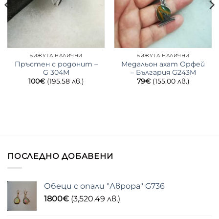
БИЖУТА НАЛИЧНИ
БИЖУТА НАЛИЧНИ
Пръстен с родонит –
Медальон ахат Орфей
G 304M
– България G243M
100
€
(195.58 лв.)
79
€
(155.00 лв.)
ПОСЛЕДНО ДОБАВЕНИ
Обеци с опали "Аврора" G736
1800
€
(3,520.49 лв.)