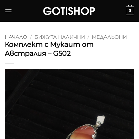
Skip
0
to
content
НАЧАЛО
/
БИЖУТА НАЛИЧНИ
/
МЕДАЛЬОНИ
Комплект с Мукаит от
Австралия – G502