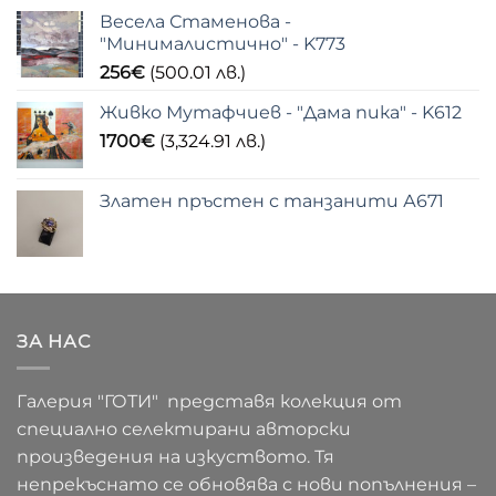
Весела Стаменова -
"Минималистично" - K773
256
€
(500.01 лв.)
Живко Мутафчиев - "Дама пика" - K612
1700
€
(3,324.91 лв.)
Златен пръстен с танзанити А671
ЗА НАС
Галерия "ГОТИ" представя колекция от
специално селектирани авторски
произведения на изкуството. Тя
непрекъснато се обновява с нови попълнения –