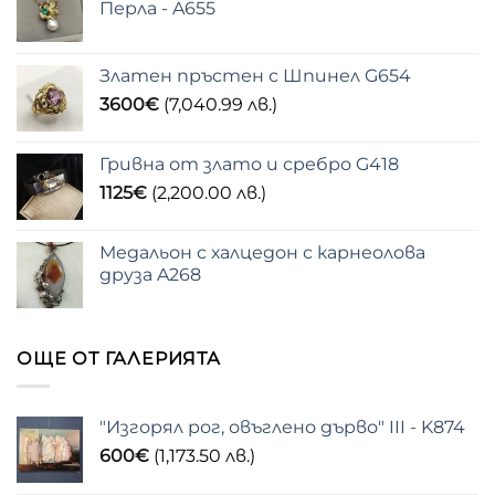
Перла - A655
Златен пръстен с Шпинел G654
3600
€
(7,040.99 лв.)
Гривна от злато и сребро G418
1125
€
(2,200.00 лв.)
Медальон с халцедон с карнеолова
друза A268
ОЩЕ ОТ ГАЛЕРИЯТА
"Изгорял рог, овъглено дърво" III - K874
600
€
(1,173.50 лв.)