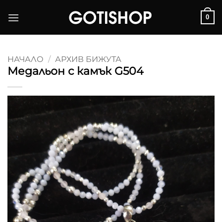
Skip
0
to
content
НАЧАЛО
/
АРХИВ БИЖУТА
Медальон с камък G504