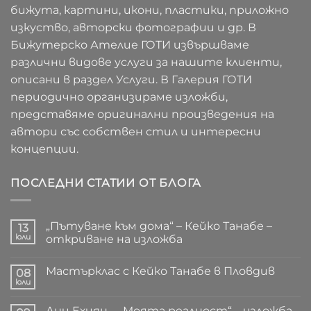
бижута, картини, икони, пластики, приложно
изкуство, авторски фотографии и др. В
Бижутерско Ателие ГОТИ извършваме
различни видове услуги за нашите клиенти,
описани в раздел Услуги. В Галерия ГОТИ
периодично организираме изложби,
представяме оригинални произведения на
автори със собствен стил и интересни
концепции.
ПОСЛЕДНИ СТАТИИ ОТ БЛОГА
„Пътуване към дома“ – Кейко Танабе –
13
юли
откриване на изложба
Няма
коментари
Мастърклас с Кейко Танабе в Пловдив
за
08
„Пътуване
юли
Няма
към
коментари
дома“
за
–
Ани Ехиян – „Моята реалност“ – изложба