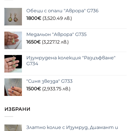
Обеци с опали "Аврора" G736
1800
€
(3,520.49 лв.)
Медальон "Аврора" G735
1650
€
(3,227.12 лв.)
Изумрудена колекция "Разцъфване"
G734
"Синя звезда" G733
1500
€
(2,933.75 лв.)
ИЗБРАНИ
Златно колие с Изумруд, Диамант и