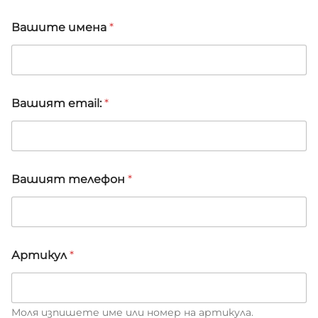
з
Вашите имена
*
а
т
е
л
е
ф
Вашият email:
*
о
н
Вашият телефон
*
Артикул
*
Моля изпишете име или номер на артикула.