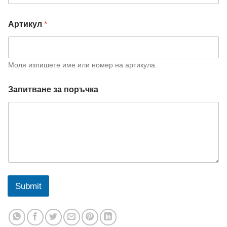
Артикул
*
Моля изпишете име или номер на артикула.
*
Запитване за поръчка
з
а
В
а
ш
и
я
т
Submit