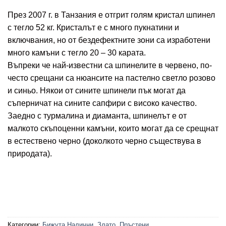
През 2007 г. в Танзания е отгрит голям кристал шпинел
с тегло 52 кг. Кристалът е с много пукнатини и
включвания, но от бездефектните зони са изработени
много камъни с тегло 20 – 30 карата.
Въпреки че най-известни са шпинелите в червено, по-
често срещани са нюансите на пастелно светло розово
и синьо. Някои от сините шпинели пък могат да
съперничат на сините сапфири с високо качество.
Заедно с турмалина и диаманта, шпинелът е от
малкото скъпоценни камъни, които могат да се срещнат
в естествено черно (доколкото черно съществува в
природата).
Категории:
Бижута Налични
,
Злато
,
Пръстени