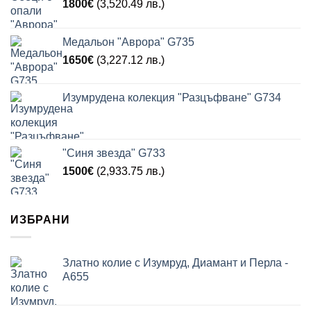
1800
€
(3,520.49 лв.)
Медальон "Аврора" G735
1650
€
(3,227.12 лв.)
Изумрудена колекция "Разцъфване" G734
"Синя звезда" G733
1500
€
(2,933.75 лв.)
ИЗБРАНИ
Златно колие с Изумруд, Диамант и Перла -
A655