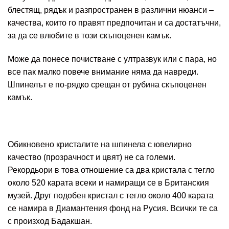
блестящ, рядък и разпространен в различни нюанси –
качества, които го правят предпочитан и са достатъчни,
за да се влюбите в този скъпоценен камък.
Може да понесе почистване с ултразвук или с пара, но
все пак малко повече внимание няма да навреди.
Шпинелът е по-рядко срещан от рубина скъпоценен
камък.
Обикновено кристалите на шпинела с ювелирно
качество (прозрачност и цвят) не са големи.
Рекордьори в това отношение са два кристала с тегло
около 520 карата всеки и намиращи се в Британския
музей. Друг подобен кристал с тегло около 400 карата
се намира в Диамантения фонд на Русия. Всички те са
с произход Бадакшан.