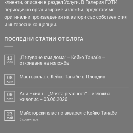
клиенти, описани в раздел Услуги. В Галерия ГОТИ
периодично организираме изложби, представяме
оригинални произведения на автори със собствен стил
и интересни концепции.
ПОСЛЕДНИ СТАТИИ ОТ БЛОГА
„Пътуване към дома“ – Кейко Танабе –
13
юли
откриване на изложба
Няма
коментари
Мастърклас с Кейко Танабе в Пловдив
за
08
„Пътуване
юли
Няма
към
коментари
дома“
за
–
Ани Ехиян – „Моята реалност“ – изложба
09
Мастърклас
Кейко
с
юни
живопис – 03.06.2026
Танабе
Кейко
–
Няма
Танабе
откриване
коментари
в
на
Майсторски клас по акварел с Кейко Танабе
за
23
Пловдив
изложба
Ани
май
за
3 коментара
Ехиян
Майсторски
–
клас
„Моята
по
реалност“