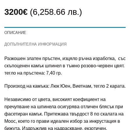
3200
€
(6,258.66 лв.)
ОПИСАНИЕ
ДОПЪЛНИТЕЛНА ИНФОРМАЦИЯ
Разкошен златен пръстен, изцяло ръчна изработка, със
скъпоценен камък шпинел в тъмно розово-червен цвят.
тегло на пръстена: 7,40 гр.
Произход на камъка: Люк Юен, Виетнам, тегло 2 карата.
Независимо от цвета, високият коефициент на
пречупване на шпинела осигурява отличен блясък при
фасетиран камък. Притежава твърдост 8 по скалата на
Моос, което го прави идеален избор за инкрустация в
бижута. Издръжлив на надраскване, екзотичен,