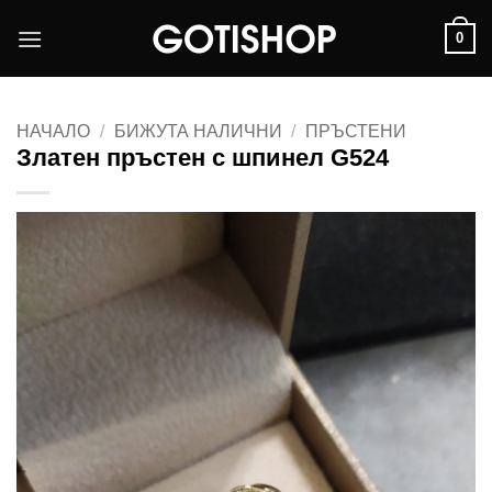
Skip
0
to
content
НАЧАЛО
/
БИЖУТА НАЛИЧНИ
/
ПРЪСТЕНИ
Златен пръстен с шпинел G524