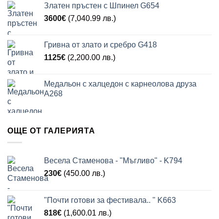
Златен пръстен с Шпинел G654
3600
€
(7,040.99 лв.)
Гривна от злато и сребро G418
1125
€
(2,200.00 лв.)
Медальон с халцедон с карнеолова друза
A268
ОЩЕ ОТ ГАЛЕРИЯТА
Весела Стаменова - "Мъгливо" - K794
230
€
(450.00 лв.)
"Почти готови за фестивала.. " K663
818
€
(1,600.01 лв.)