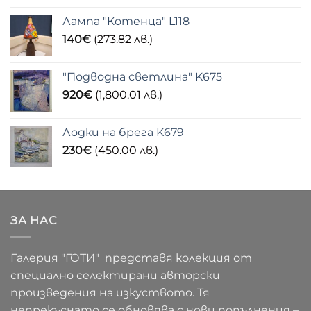
Лампа "Котенца" L118
140
€
(273.82 лв.)
"Подводна светлина" K675
920
€
(1,800.01 лв.)
Лодки на брега K679
230
€
(450.00 лв.)
ЗА НАС
Галерия "ГОТИ" представя колекция от
специално селектирани авторски
произведения на изкуството. Тя
непрекъснато се обновява с нови попълнения –