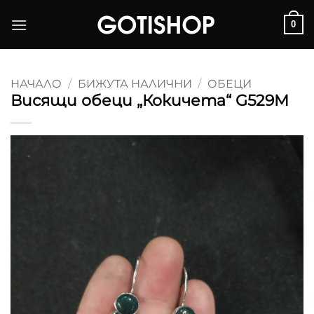
Skip
0
to
content
НАЧАЛО
/
БИЖУТА НАЛИЧНИ
/
ОБЕЦИ
Висящи обеци „Кокичета“ G529M