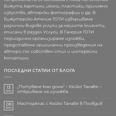
бижута, картини, икони, пластики, приложно
изкуство, авторски фотографии и др. В
Бижутерско Ателие ГОТИ извършваме
различни видове услуги за нашите клиенти,
описани в раздел Услуги. В Галерия ГОТИ
периодично организираме изложби,
представяме оригинални произведения на
автори със собствен стил и интересни
концепции.
ПОСЛЕДНИ СТАТИИ ОТ БЛОГА
„Пътуване към дома“ – Кейко Танабе –
13
юли
откриване на изложба
Няма
коментари
Мастърклас с Кейко Танабе в Пловдив
за
08
„Пътуване
юли
Няма
към
коментари
дома“
за