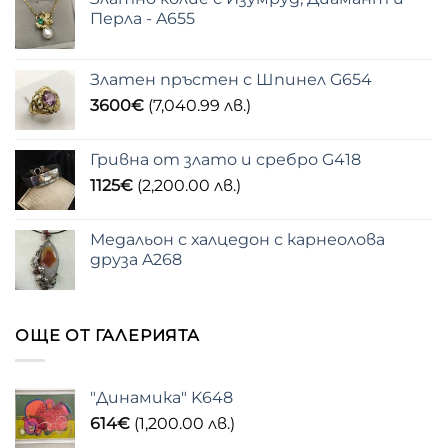
Перла - A655
Златен пръстен с Шпинел G654
3600
€
(7,040.99 лв.)
Гривна от злато и сребро G418
1125
€
(2,200.00 лв.)
Медальон с халцедон с карнеолова
друза A268
ОЩЕ ОТ ГАЛЕРИЯТА
"Динамика" K648
614
€
(1,200.00 лв.)