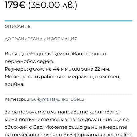
179
€
(350.00 лв.)
ОПИСАНИЕ
ДОПЪЛНИТЕЛНА ИНФОРМАЦИЯ
Висящи обеци със зелен авантюрин и
перленобял седеф.
Размери: дължина 44 мм., ширина 22 мм.
Може да се изработят медальон, пръстен,
гривна.
Категории:
Бижута Налични
,
Обеци
За да поръчате или направите запитване -
моля попълнете формата по-долу и ние ще се
свържем с Вас. Можете също да ни намерите
на телефона посочен във формата за контакт.