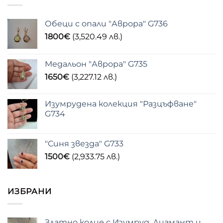
Обеци с опали "Аврора" G736
1800
€
(3,520.49 лв.)
Медальон "Аврора" G735
1650
€
(3,227.12 лв.)
Изумрудена колекция "Разцъфване"
G734
"Синя звезда" G733
1500
€
(2,933.75 лв.)
ИЗБРАНИ
Златно колие с Изумруд, Диамант и