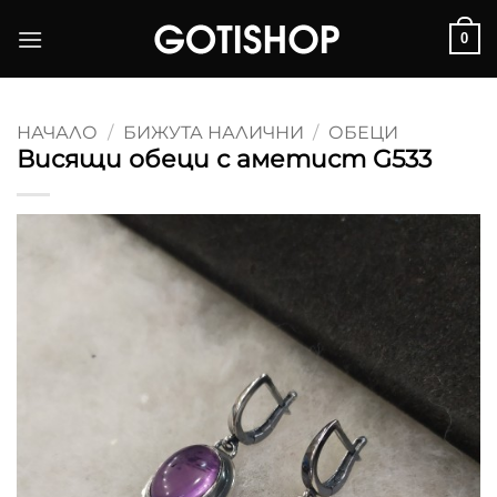
Skip
0
to
content
НАЧАЛО
/
БИЖУТА НАЛИЧНИ
/
ОБЕЦИ
Висящи обеци с аметист G533