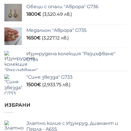
Обеци с опали "Аврора" G736
1800
€
(3,520.49 лв.)
Медальон "Аврора" G735
1650
€
(3,227.12 лв.)
Изумрудена колекция "Разцъфване"
G734
"Синя звезда" G733
1500
€
(2,933.75 лв.)
ИЗБРАНИ
Златно колие с Изумруд, Диамант и
Перла - A655