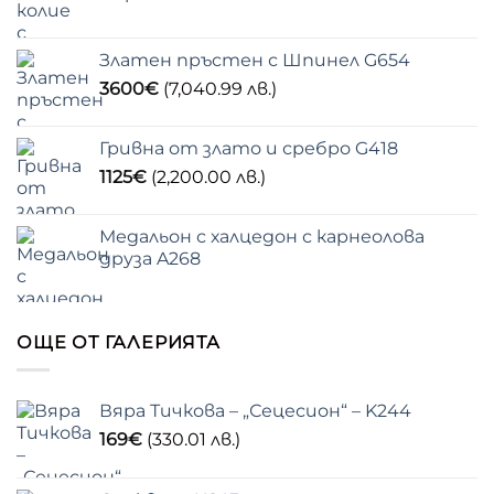
Златен пръстен с Шпинел G654
3600
€
(7,040.99 лв.)
Гривна от злато и сребро G418
1125
€
(2,200.00 лв.)
Медальон с халцедон с карнеолова
друза A268
ОЩЕ ОТ ГАЛЕРИЯТА
Вяра Тичкова – „Сецесион“ – K244
169
€
(330.01 лв.)