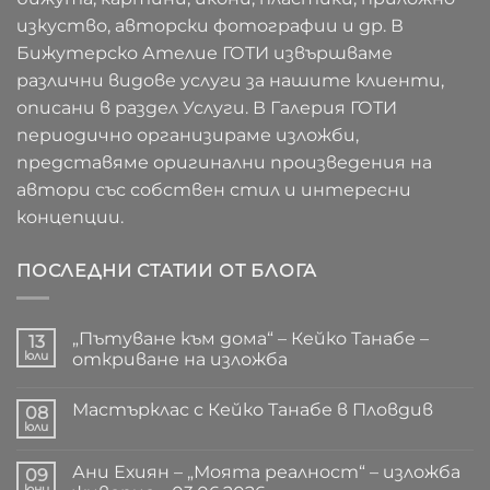
изкуство, авторски фотографии и др. В
Бижутерско Ателие ГОТИ извършваме
различни видове услуги за нашите клиенти,
описани в раздел Услуги. В Галерия ГОТИ
периодично организираме изложби,
представяме оригинални произведения на
автори със собствен стил и интересни
концепции.
ПОСЛЕДНИ СТАТИИ ОТ БЛОГА
„Пътуване към дома“ – Кейко Танабе –
13
юли
откриване на изложба
Няма
коментари
Мастърклас с Кейко Танабе в Пловдив
за
08
„Пътуване
юли
Няма
към
коментари
дома“
за
–
Ани Ехиян – „Моята реалност“ – изложба
09
Мастърклас
Кейко
с
юни