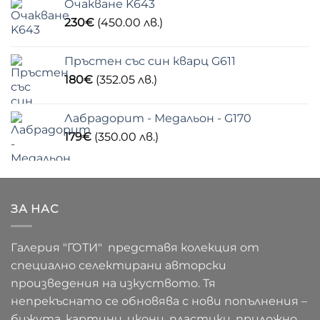
Очакване K643
230
€
(450.00 лв.)
Пръстен със син кварц G611
180
€
(352.05 лв.)
Лабрадорит - Медальон - G170
179
€
(350.00 лв.)
ЗА НАС
Галерия "ГОТИ" представя колекция от
специално селектирани авторски
произведения на изкуството. Тя
непрекъснато се обновява с нови попълнения –
бижута, картини, икони, пластики, приложно