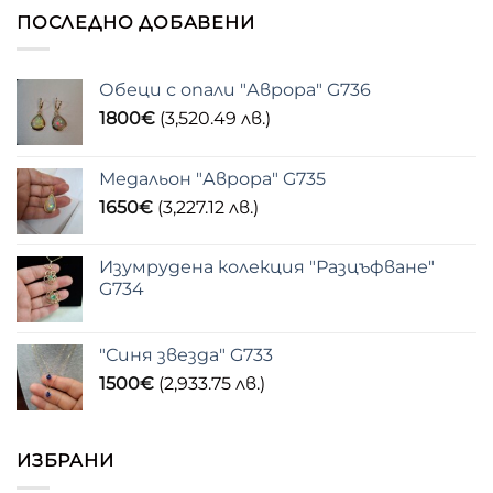
ПОСЛЕДНО ДОБАВЕНИ
Обеци с опали "Аврора" G736
1800
€
(3,520.49 лв.)
Медальон "Аврора" G735
1650
€
(3,227.12 лв.)
Изумрудена колекция "Разцъфване"
G734
"Синя звезда" G733
1500
€
(2,933.75 лв.)
ИЗБРАНИ