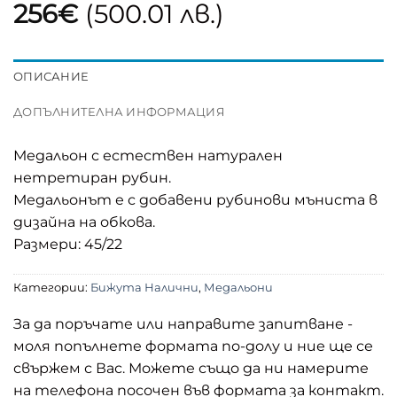
256
€
(500.01 лв.)
ОПИСАНИЕ
ДОПЪЛНИТЕЛНА ИНФОРМАЦИЯ
Медальон с естествен натурален
нетретиран рубин.
Медальонът е с добавени рубинови мъниста в
дизайна на обкова.
Размери: 45/22
Категории:
Бижута Налични
,
Медальони
За да поръчате или направите запитване -
моля попълнете формата по-долу и ние ще се
свържем с Вас. Можете също да ни намерите
на телефона посочен във формата за контакт.