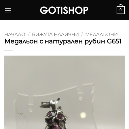
Skip
0
to
content
НАЧАЛО
/
БИЖУТА НАЛИЧНИ
/
МЕДАЛЬОНИ
Медальон с натурален рубин G651