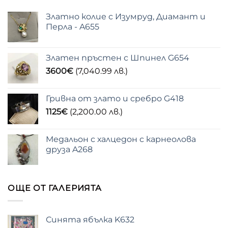
Златно колие с Изумруд, Диамант и
Перла - A655
Златен пръстен с Шпинел G654
3600
€
(7,040.99 лв.)
Гривна от злато и сребро G418
1125
€
(2,200.00 лв.)
Медальон с халцедон с карнеолова
друза A268
ОЩЕ ОТ ГАЛЕРИЯТА
Синята ябълка K632