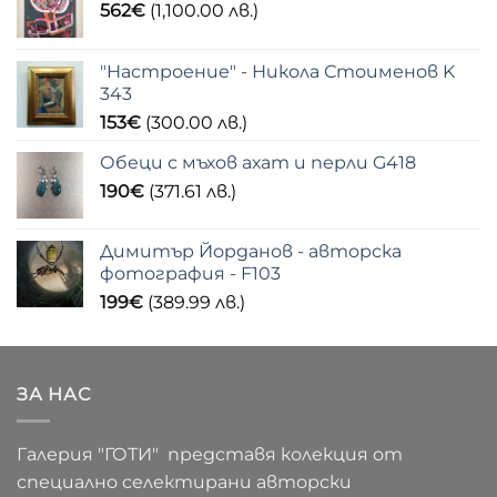
562
€
(1,100.00 лв.)
"Настроение" - Никола Стоименов K
343
153
€
(300.00 лв.)
Обеци с мъхов ахат и перли G418
190
€
(371.61 лв.)
Димитър Йорданов - авторска
фотография - F103
199
€
(389.99 лв.)
ЗА НАС
Галерия "ГОТИ" представя колекция от
специално селектирани авторски