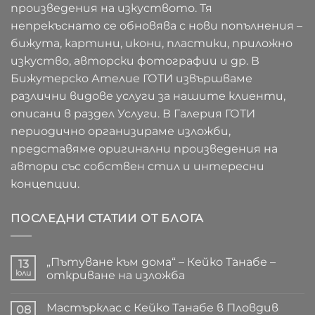
произведения на изкуството. Тя
непрекъснато се обновява с нови попълнения –
бижута, картини, икони, пластики, приложно
изкуство, авторски фотографии и др. В
Бижутерско Ателие ГОТИ извършваме
различни видове услуги за нашите клиенти,
описани в раздел Услуги. В Галерия ГОТИ
периодично организираме изложби,
представяме оригинални произведения на
автори със собствен стил и интересни
концепции.
ПОСЛЕДНИ СТАТИИ ОТ БЛОГА
„Пътуване към дома“ – Кейко Танабе –
13
юли
откриване на изложба
Няма
коментари
Мастърклас с Кейко Танабе в Пловдив
за
08