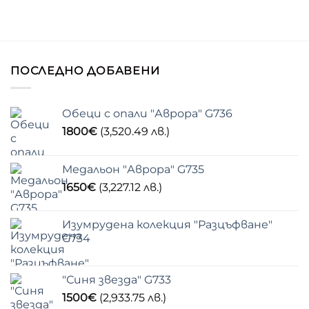
ПОСЛЕДНО ДОБАВЕНИ
Обеци с опали "Аврора" G736
1800
€
(3,520.49 лв.)
Медальон "Аврора" G735
1650
€
(3,227.12 лв.)
Изумрудена колекция "Разцъфване"
G734
"Синя звезда" G733
1500
€
(2,933.75 лв.)