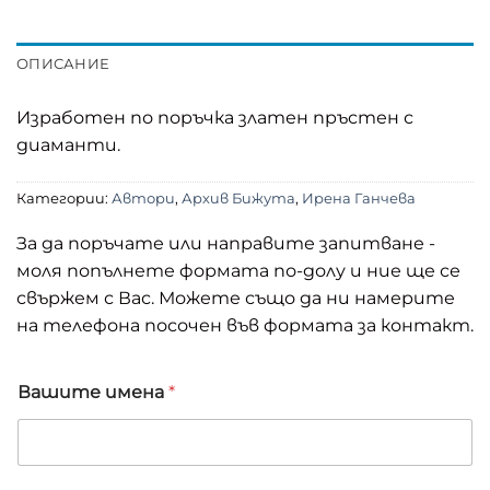
ОПИСАНИЕ
Изработен по поръчка златен пръстен с
диаманти.
Категории:
Автори
,
Архив Бижута
,
Ирена Ганчева
За да поръчате или направите запитване -
моля попълнете формата по-долу и ние ще се
свържем с Вас. Можете също да ни намерите
на телефона посочен във формата за контакт.
А
Вашите имена
*
р
т
и
к
у