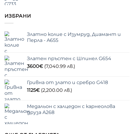
ИЗБРАНИ
Златно колие с Изумруд, Диамант и
Перла - A655
Златен пръстен с Шпинел G654
3600
€
(7,040.99 лв.)
Гривна от злато и сребро G418
1125
€
(2,200.00 лв.)
Медальон с халцедон с карнеолова
друза A268