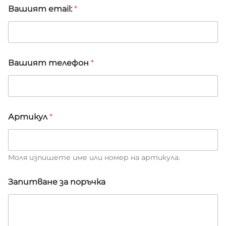
л
Вашият email:
*
*
*
Вашият телефон
*
Артикул
*
Моля изпишете име или номер на артикула.
Запитване за поръчка