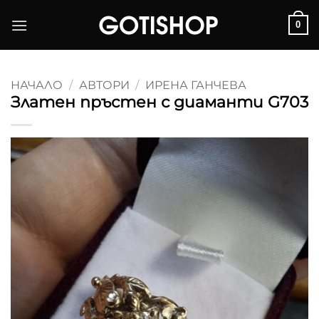
Skip
0
to
content
НАЧАЛО
/
АВТОРИ
/
ИРЕНА ГАНЧЕВА
Златен пръстен с диаманти G703