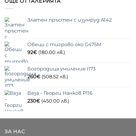
ОЩЕ ОТ ГАЛЕРИЯТА
Златен пръстен с изумруд A142
Обеци с тигрово око G475M
92
€
(180.00 лв.)
Богородица умиление I173
260
€
(508.52 лв.)
Ваза – Георги Нанков P116
230
€
(450.00 лв.)
ЗА НАС