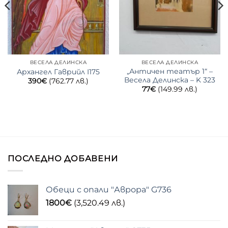
ВЕСЕЛА ДЕЛИНСКА
ВЕСЕЛА ДЕЛИНСКА
„Античен театър 1“ –
Архангел Гаврийл I175
Весела Делинска – K 323
390
€
(762.77 лв.)
77
€
(149.99 лв.)
ПОСЛЕДНО ДОБАВЕНИ
Обеци с опали "Аврора" G736
1800
€
(3,520.49 лв.)