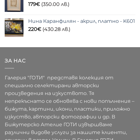
179
€
(350.00 лв.)
Нина Каранфилян - акрил, платно - K601
220
€
(430.28 лв.)
ЗА НАС
Галерия "ГОТИ" представя колекция от
специално селектирани авторски
произведения на изкуството. Тя
непрекъснато се обновява с нови попълнения –
бижута, картини, икони, пластики, приложно
изкуство, авторски фотографии и др. В
Бижутерско Ателие ГОТИ извършваме
различни видове услуги за нашите клиенти,