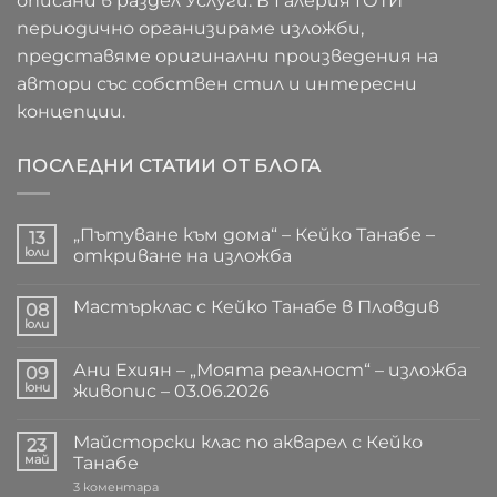
описани в раздел Услуги. В Галерия ГОТИ
периодично организираме изложби,
представяме оригинални произведения на
автори със собствен стил и интересни
концепции.
ПОСЛЕДНИ СТАТИИ ОТ БЛОГА
„Пътуване към дома“ – Кейко Танабе –
13
юли
откриване на изложба
Няма
коментари
Мастърклас с Кейко Танабе в Пловдив
за
08
„Пътуване
юли
Няма
към
коментари
дома“
за
–
Ани Ехиян – „Моята реалност“ – изложба
09
Мастърклас
Кейко
с
юни
живопис – 03.06.2026
Танабе
Кейко
–
Няма
Танабе
откриване
коментари
в
на
Майсторски клас по акварел с Кейко
за
23
Пловдив
изложба
Ани
май
Танабе
Ехиян
–
за
3 коментара