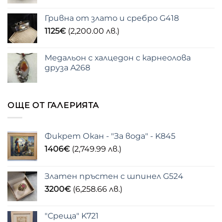
Гривна от злато и сребро G418
1125
€
(2,200.00 лв.)
Медальон с халцедон с карнеолова
друза A268
ОЩЕ ОТ ГАЛЕРИЯТА
Фикрет Окан - "За вода" - K845
1406
€
(2,749.99 лв.)
Златен пръстен с шпинел G524
3200
€
(6,258.66 лв.)
"Среща" K721