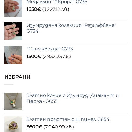
Медальон "Аврора" G735
1650
€
(3,227.12 лв.)
Изумрудена колекция "Разцъфване"
G734
"Синя звезда" G733
1500
€
(2,933.75 лв.)
ИЗБРАНИ
Златно колие с Изумруд, Диамант и
Перла - A655
Златен пръстен с Шпинел G654
3600
€
(7,040.99 лв.)