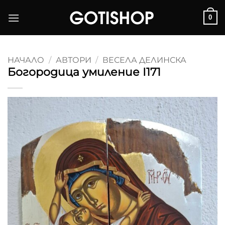
Skip
0
to
content
НАЧАЛО
/
АВТОРИ
/
ВЕСЕЛА ДЕЛИНСКА
Богородица умиление I171