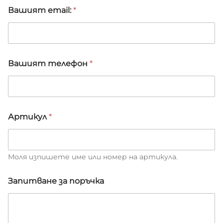
Вашият email:
*
*
Вашият телефон
*
*
В
а
ш
и
я
Артикул
*
т
Моля изпишете име или номер на артикула.
Запитване за поръчка