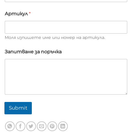
и
я
Артикул
*
т
Моля изпишете име или номер на артикула.
Запитване за поръчка
Submit