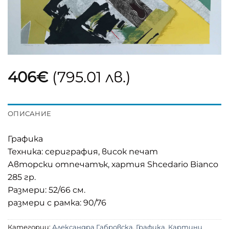
406
€
(795.01 лв.)
ОПИСАНИЕ
Графика
Техника: сериграфия, висок печат
Авторски отпечатък, хартия Shcedario Bianco
285 гр.
Размери: 52/66 см.
размери с рамка: 90/76
Категории:
Александра Габровска
,
Графика
,
Картини