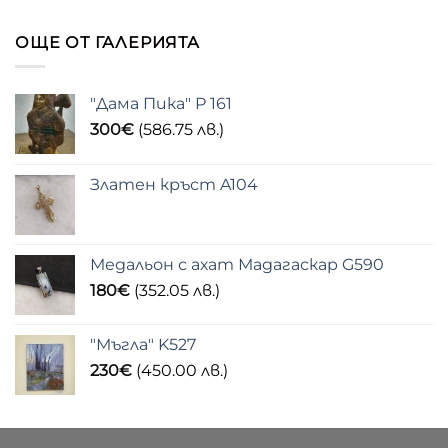
ОЩЕ ОТ ГАЛЕРИЯТА
"Дама Пика" P 161
300
€
(586.75 лв.)
Златен кръст A104
Медальон с ахат Мадагаскар G590
180
€
(352.05 лв.)
"Мъгла" K527
230
€
(450.00 лв.)