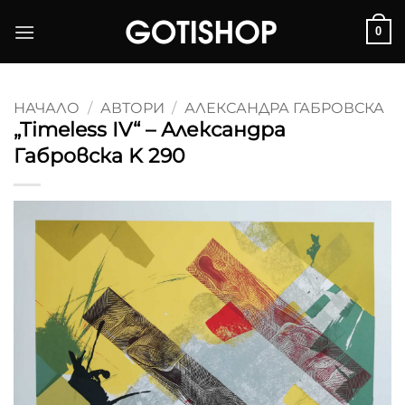
Skip
0
to
content
НАЧАЛО
/
АВТОРИ
/
АЛЕКСАНДРА ГАБРОВСКА
„Timeless IV“ – Александра
Габровска K 290