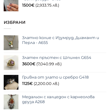
1500
€
(2,933.75 лв.)
ИЗБРАНИ
Златно колие с Изумруд, Диамант и
Перла - A655
Златен пръстен с Шпинел G654
3600
€
(7,040.99 лв.)
Гривна от злато и сребро G418
1125
€
(2,200.00 лв.)
Медальон с халцедон с карнеолова
друза A268