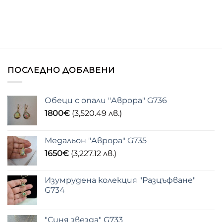
ПОСЛЕДНО ДОБАВЕНИ
Обеци с опали "Аврора" G736
1800
€
(3,520.49 лв.)
Медальон "Аврора" G735
1650
€
(3,227.12 лв.)
Изумрудена колекция "Разцъфване"
G734
"Синя звезда" G733