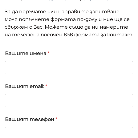
За да поръчате или направите запитване -
моля попълнете формата по-долу и ние ще се
свържем с Вас. Можете също да ни намерите
на телефона посочен във формата за контакт.
В
Вашите имена
*
а
ш
и
я
т
п
Вашият email:
*
о
р
ъ
ч
к
а
Вашият телефон
*
В
а
ш