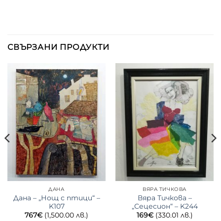
СВЪРЗАНИ ПРОДУКТИ
ДАНА
ВЯРА ТИЧКОВА
Дана – „Нощ с птици“ –
Вяра Тичкова –
K107
„Сецесион“ – K244
767
€
(1,500.00 лв.)
169
€
(330.01 лв.)