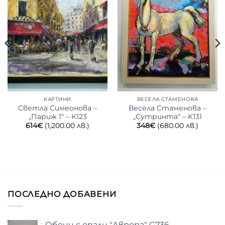
КАРТИНИ
ВЕСЕЛА СТАМЕНОВА
Светла Симеонова –
Весела Стаменова –
„Париж 1“ – K123
„Сутринта“ – K131
614
€
(1,200.00 лв.)
348
€
(680.00 лв.)
ПОСЛЕДНО ДОБАВЕНИ
Обеци с опали "Аврора" G736