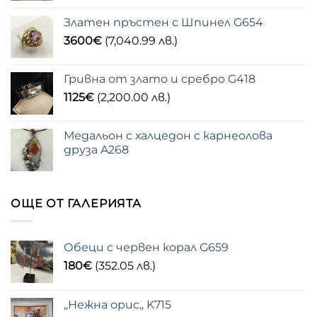
Златен пръстен с Шпинел G654
3600
€
(7,040.99 лв.)
Гривна от злато и сребро G418
1125
€
(2,200.00 лв.)
Медальон с халцедон с карнеолова
друза A268
ОЩЕ ОТ ГАЛЕРИЯТА
Обеци с червен корал G659
180
€
(352.05 лв.)
,,Нежна орис,, K715