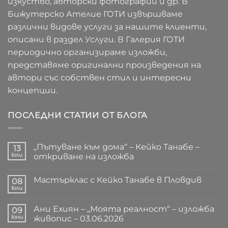
изкуство, авторски фотографии и др. В
Бижутерско Ателие ГОТИ извършваме
различни видове услуги за нашите клиенти,
описани в раздел Услуги. В Галерия ГОТИ
периодично организираме изложби,
представяме оригинални произведения на
автори със собствен стил и интересни
концепции.
ПОСЛЕДНИ СТАТИИ ОТ БЛОГА
„Пътуване към дома“ – Кейко Танабе –
13
юли
откриване на изложба
Няма
коментари
Мастърклас с Кейко Танабе в Пловдив
за
08
„Пътуване
юли
Няма
към
коментари
дома“
за
–
Ани Ехиян – „Моята реалност“ – изложба
09
Мастърклас
Кейко
с
юни
живопис – 03.06.2026
Танабе
Кейко
–