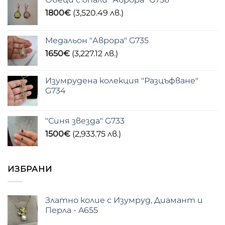
1800
€
(3,520.49 лв.)
Медальон "Аврора" G735
1650
€
(3,227.12 лв.)
Изумрудена колекция "Разцъфване"
G734
"Синя звезда" G733
1500
€
(2,933.75 лв.)
ИЗБРАНИ
Златно колие с Изумруд, Диамант и
Перла - A655