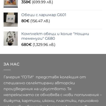
358
€
(699.99 лв.)
Обеци с ларимар G601
80
€
(156.47 лв.)
Комплект обеци и колие "Нощни
теменуги" G680
680
€
(1,329.96 лв.)
ЗА НАС
Галерия "ГОТИ" представя колекция от
специално селектирани авторски
произведения на изкуството. Тя
непрекъснато се обновява с нови попълнения –
бижута, картини, икони, пластики, приложно