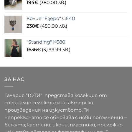
194
€
(380.00 лв.)
Колие "Езеро" G640
230
€
(450.00 лв.)
"Standing" K680
1636
€
(3,199.99 лв.)
ЗА НАС
Галерия "ГОТИ" представя колекция от
специално селектирани авторски
произведения на изкуството. Тя
непрекъснато се обновява с нови попълнения –
бижута, картини, икони, пластики, приложно