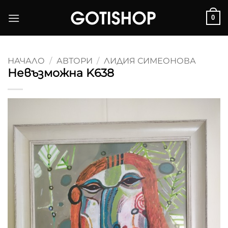
Skip
0
to
content
НАЧАЛО
/
АВТОРИ
/
ЛИДИЯ СИМЕОНОВА
Невъзможна K638