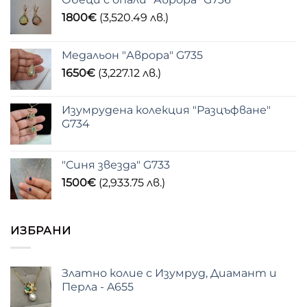
1800
€
(3,520.49 лв.)
Медальон "Аврора" G735
1650
€
(3,227.12 лв.)
Изумрудена колекция "Разцъфване"
G734
"Синя звезда" G733
1500
€
(2,933.75 лв.)
ИЗБРАНИ
Златно колие с Изумруд, Диамант и
Перла - A655