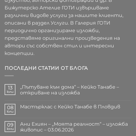
изкуство, авторски фотографии и др. В
Бижутерско Ателие ГОТИ извършваме
различни видове услуги за нашите клиенти,
описани в раздел Услуги. В Галерия ГОТИ
периодично организираме изложби,
представяме оригинални произведения на
автори със собствен стил и интересни
концепции.
ПОСЛЕДНИ СТАТИИ ОТ БЛОГА
„Пътуване към дома“ – Кейко Танабе –
13
юли
откриване на изложба
Няма
коментари
Мастърклас с Кейко Танабе в Пловдив
за
08
„Пътуване
юли
Няма
към
коментари
дома“
за
–
Ани Ехиян – „Моята реалност“ – изложба
09
Мастърклас
Кейко
с
юни
живопис – 03.06.2026
Танабе
Кейко
–
Няма