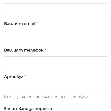
Вашият email:
*
Вашият телефон
*
Артикул
*
Моля изпишете име или номер на артикула.
А
Запитване за поръчка
р