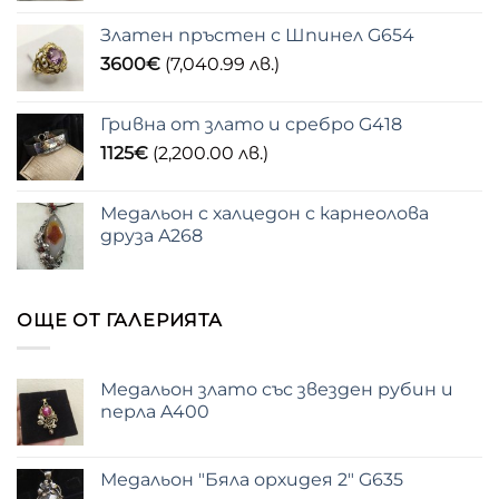
Златен пръстен с Шпинел G654
3600
€
(7,040.99 лв.)
Гривна от злато и сребро G418
1125
€
(2,200.00 лв.)
Медальон с халцедон с карнеолова
друза A268
ОЩЕ ОТ ГАЛЕРИЯТА
Медальон злато със звезден рубин и
перла A400
Медальон "Бяла орхидея 2" G635