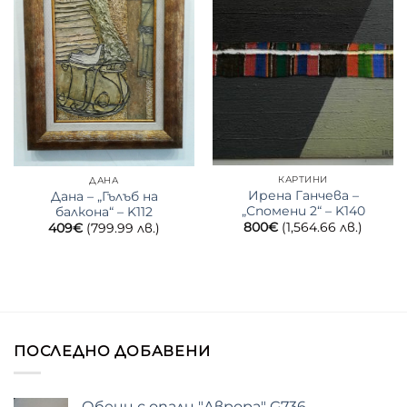
КАРТИНИ
ДАНА
Ирена Ганчева –
Дана – „Гълъб на
„Спомени 2“ – K140
балкона“ – K112
800
€
(1,564.66 лв.)
409
€
(799.99 лв.)
ПОСЛЕДНО ДОБАВЕНИ
Обеци с опали "Аврора" G736