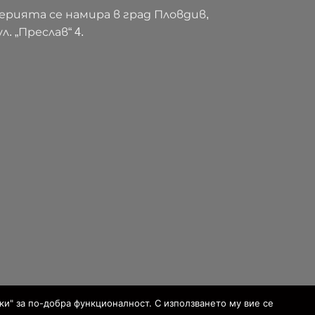
ерията се намира в град Пловдив,
ул. „Преслав“ 4.
ки" за по-добра функционалност. С използването му вие се