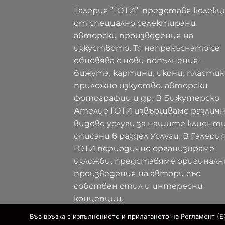
Галерия "ГОТИ" представя колекц
от специално селектирани
авторски произведения на
изкуството. Тя непрекъснато се
обновява с нови попълнения –
бижута, картини, икони, пластик
приложно изкуство, авторски
фотографии и др. В Бижутерско
Ателие ГОТИ извършваме различ
видове услуги за нашите клиенти
описани в раздел Услуги. В Галери
ГОТИ периодично организираме
изложби, представяме оригиналн
произведения на автори със
собствен стил и интересни
концепции.
Във връзка с изпълнението и прилагането на Регламент (Е