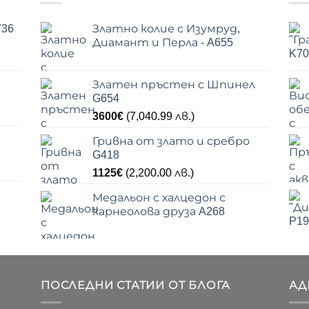
736
Златно колие с Изумруд,
Диамант и Перла - A655
Златен пръстен с Шпинел
G654
3600
€
(7,040.99 лв.)
Гривна от злато и сребро
G418
1125
€
(2,200.00 лв.)
Медальон с халцедон с
карнеолова друза A268
ПОСЛЕДНИ СТАТИИ ОТ БЛОГА
АД