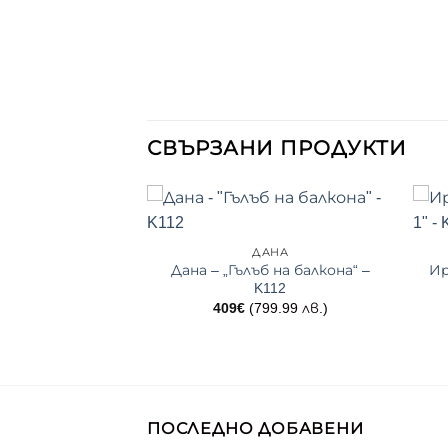
СВЪРЗАНИ ПРОДУКТИ
АНА
с круши“ – K104
ДАНА
500.00 лв.)
Дана – „Гълъб на балкона“ –
Ир
K112
409
€
(799.99 лв.)
ПОСЛЕДНО ДОБАВЕНИ