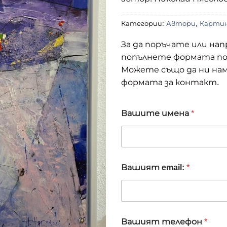
Категории:
Автори
,
Карти
За да поръчате или на
попълнете формата по-д
Можете също да ни нам
формата за контакт.
Вашите имена
*
*
Вашият email:
*
В
а
ш
и
я
т
Вашият телефон
*