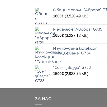
Обеци с опали "Аврора" G
1800
€
(3,520.49 лв.)
Медальон "Аврора" G735
1650
€
(3,227.12 лв.)
Изумрудена колекция
"Разцъфване" G734
"Синя звезда" G733
1500
€
(2,933.75 лв.)
ЗА НАС