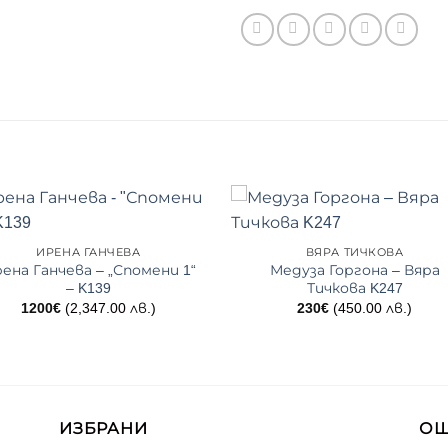
ИРЕНА ГАНЧЕВА
ВЯРА ТИЧКОВА
ена Ганчева – „Спомени 1“
Медуза Горгона – Вяра
– K139
Тичкова K247
1200
€
(2,347.00 лв.)
230
€
(450.00 лв.)
ИЗБРАНИ
ОЩ