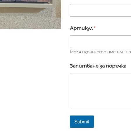
Артикул
*
Моля изпишете име или но
Запитване за поръчка
Submit