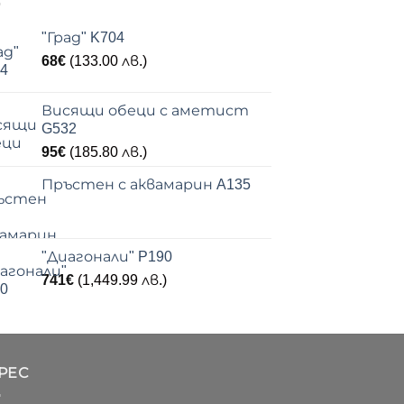
"Град" K704
68
€
(133.00 лв.)
Висящи обеци с аметист
G532
95
€
(185.80 лв.)
Пръстен с аквамарин A135
"Диагонали" P190
741
€
(1,449.99 лв.)
РЕС