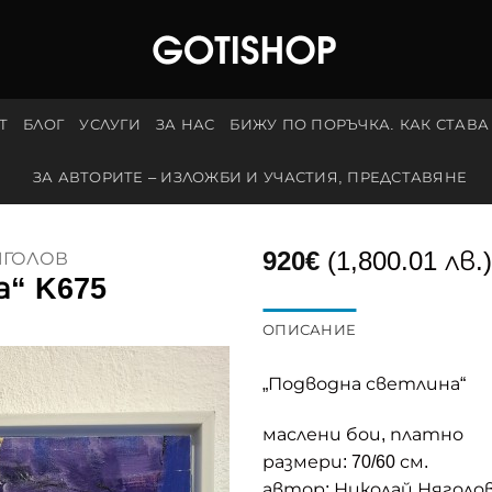
Т
БЛОГ
УСЛУГИ
ЗА НАС
БИЖУ ПО ПОРЪЧКА. КАК СТАВА
ЗА АВТОРИТЕ – ИЗЛОЖБИ И УЧАСТИЯ, ПРЕДСТАВЯНЕ
920
€
(1,800.01 лв.)
ЯГОЛОВ
“ K675
ОПИСАНИЕ
„Подводна светлина“
маслени бои, платно
размери: 70/60 см.
автор: Николай Няголо