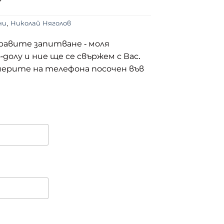
ни
,
Николай Няголов
правите запитване - моля
олу и ние ще се свържем с Вас.
ерите на телефона посочен във