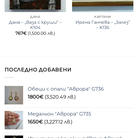
ДАНА
КАРТИНИ
Дана – „Ваза с круши“ –
Ирена Ганчева – „Залез“
K104
– K136
767
€
(1,500.00 лв.)
ПОСЛЕДНО ДОБАВЕНИ
Обеци с опали "Аврора" G736
1800
€
(3,520.49 лв.)
Медальон "Аврора" G735
1650
€
(3,227.12 лв.)