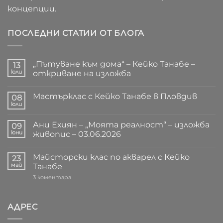
концепции.
ПОСЛЕДНИ СТАТИИ ОТ БЛОГА
„Пътуване към дома“ – Кейко Танабе –
13
юли
откриване на изложба
Няма
коментари
Мастърклас с Кейко Танабе в Пловдив
за
08
„Пътуване
юли
Няма
към
коментари
дома“
за
–
Ани Ехиян – „Моята реалност“ – изложба
09
Мастърклас
Кейко
с
юни
живопис – 03.06.2026
Танабе
Кейко
–
Няма
Танабе
откриване
коментари
в
на
Майсторски клас по акварел с Кейко
за
23
Пловдив
изложба
Ани
май
Танабе
Ехиян
–
за
3 коментара
„Моята
Майсторски
реалност“
клас
–
по
изложба
акварел
АДРЕС
живопис
с
–
Кейко
03.06.2026
Танабе