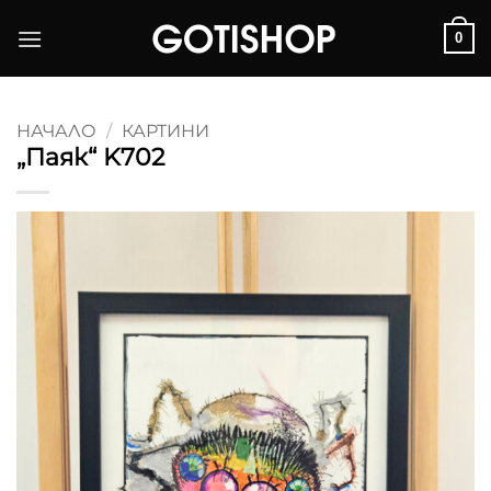
Skip
0
to
content
НАЧАЛО
/
КАРТИНИ
„Паяк“ K702