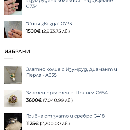
Изумрудена колекция "Разцъфване"
G734
"Синя звезда" G733
1500
€
(2,933.75 лв.)
ИЗБРАНИ
Златно колие с Изумруд, Диамант и
Перла - A655
Златен пръстен с Шпинел G654
3600
€
(7,040.99 лв.)
Гривна от злато и сребро G418
1125
€
(2,200.00 лв.)