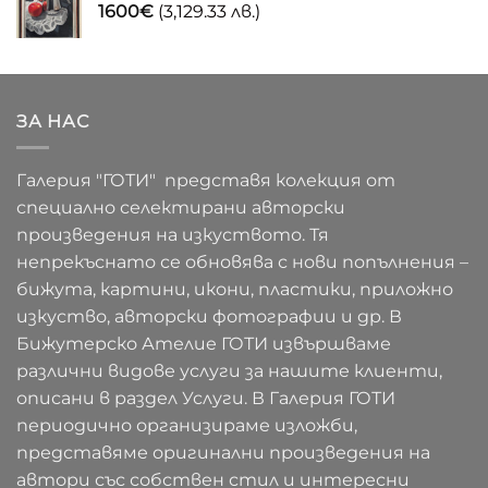
1600
€
(3,129.33 лв.)
ЗА НАС
Галерия "ГОТИ" представя колекция от
специално селектирани авторски
произведения на изкуството. Тя
непрекъснато се обновява с нови попълнения –
бижута, картини, икони, пластики, приложно
изкуство, авторски фотографии и др. В
Бижутерско Ателие ГОТИ извършваме
различни видове услуги за нашите клиенти,
описани в раздел Услуги. В Галерия ГОТИ
периодично организираме изложби,
представяме оригинални произведения на
автори със собствен стил и интересни