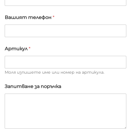
Вашият телефон
*
В
Артикул
*
а
ш
и
я
т
Моля изпишете име или номер на артикула.
В
а
Запитване за поръчка
ш
и
я
т