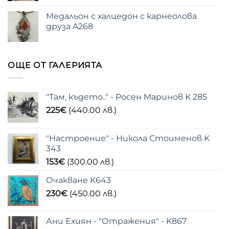
Медальон с халцедон с карнеолова
друза A268
ОЩЕ ОТ ГАЛЕРИЯТА
"Там, където.." - Росен Маринов K 285
225
€
(440.00 лв.)
"Настроение" - Никола Стоименов K
343
153
€
(300.00 лв.)
Очакване K643
230
€
(450.00 лв.)
Ани Ехиян - "Отражения" - K867