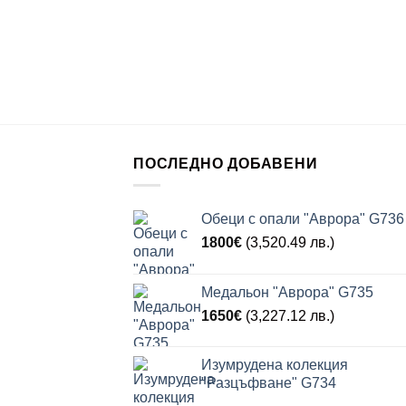
ПОСЛЕДНО ДОБАВЕНИ
Обеци с опали "Аврора" G736
1800
€
(3,520.49 лв.)
Медальон "Аврора" G735
1650
€
(3,227.12 лв.)
Изумрудена колекция
"Разцъфване" G734