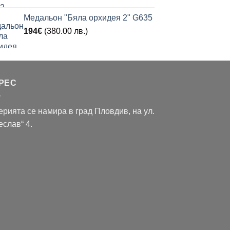
Медальон "Бяла орхидея 2" G635
194
€
(380.00 лв.)
РЕС
ерията се намира в град Пловдив, на ул.
еслав“ 4.