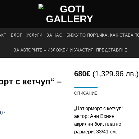
АКТ
БЛОГ
УСЛУГИ
ЗА НАС
БИЖУ ПО ПОРЪЧКА. КАК СТАВА Т
ЗА АВТОРИТЕ – ИЗЛОЖБИ И УЧАСТИЯ, ПРЕДСТАВЯНЕ
680
€
(1,329.96 лв.)
рт с кетчуп“ –
ОПИСАНИЕ
„Натюрморт с кетчуп“
автор: Ани Ехиян
акрилни бои, платно
размери: 33/41 см.