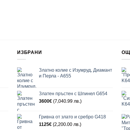
ИЗБРАНИ
ОЩ
Златно колие с Изумруд, Диамант
и Перла - A655
Златен пръстен с Шпинел G654
3600
€
(7,040.99 лв.)
Гривна от злато и сребро G418
1125
€
(2,200.00 лв.)