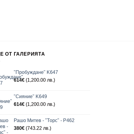
КАРТ
Ирена Ганчева –
K14
800
€
(1,56
Е ОТ ГАЛЕРИЯТА
"Пробуждане" K647
614
€
(1,200.00 лв.)
"Сияние" K649
614
€
(1,200.00 лв.)
Рашо Митев - "Торс" - P462
380
€
(743.22 лв.)