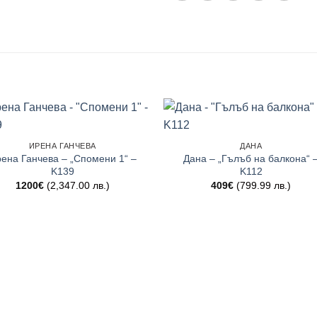
ИРЕНА ГАНЧЕВА
ДАНА
ена Ганчева – „Спомени 1“ –
Дана – „Гълъб на балкона“ 
K139
K112
1200
€
(2,347.00 лв.)
409
€
(799.99 лв.)