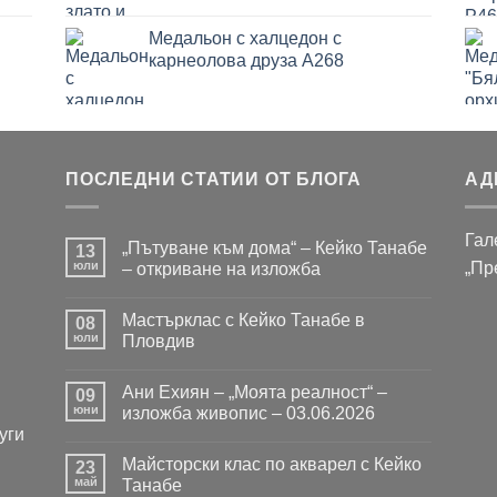
Медальон с халцедон с
карнеолова друза A268
ПОСЛЕДНИ СТАТИИ ОТ БЛОГА
АД
Гал
„Пътуване към дома“ – Кейко Танабе
13
юли
„Пр
– откриване на изложба
Няма
коментари
Мастърклас с Кейко Танабе в
за
08
„Пътуване
юли
Пловдив
към
дома“
Няма
–
коментари
Ани Ехиян – „Моята реалност“ –
Кейко
за
09
Танабе
Мастърклас
юни
изложба живопис – 03.06.2026
–
с
уги
откриване
Кейко
Няма
на
Танабе
коментари
Майсторски клас по акварел с Кейко
изложба
в
за
23
Пловдив
Ани
май
Танабе
Ехиян