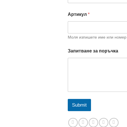
ф
о
н
Артикул
*
и
м
е
н
Моля изпишете име или номер 
а
А
р
Запитване за поръчка
т
и
к
у
л
Submit