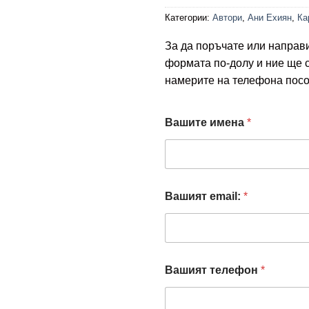
Категории:
Автори
,
Ани Ехиян
,
Ка
За да поръчате или направ
формата по-долу и ние ще 
намерите на телефона посо
Вашите имена
*
Вашият email:
*
т
Вашият телефон
*
е
л
е