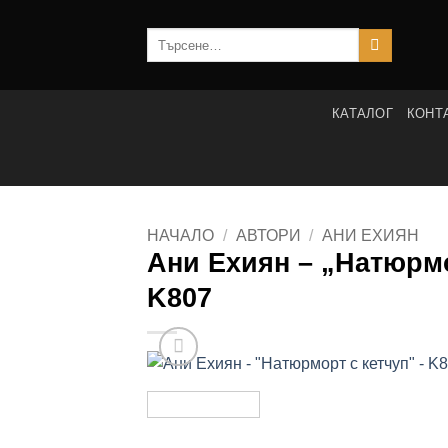
Skip
to
Търсене
за:
content
КАТАЛОГ
КОНТ
НАЧАЛО
/
АВТОРИ
/
АНИ ЕХИЯН
Ани Ехиян – „Натюрмо
K807