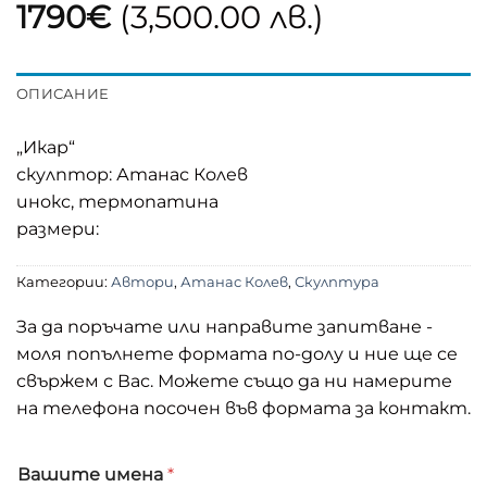
1790
€
(3,500.00 лв.)
ОПИСАНИЕ
„Икар“
скулптор: Атанас Колев
инокс, термопатина
размери:
Категории:
Автори
,
Атанас Колев
,
Скулптура
За да поръчате или направите запитване -
моля попълнете формата по-долу и ние ще се
свържем с Вас. Можете също да ни намерите
на телефона посочен във формата за контакт.
Вашите имена
*