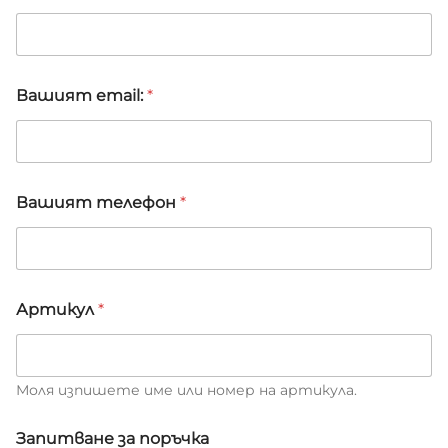
Вашият email:
*
Вашият телефон
*
Артикул
*
Моля изпишете име или номер на артикула.
А
Запитване за поръчка
р