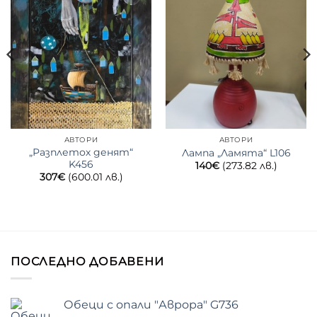
АВТОРИ
АВТОРИ
„Разплетох денят“
Лампа „Ламята“ L106
K456
140
€
(273.82 лв.)
307
€
(600.01 лв.)
ПОСЛЕДНО ДОБАВЕНИ
Обеци с опали "Аврора" G736