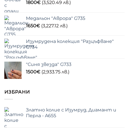
1800
€
(3,520.49 лв.)
Медальон "Аврора" G735
1650
€
(3,227.12 лв.)
Изумрудена колекция "Разцъфване"
G734
"Синя звезда" G733
1500
€
(2,933.75 лв.)
ИЗБРАНИ
Златно колие с Изумруд, Диамант и
Перла - A655