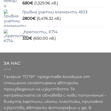
680
€
(1,329.96 лв.)
Гривна златни елементи A103
2800
€
(5,476.32 лв.)
,,Крепости,, K714
332
€
(650.00 лв.)
ЗА НАС
Галерия "ГОТИ" представя колекция от
специално селектирани авторски
произведения на изкуството. Тя
непрекъснато се обновява с нови попълнения –
бижута, картини, икони, пластики, приложно
изкуство, авторски фотографии и др. В