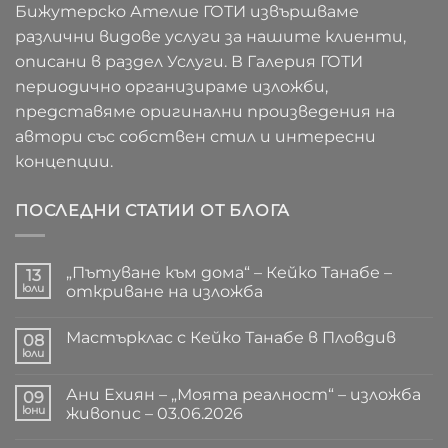
Бижутерско Ателие ГОТИ извършваме
различни видове услуги за нашите клиенти,
описани в раздел Услуги. В Галерия ГОТИ
периодично организираме изложби,
представяме оригинални произведения на
автори със собствен стил и интересни
концепции.
ПОСЛЕДНИ СТАТИИ ОТ БЛОГА
„Пътуване към дома“ – Кейко Танабе –
13
юли
откриване на изложба
Няма
коментари
Мастърклас с Кейко Танабе в Пловдив
за
08
„Пътуване
юли
Няма
към
коментари
дома“
за
–
Ани Ехиян – „Моята реалност“ – изложба
09
Мастърклас
Кейко
с
юни
живопис – 03.06.2026
Танабе
Кейко
–
Няма
Танабе
откриване
коментари
в