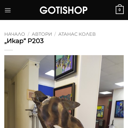
Skip
0
to
content
НАЧАЛО
/
АВТОРИ
/
АТАНАС КОЛЕВ
„Икар“ P203