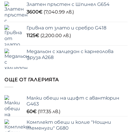
Златен пръстен с Шпинел G654
3600
€
(7,040.99 лв.)
Гривна от злато и сребро G418
1125
€
(2,200.00 лв.)
Медальон с халцедон с карнеолова
друза A268
ОЩЕ ОТ ГАЛЕРИЯТА
Малки обеци на щифт с авантюрин
G463
60
€
(117.35 лв.)
Комплект обеци и колие "Нощни
теменуги" G680