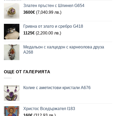
Златен пръстен с Шпинел G654
3600
€
(7,040.99 лв.)
Гривна от злато и сребро G418
1125
€
(2,200.00 лв.)
Медальон с халцедон с карнеолова друза
A268
ОЩЕ ОТ ГАЛЕРИЯТА
Колие с аметистови кристали А676
Христос Вседържател I183
160
€
(312.93 лв.)