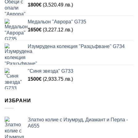
1800
€
(3,520.49 лв.)
Медальон "Аврора" G735
1650
€
(3,227.12 лв.)
Изумрудена колекция "Разцъфване" G734
"Синя звезда" G733
1500
€
(2,933.75 лв.)
ИЗБРАНИ
Златно колие с Изумруд, Диамант и Перла -
A655