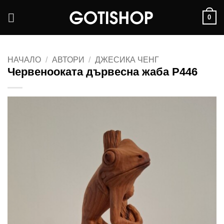
Skip
0
to
content
НАЧАЛО
/
АВТОРИ
/
ДЖЕСИКА ЧЕНГ
Червенооката дървесна жаба P446