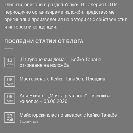
клиенти, описани в раздел Услуги. В Галерия ГОТИ
периодично организираме изложби, представяме
оригинални произведения на автори със собствен стил
и интересни концепции.
ПОСЛЕДНИ СТАТИИ ОТ БЛОГА
„Пътуване към дома“ – Кейко Танабе –
13
юли
откриване на изложба
Няма
коментари
Мастърклас с Кейко Танабе в Пловдив
за
08
„Пътуване
юли
Няма
към
коментари
дома“
за
–
Ани Ехиян – „Моята реалност“ – изложба
09
Мастърклас
Кейко
с
юни
живопис – 03.06.2026
Танабе
Кейко
–
Няма
Танабе
откриване
коментари
в
на
Майсторски клас по акварел с Кейко Танабе
за
23
Пловдив
изложба
Ани
май
за
3 коментара
Ехиян
Майсторски
–
клас
„Моята
по