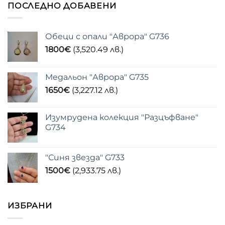
ПОСЛЕДНО ДОБАВЕНИ
Обеци с опали "Аврора" G736
1800
€
(3,520.49 лв.)
Медальон "Аврора" G735
1650
€
(3,227.12 лв.)
Изумрудена колекция "Разцъфване"
G734
"Синя звезда" G733
1500
€
(2,933.75 лв.)
ИЗБРАНИ