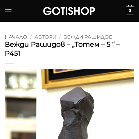
Skip
0
to
content
НАЧАЛО
/
АВТОРИ
/
ВЕЖДИ РАШИДОВ
Вежди Рашидов – „Тотем – 5 “ –
P451