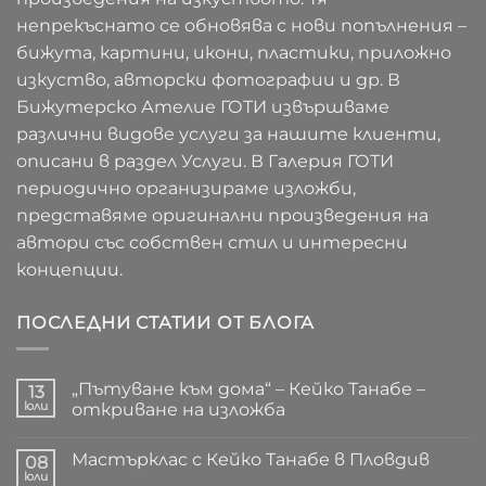
непрекъснато се обновява с нови попълнения –
бижута, картини, икони, пластики, приложно
изкуство, авторски фотографии и др. В
Бижутерско Ателие ГОТИ извършваме
различни видове услуги за нашите клиенти,
описани в раздел Услуги. В Галерия ГОТИ
периодично организираме изложби,
представяме оригинални произведения на
автори със собствен стил и интересни
концепции.
ПОСЛЕДНИ СТАТИИ ОТ БЛОГА
„Пътуване към дома“ – Кейко Танабе –
13
юли
откриване на изложба
Няма
коментари
Мастърклас с Кейко Танабе в Пловдив
за
08
„Пътуване
юли
Няма