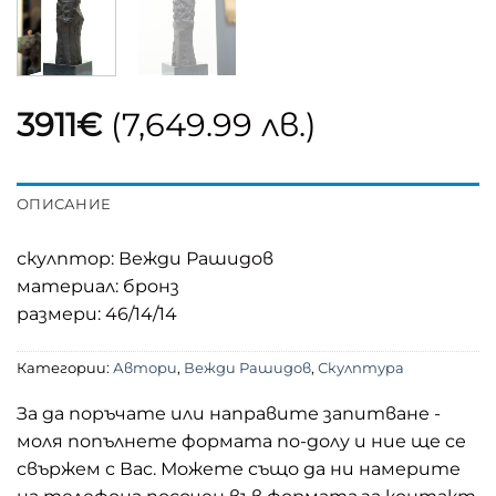
3911
€
(7,649.99 лв.)
ОПИСАНИЕ
скулптор: Вежди Рашидов
материал: бронз
размери: 46/14/14
Категории:
Автори
,
Вежди Рашидов
,
Скулптура
За да поръчате или направите запитване -
моля попълнете формата по-долу и ние ще се
свържем с Вас. Можете също да ни намерите