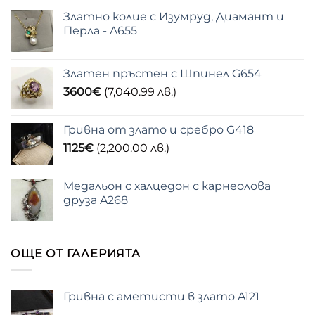
Златно колие с Изумруд, Диамант и
Перла - A655
Златен пръстен с Шпинел G654
3600
€
(7,040.99 лв.)
Гривна от злато и сребро G418
1125
€
(2,200.00 лв.)
Медальон с халцедон с карнеолова
друза A268
ОЩЕ ОТ ГАЛЕРИЯТА
Гривна с аметисти в злато A121