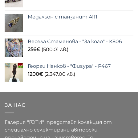
Медальон с танзанит A111
Весела Стаменова - "За кого" - K806
256
€
(500.01 лв.)
Георги Нанков - "Фигура" - P467
1200
€
(2,347.00 лв.)
ЗА НАС
Галерия "ГОТИ" представя колекция от
специално селектирани авторски
произведения на изкуството. Тя