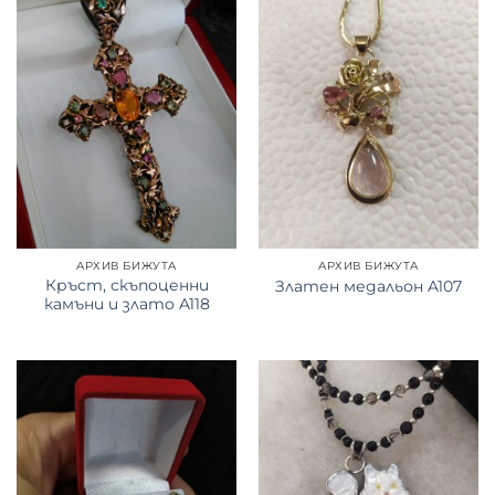
АРХИВ БИЖУТА
АРХИВ БИЖУТА
Кръст, скъпоценни
Златен медальон A107
камъни и злато A118