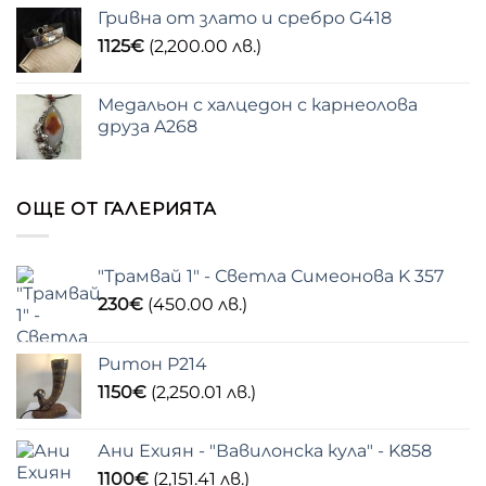
Гривна от злато и сребро G418
1125
€
(2,200.00 лв.)
Медальон с халцедон с карнеолова
друза A268
ОЩЕ ОТ ГАЛЕРИЯТА
"Трамвай 1" - Светла Симеонова K 357
230
€
(450.00 лв.)
Ритон P214
1150
€
(2,250.01 лв.)
Ани Ехиян - "Вавилонска кула" - K858
1100
€
(2,151.41 лв.)