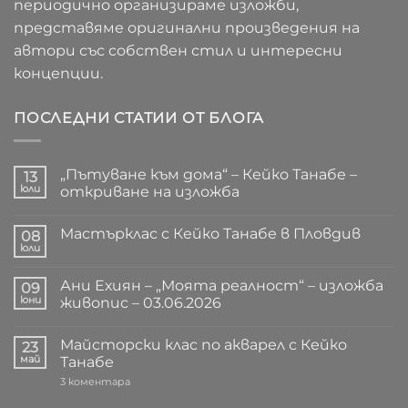
периодично организираме изложби,
представяме оригинални произведения на
автори със собствен стил и интересни
концепции.
ПОСЛЕДНИ СТАТИИ ОТ БЛОГА
„Пътуване към дома“ – Кейко Танабе –
13
юли
откриване на изложба
Няма
коментари
Мастърклас с Кейко Танабе в Пловдив
за
08
„Пътуване
юли
Няма
към
коментари
дома“
за
–
Ани Ехиян – „Моята реалност“ – изложба
09
Мастърклас
Кейко
с
юни
живопис – 03.06.2026
Танабе
Кейко
–
Няма
Танабе
откриване
коментари
в
на
Майсторски клас по акварел с Кейко
за
23
Пловдив
изложба
Ани
май
Танабе
Ехиян
–
за
3 коментара
„Моята
Майсторски
реалност“
клас