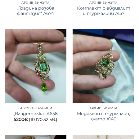
АРХИВ БИЖУТА
АРХИВ БИЖУТА
„Градина розова
Комплект с евдиалит
фантазия“ A674
и турмалини A157
БИЖУТА НАЛИЧНИ
АРХИВ БИЖУТА
Медальон с турмалин,
„Владетелка“ A658
злато A140
5200
€
(10,170.32 лв.)