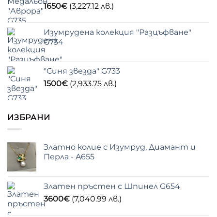
1650
€
(3,227.12 лв.)
Изумрудена колекция "Разцъфване"
G734
"Синя звезда" G733
1500
€
(2,933.75 лв.)
ИЗБРАНИ
Златно колие с Изумруд, Диамант и
Перла - A655
Златен пръстен с Шпинел G654
3600
€
(7,040.99 лв.)