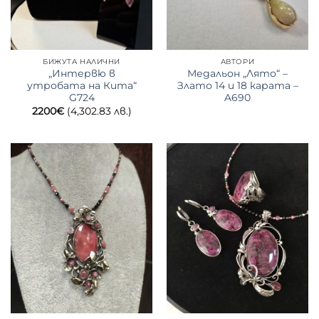
БИЖУТА НАЛИЧНИ
АВТОРИ
„Интервю в
Медальон „Лято“ –
утробата на Кита“
Злато 14 и 18 карата –
G724
A690
2200
€
(4,302.83 лв.)