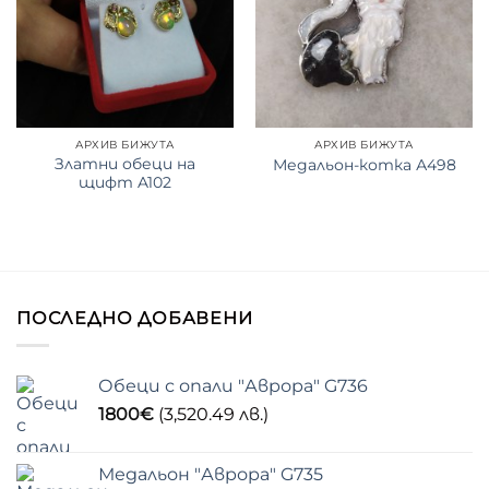
АРХИВ БИЖУТА
АРХИВ БИЖУТА
Златни обеци на
Медальон-котка А498
щифт A102
ПОСЛЕДНО ДОБАВЕНИ
Обеци с опали "Аврора" G736
1800
€
(3,520.49 лв.)
Медальон "Аврора" G735