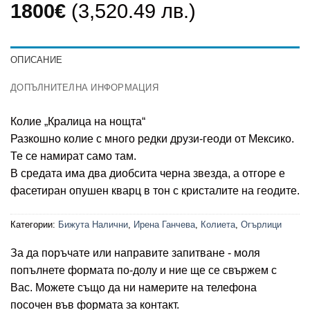
1800
€
(3,520.49 лв.)
ОПИСАНИЕ
ДОПЪЛНИТЕЛНА ИНФОРМАЦИЯ
Колие „Кралица на нощта“
Разкошно колие с много редки друзи-геоди от Мексико.
Те се намират само там.
В средата има два диобсита черна звезда, а отгоре е
фасетиран опушен кварц в тон с кристалите на геодите.
Категории:
Бижута Налични
,
Ирена Ганчева
,
Колиета
,
Огърлици
За да поръчате или направите запитване - моля
попълнете формата по-долу и ние ще се свържем с
Вас. Можете също да ни намерите на телефона
посочен във формата за контакт.