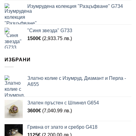
Изумрудена колекция "Разцъфване" G734
"Синя звезда" G733
1500
€
(2,933.75 лв.)
ИЗБРАНИ
Златно колие с Изумруд, Диамант и Перла -
A655
Златен пръстен с Шпинел G654
3600
€
(7,040.99 лв.)
Гривна от злато и сребро G418
1125
€
(2,200.00 лв.)