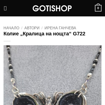
Skip
0
to
content
НАЧАЛО
/
АВТОРИ
/
ИРЕНА ГАНЧЕВА
Колие „Кралица на нощта“ G722