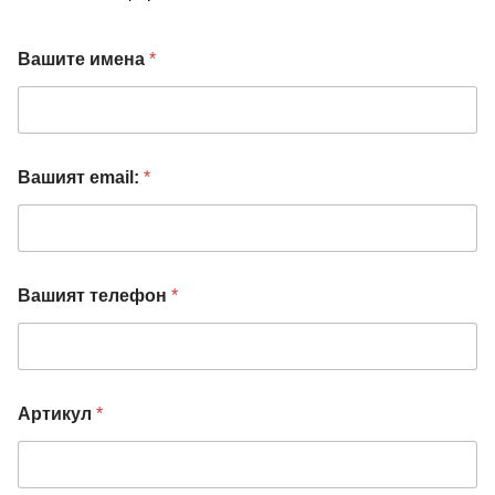
Вашите имена
*
В
Вашият email:
*
а
ш
и
я
т
т
Вашият телефон
*
е
л
е
ф
о
н
Артикул
*
З
а
п