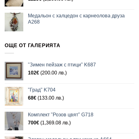
Медальон с халцедон с карнеолова друза
A268
ОЩЕ ОТ ГАЛЕРИЯТА
"Зимен пейзаж с птици" K687
102
€
(200.00 лв.)
"Град" K704
68
€
(133.00 лв.)
Комплект "Розов цвят" G718
700
€
(1,369.08 лв.)