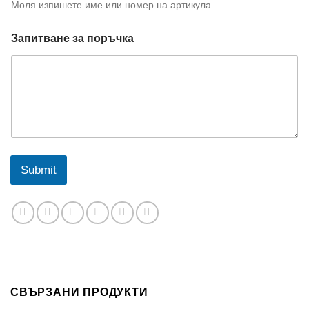
и
Моля изпишете име или номер на артикула.
т
в
Запитване за поръчка
а
н
е
Submit
СВЪРЗАНИ ПРОДУКТИ