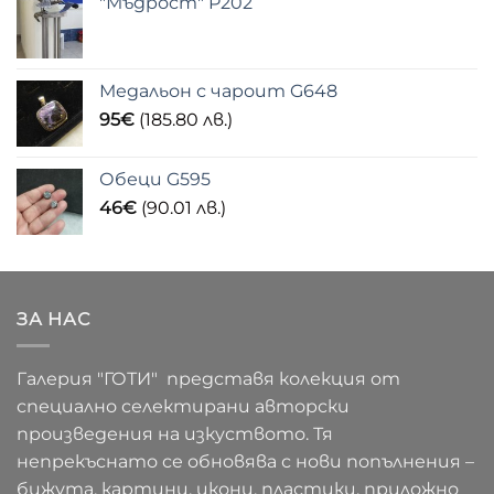
"Мъдрост" P202
Медальон с чароит G648
95
€
(185.80 лв.)
Обеци G595
46
€
(90.01 лв.)
ЗА НАС
Галерия "ГОТИ" представя колекция от
специално селектирани авторски
произведения на изкуството. Тя
непрекъснато се обновява с нови попълнения –
бижута, картини, икони, пластики, приложно