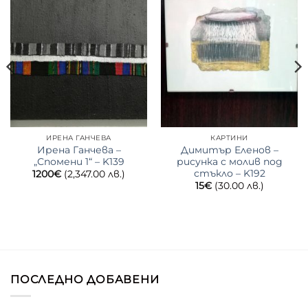
ИРЕНА ГАНЧЕВА
КАРТИНИ
Ирена Ганчева –
Димитър Еленов –
„Спомени 1“ – K139
рисунка с молив под
стъкло – K192
1200
€
(2,347.00 лв.)
15
€
(30.00 лв.)
ПОСЛЕДНО ДОБАВЕНИ