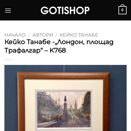
Skip
0
to
content
НАЧАЛО
/
АВТОРИ
/
КЕЙКО ТАНАБЕ
Кейко Танабе -„Лондон, площад
Трафалгар“ – K768