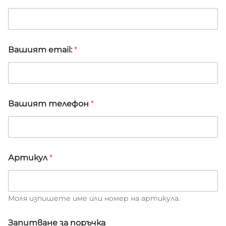
Вашият email:
*
Вашият телефон
*
e
Артикул
*
m
a
i
l
:
Моля изпишете име или номер на артикула.
В
а
Запитване за поръчка