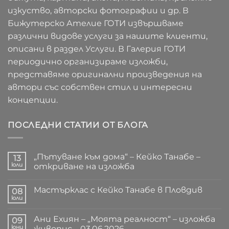
изкуство, авторски фотографии и др. В
Бижутерско Ателие ГОТИ извършваме
различни видове услуги за нашите клиенти,
описани в раздел Услуги. В Галерия ГОТИ
периодично организираме изложби,
представяме оригинални произведения на
автори със собствен стил и интересни
концепции.
ПОСЛЕДНИ СТАТИИ ОТ БЛОГА
„Пътуване към дома“ – Кейко Танабе –
13
юли
откриване на изложба
Няма
коментари
Мастърклас с Кейко Танабе в Пловдив
за
08
„Пътуване
юли
Няма
към
коментари
дома“
за
–
Ани Ехиян – „Моята реалност“ – изложба
09
Мастърклас
Кейко
с
юни
живопис – 03.06.2026