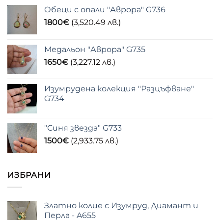
Обеци с опали "Аврора" G736
1800
€
(3,520.49 лв.)
Медальон "Аврора" G735
1650
€
(3,227.12 лв.)
Изумрудена колекция "Разцъфване"
G734
"Синя звезда" G733
1500
€
(2,933.75 лв.)
ИЗБРАНИ
Златно колие с Изумруд, Диамант и
Перла - A655