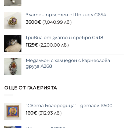
Златен пръстен с Шпинел G654
3600
€
(7,040.99 лв.)
Гривна от злато и сребро G418
1125
€
(2,200.00 лв.)
Медальон с халцедон с карнеолова
друза A268
ОЩЕ ОТ ГАЛЕРИЯТА
"Света Богородица" - детайл K500
160
€
(312.93 лв.)