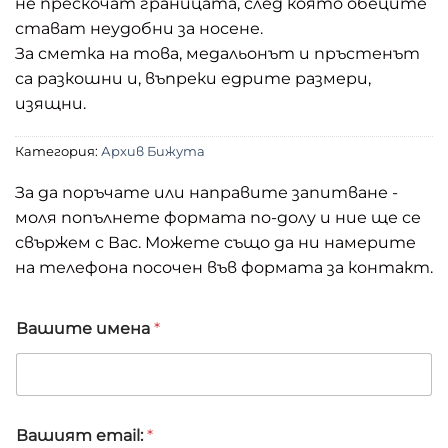
не прескочат границата, след която обеците
стават неудобни за носене.
За сметка на това, медальонът и пръстенът
са разкошни и, въпреки едрите размери,
изящни.
Категория:
Архив Бижута
За да поръчате или направите запитване -
моля попълнете формата по-долу и ние ще се
свържем с Вас. Можете също да ни намерите
на телефона посочен във формата за контакт.
В
Вашите имена
*
а
ш
и
я
т
А
Вашият email:
*
р