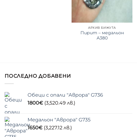
АРХИВ БИЖУТА
Пирит – медальон
A380
ПОСЛЕДНО ДОБАВЕНИ
Обеци с опали "Аврора" G736
1800
€
(3,520.49 лв.)
Медальон "Аврора" G735
1650
€
(3,227.12 лв.)