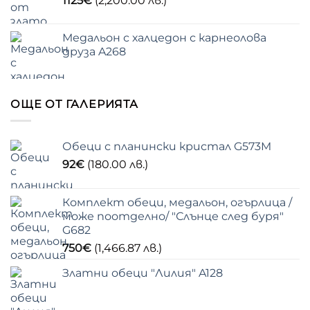
1125
€
(2,200.00 лв.)
Медальон с халцедон с карнеолова
друза A268
ОЩЕ ОТ ГАЛЕРИЯТА
Обеци с планински кристал G573M
92
€
(180.00 лв.)
Комплект обеци, медальон, огърлица /
може поотделно/ "Слънце след буря"
G682
750
€
(1,466.87 лв.)
Златни обеци "Лилия" A128