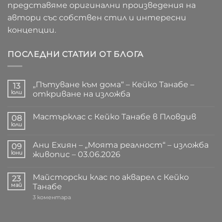
представяме оригинални произведения на
автори със собствен стил и интересни
концепции.
ПОСЛЕДНИ СТАТИИ ОТ БЛОГА
„Пътуване към дома“ – Кейко Танабе –
13
юли
откриване на изложба
Няма
коментари
Мастърклас с Кейко Танабе в Пловдив
за
08
„Пътуване
юли
Няма
към
коментари
дома“
за
–
Ани Ехиян – „Моята реалност“ – изложба
09
Мастърклас
Кейко
с
юни
живопис – 03.06.2026
Танабе
Кейко
–
Няма
Танабе
откриване
коментари
в
на
Майсторски клас по акварел с Кейко
за
23
Пловдив
изложба
Ани
май
Танабе
Ехиян
–
за
3 коментара
„Моята
Майсторски
реалност“
клас
–
по