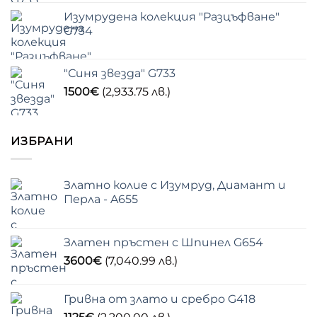
Изумрудена колекция "Разцъфване"
G734
"Синя звезда" G733
1500
€
(2,933.75 лв.)
ИЗБРАНИ
Златно колие с Изумруд, Диамант и
Перла - A655
Златен пръстен с Шпинел G654
3600
€
(7,040.99 лв.)
Гривна от злато и сребро G418