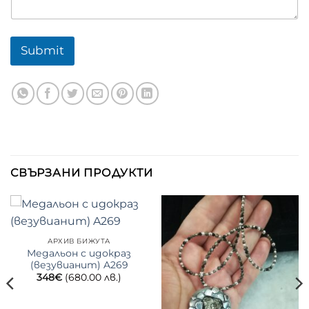
Submit
СВЪРЗАНИ ПРОДУКТИ
АРХИВ БИЖУТА
Медальон с идокраз
(везувианит) A269
348
€
(680.00 лв.)