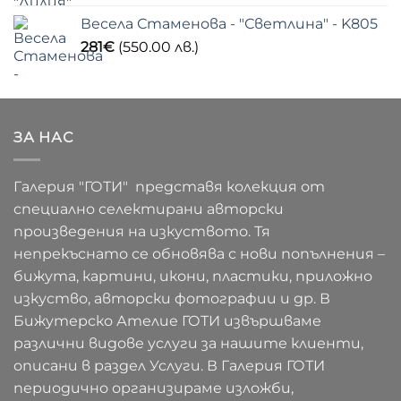
Весела Стаменова - "Светлина" - K805
281
€
(550.00 лв.)
ЗА НАС
Галерия "ГОТИ" представя колекция от
специално селектирани авторски
произведения на изкуството. Тя
непрекъснато се обновява с нови попълнения –
бижута, картини, икони, пластики, приложно
изкуство, авторски фотографии и др. В
Бижутерско Ателие ГОТИ извършваме
различни видове услуги за нашите клиенти,
описани в раздел Услуги. В Галерия ГОТИ
периодично организираме изложби,