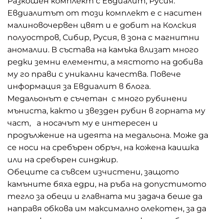
Разкошен комплект с Евдиалит, Русия.
Евдиалитът от този комплект е с наситен
малиновочервен цвят и е добит на Колския
полуостров, Сибир, Русия, в зона с магнитни
аномалии. В състава на камъка влизат много
редки земни елементи, а мястото на добива
му го прави с уникални качества. Повече
информация за Евдиалит в блога.
Медальонът е съчетан с много рубинени
мъниста, както и звезден рубин в горната му
част, а носачът му е интересен и
продължение на идеята на медальона. Може да
се носи на сребърен обръч, на кожена каишка
или на сребърен синджир.
Обеците са съвсем изчистени, защото
камъните бяха едри, на ръба на допустимото
тегло за обеци и главната ми задача беше да
направя обкова им максимално олекотен, за да