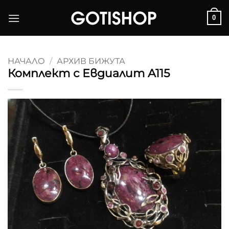
Skip
0
to
content
НАЧАЛО
/
АРХИВ БИЖУТА
Комплект с Евдиалит A115